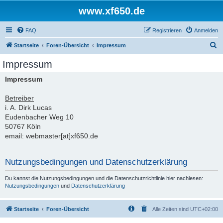
www.xf650.de
FAQ
Registrieren
Anmelden
S
Startseite
Foren-Übersicht
Impressum
u
Impressum
c
Impressum
h
e
Betreiber
i. A. Dirk Lucas
Eudenbacher Weg 10
50767 Köln
email: webmaster[at]xf650.de
Nutzungsbedingungen und Datenschutzerklärung
Du kannst die Nutzungsbedingungen und die Datenschutzrichtlinie hier nachlesen:
Nutzungsbedingungen
und
Datenschutzerklärung
Startseite
Foren-Übersicht
Alle Zeiten sind
UTC+02:00