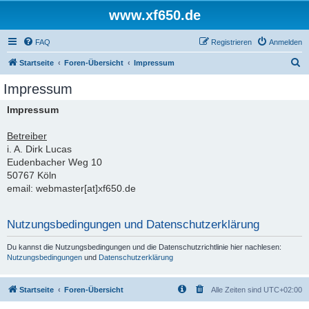
www.xf650.de
FAQ
Registrieren
Anmelden
S
Startseite
Foren-Übersicht
Impressum
u
Impressum
c
Impressum
h
e
Betreiber
i. A. Dirk Lucas
Eudenbacher Weg 10
50767 Köln
email: webmaster[at]xf650.de
Nutzungsbedingungen und Datenschutzerklärung
Du kannst die Nutzungsbedingungen und die Datenschutzrichtlinie hier nachlesen:
Nutzungsbedingungen
und
Datenschutzerklärung
Startseite
Foren-Übersicht
Alle Zeiten sind
UTC+02:00