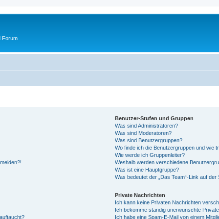
d Forum
Benutzer-Stufen und Gruppen
Was sind Administratoren?
Was sind Moderatoren?
Was sind Benutzergruppen?
Wo finde ich die Benutzergruppen und wie tr
Wie werde ich Gruppenleiter?
anmelden?!
Weshalb werden verschiedene Benutzergrupp
Was ist eine Hauptgruppe?
Was bedeutet der „Das Team“-Link auf der S
Private Nachrichten
Ich kann keine Privaten Nachrichten versch
Ich bekomme ständig unerwünschte Private
auftaucht?
Ich habe eine Spam-E-Mail von einem Mitgli