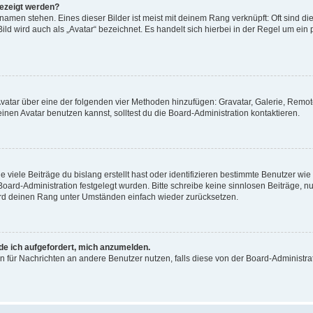
gezeigt werden?
amen stehen. Eines dieser Bilder ist meist mit deinem Rang verknüpft: Oft sind di
ld wird auch als „Avatar“ bezeichnet. Es handelt sich hierbei in der Regel um ein
 Avatar über eine der folgenden vier Methoden hinzufügen: Gravatar, Galerie, Rem
en Avatar benutzen kannst, solltest du die Board-Administration kontaktieren.
viele Beiträge du bislang erstellt hast oder identifizieren bestimmte Benutzer w
 Board-Administration festgelegt wurden. Bitte schreibe keine sinnlosen Beiträge
wird deinen Rang unter Umständen einfach wieder zurücksetzen.
rde ich aufgefordert, mich anzumelden.
ion für Nachrichten an andere Benutzer nutzen, falls diese von der Board-Administ