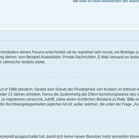
Wie kann ich einen Administrator des Board
istration dieses Forums entscheidet, ob du registriert sein musst, um Beiträge zu s
ung stehen: zum Beispiel Avatarbilder, Private Nachrichten, E-Mail-Versand an ander
 zahlreiche Vorteile bietet.
t of 1998 (deutsch: Gesetz zum Schutz der Privatsphäre von Kindern im Internet vo
unter 13 Jahren erheben, hierzu die Zustimmung der Eltern beziehungsweise des o
h zu registrieren versuchst, zutrifft, ziehe einen rechtlichen Beistand zu Rate. Bit
für Rechtsangelegenheiten jeglicher Art ist; außer solchen, die unter der Frage „
.
g komplett ausgeschaltet hat, damit sich keine neuen Benutzer mehr anmelden könn