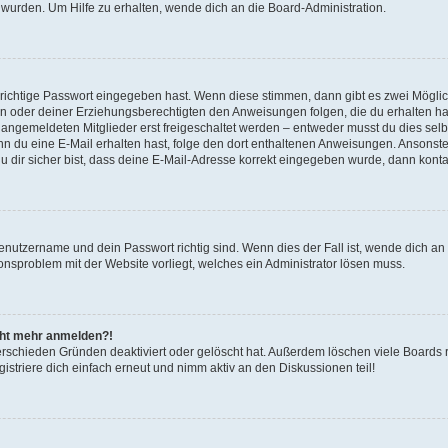
 wurden. Um Hilfe zu erhalten, wende dich an die Board-Administration.
 richtige Passwort eingegeben hast. Wenn diese stimmen, dann gibt es zwei Mögl
tern oder deiner Erziehungsberechtigten den Anweisungen folgen, die du erhalten ha
u angemeldeten Mitglieder erst freigeschaltet werden – entweder musst du dies selbs
. Wenn du eine E-Mail erhalten hast, folge den dort enthaltenen Anweisungen. Ansons
 dir sicher bist, dass deine E-Mail-Adresse korrekt eingegeben wurde, dann kontak
Benutzername und dein Passwort richtig sind. Wenn dies der Fall ist, wende dich a
ionsproblem mit der Website vorliegt, welches ein Administrator lösen muss.
icht mehr anmelden?!
erschieden Gründen deaktiviert oder gelöscht hat. Außerdem löschen viele Boards r
triere dich einfach erneut und nimm aktiv an den Diskussionen teil!