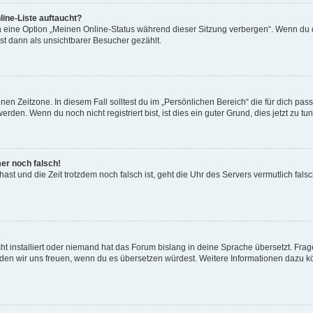
ine-Liste auftaucht?
n eine Option „Meinen Online-Status während dieser Sitzung verbergen“. Wenn du d
st dann als unsichtbarer Besucher gezählt.
en Zeitzone. In diesem Fall solltest du im „Persönlichen Bereich“ die für dich passe
den. Wenn du noch nicht registriert bist, ist dies ein guter Grund, dies jetzt zu tun
mer noch falsch!
t hast und die Zeit trotzdem noch falsch ist, geht die Uhr des Servers vermutlich fal
t installiert oder niemand hat das Forum bislang in deine Sprache übersetzt. Frag
, würden wir uns freuen, wenn du es übersetzen würdest. Weitere Informationen dazu