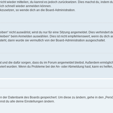
 nicht wieder mitteilen, du kannst es jedoch zurücksetzen. Dies machst du, indem 
 dich schnell wieder anmelden können.
ückzusetzen, so wende dich an die Board-Administration.
en“ nicht auswählst, wirst du nur für eine Sitzung angemeldet. Dies verhindert 
leiben“ beim Anmelden auswählen. Dies ist nicht empfehlenswert, wenn du dich an
 steht, dann wurde sie vermutlich von der Board-Administration ausgeschaltet.
 hat und die dafür sorgen, dass du im Forum angemeldet bleibst. Außerdem ermögli
tiviert wurden. Wenn du Probleme bei der An- oder Abmeldung hast, kann es helfen
n in der Datenbank des Boards gespeichert. Um diese zu ändern, gehe in den „Persö
nst du alle deine Einstellungen ändern.