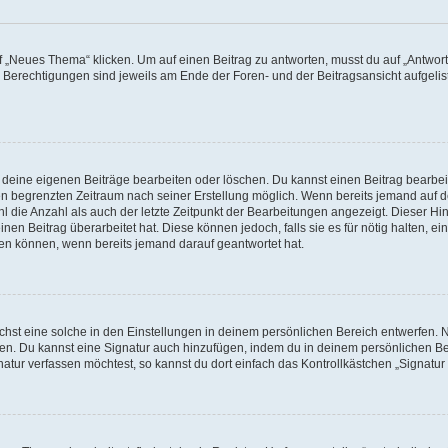
„Neues Thema“ klicken. Um auf einen Beitrag zu antworten, musst du auf „Antworte
e Berechtigungen sind jeweils am Ende der Foren- und der Beitragsansicht aufgeliste
r deine eigenen Beiträge bearbeiten oder löschen. Du kannst einen Beitrag bearbe
inen begrenzten Zeitraum nach seiner Erstellung möglich. Wenn bereits jemand auf de
 die Anzahl als auch der letzte Zeitpunkt der Bearbeitungen angezeigt. Dieser Hi
en Beitrag überarbeitet hat. Diese können jedoch, falls sie es für nötig halten, ei
hen können, wenn bereits jemand darauf geantwortet hat.
st eine solche in den Einstellungen in deinem persönlichen Bereich entwerfen. Na
eren. Du kannst eine Signatur auch hinzufügen, indem du in deinem persönlichen 
atur verfassen möchtest, so kannst du dort einfach das Kontrollkästchen „Signatu