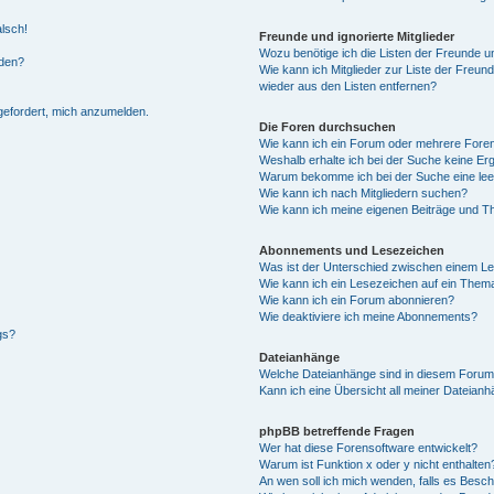
alsch!
Freunde und ignorierte Mitglieder
Wozu benötige ich die Listen der Freunde un
rden?
Wie kann ich Mitglieder zur Liste der Freund
wieder aus den Listen entfernen?
fgefordert, mich anzumelden.
Die Foren durchsuchen
Wie kann ich ein Forum oder mehrere For
Weshalb erhalte ich bei der Suche keine Er
Warum bekomme ich bei der Suche eine lee
Wie kann ich nach Mitgliedern suchen?
Wie kann ich meine eigenen Beiträge und T
Abonnements und Lesezeichen
Was ist der Unterschied zwischen einem L
Wie kann ich ein Lesezeichen auf ein Them
Wie kann ich ein Forum abonnieren?
Wie deaktiviere ich meine Abonnements?
gs?
Dateianhänge
Welche Dateianhänge sind in diesem Forum
Kann ich eine Übersicht all meiner Dateian
phpBB betreffende Fragen
Wer hat diese Forensoftware entwickelt?
Warum ist Funktion x oder y nicht enthalten
An wen soll ich mich wenden, falls es Besc