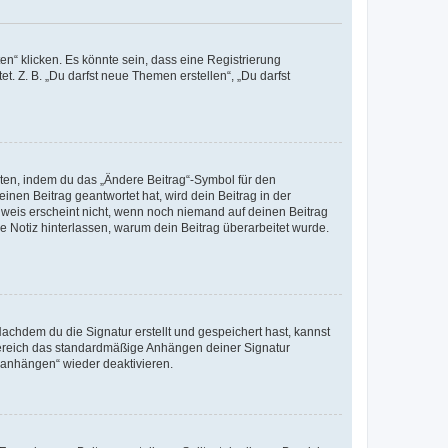
n“ klicken. Es könnte sein, dass eine Registrierung
t. Z. B. „Du darfst neue Themen erstellen“, „Du darfst
iten, indem du das „Ändere Beitrag“-Symbol für den
inen Beitrag geantwortet hat, wird dein Beitrag in der
nweis erscheint nicht, wenn noch niemand auf deinen Beitrag
ne Notiz hinterlassen, warum dein Beitrag überarbeitet wurde.
chdem du die Signatur erstellt und gespeichert hast, kannst
Bereich das standardmäßige Anhängen deiner Signatur
r anhängen“ wieder deaktivieren.