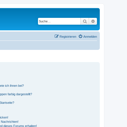
Suche
Erweiterte Suche
Registrieren
Anmelden
ete ich ihnen bei?
en farbig dargestellt?
tartseite?
icken!
 Nachrichten!
ed dieses Forums erhalten!