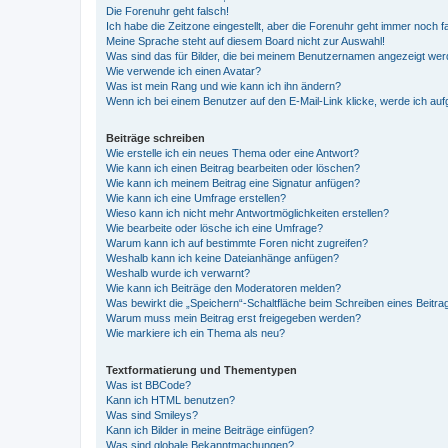
Die Forenuhr geht falsch!
Ich habe die Zeitzone eingestellt, aber die Forenuhr geht immer noch f
Meine Sprache steht auf diesem Board nicht zur Auswahl!
Was sind das für Bilder, die bei meinem Benutzernamen angezeigt we
Wie verwende ich einen Avatar?
Was ist mein Rang und wie kann ich ihn ändern?
Wenn ich bei einem Benutzer auf den E-Mail-Link klicke, werde ich au
Beiträge schreiben
Wie erstelle ich ein neues Thema oder eine Antwort?
Wie kann ich einen Beitrag bearbeiten oder löschen?
Wie kann ich meinem Beitrag eine Signatur anfügen?
Wie kann ich eine Umfrage erstellen?
Wieso kann ich nicht mehr Antwortmöglichkeiten erstellen?
Wie bearbeite oder lösche ich eine Umfrage?
Warum kann ich auf bestimmte Foren nicht zugreifen?
Weshalb kann ich keine Dateianhänge anfügen?
Weshalb wurde ich verwarnt?
Wie kann ich Beiträge den Moderatoren melden?
Was bewirkt die „Speichern“-Schaltfläche beim Schreiben eines Beitra
Warum muss mein Beitrag erst freigegeben werden?
Wie markiere ich ein Thema als neu?
Textformatierung und Thementypen
Was ist BBCode?
Kann ich HTML benutzen?
Was sind Smileys?
Kann ich Bilder in meine Beiträge einfügen?
Was sind globale Bekanntmachungen?