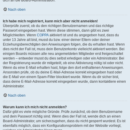
dich an die Board-Administration.
Nach oben
Ich habe mich registriert, kann mich aber nicht anmelden!
Überprüfe zuerst, ob du den richtigen Benutzernamen und das richtige
Passwort eingegeben hast. Wenn diese stimmen, dann gibt es zwei
Möglichkeiten. Wenn
COPPA
aktiviert ist und du angegeben hast, dass du
unter 13 Jahre alt bist, musst du bzw. einer deiner Eltern oder deiner
Erziehungsberechtigten den Anweisungen folgen, die du erhalten hast. Wenn
dies nicht der Fall ist, muss dein Benutzerkonto vielleicht aktiviert werden. Bei
einigen Boards müssen alle neu angemeldeten Mitglieder erst freigeschaltet
werden – entweder musst du dies selbst erledigen oder ein Administrator. Bei
der Registrierung wurde dir mitgeteilt, ob eine Aktivierung nötig ist oder nicht.
Wenn du eine E-Mail erhalten hast, folge den dort enthaltenen Anweisungen.
Ansonsten prüfe, ob du deine E-Mail-Adresse korrekt eingegeben hast oder
die E-Mail von einem Spam-Filter blockiert wurde. Wenn du dir sicher bist,
dass deine E-Mail-Adresse korrekt eingegeben wurde, dann kontaktiere einen
Administrator.
Nach oben
Warum kann ich mich nicht anmelden?
Dafür gibt es viele mögliche Gründe. Prüfe zunächst, ob dein Benutzername
und dein Passwort richtig sind. Wenn dies der Fall ist, wende dich an einen
Board-Administrator, um sicherzugehen, dass du nicht gesperrt wurdest. Es ist
ebenfalls möglich, dass ein Konfigurationsproblem mit der Website vorliegt,