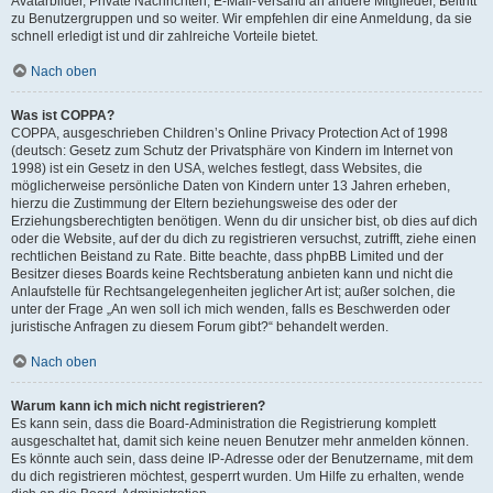
Avatarbilder, Private Nachrichten, E-Mail-Versand an andere Mitglieder, Beitritt
zu Benutzergruppen und so weiter. Wir empfehlen dir eine Anmeldung, da sie
schnell erledigt ist und dir zahlreiche Vorteile bietet.
Nach oben
Was ist COPPA?
COPPA, ausgeschrieben Children’s Online Privacy Protection Act of 1998
(deutsch: Gesetz zum Schutz der Privatsphäre von Kindern im Internet von
1998) ist ein Gesetz in den USA, welches festlegt, dass Websites, die
möglicherweise persönliche Daten von Kindern unter 13 Jahren erheben,
hierzu die Zustimmung der Eltern beziehungsweise des oder der
Erziehungsberechtigten benötigen. Wenn du dir unsicher bist, ob dies auf dich
oder die Website, auf der du dich zu registrieren versuchst, zutrifft, ziehe einen
rechtlichen Beistand zu Rate. Bitte beachte, dass phpBB Limited und der
Besitzer dieses Boards keine Rechtsberatung anbieten kann und nicht die
Anlaufstelle für Rechtsangelegenheiten jeglicher Art ist; außer solchen, die
unter der Frage „An wen soll ich mich wenden, falls es Beschwerden oder
juristische Anfragen zu diesem Forum gibt?“ behandelt werden.
Nach oben
Warum kann ich mich nicht registrieren?
Es kann sein, dass die Board-Administration die Registrierung komplett
ausgeschaltet hat, damit sich keine neuen Benutzer mehr anmelden können.
Es könnte auch sein, dass deine IP-Adresse oder der Benutzername, mit dem
du dich registrieren möchtest, gesperrt wurden. Um Hilfe zu erhalten, wende