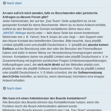
Nach oben
An wen soll ich mich wenden, falls es Beschwerden oder juristische
Anfragen zu diesem Forum gibt?
Jeder Administrator, der auf der „Das Team“-Seite aufgeführt ist, ist ein
geeigneter Kontakt für deine Beschwerde. Wenn du so keine Antwort erhältst,
solltest du den Besitzer der Domain kontaktieren (führe dazu eine
„WHOIS“-Abfrage
durch) oder — falls diese Seite bei einem kostenlosen
Webhoster wie z. B. Yahoo!, free.fr, funpic.de usw. liegt — den Support oder
den Abuse-Kontakt des betreffenden Dienstes. Bitte beachte, dass phpBB
Limited (phpBB.com) und phpBB Deutschland e. V. (phpBB.de)
absolut keinen
Einfluss
auf die Benutzung oder den oder die Benutzer der Forensoftware
haben und dafür in keiner Weise zur Verantwortung herangezogen werden
können. Kontaktiere daher nie phpBB Limited oder phpBB Deutschland e. V. in
Zusammenhang mit jeglichen juristischen Fragen (Unterlassungserklärungen,
Haftungsfragen usw.), die
sich nicht direkt
auf die Websiten phpbb.com,
phpbb.de oder die phpBB-Software selbst beziehen. Falls du phpBB Limited
oder phpBB Deutschland e. V. E-Mails schreibst, die die
Softwarenutzung
durch Dritte
betreffen, so wirst du, wenn überhaupt, höchstens eine knappe
Antwort erhalten.
Nach oben
Wie kann ich einen Administrator des Boards kontaktieren?
Alle Benutzer des Boards können das Kontaktformular nutzen, wenn die
Funktion durch die Board-Administration aktiviert wurde.
Mitglieder des Boards können zusätzlich den Link „Das Team“ verwenden.