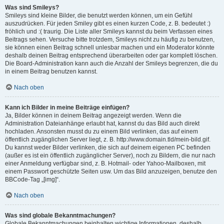
Was sind Smileys?
Smileys sind kleine Bilder, die benutzt werden können, um ein Gefühl
auszudrücken. Für jeden Smiley gibt es einen kurzen Code, z. B. bedeutet :)
fröhlich und :( traurig. Die Liste aller Smileys kannst du beim Verfassen eines
Beitrags sehen. Versuche bitte trotzdem, Smileys nicht zu häufig zu benutzen,
sie können einen Beitrag schnell unlesbar machen und ein Moderator könnte
deshalb deinen Beitrag entsprechend überarbeiten oder gar komplett löschen.
Die Board-Administration kann auch die Anzahl der Smileys begrenzen, die du
in einem Beitrag benutzen kannst.
Nach oben
Kann ich Bilder in meine Beiträge einfügen?
Ja, Bilder können in deinem Beitrag angezeigt werden. Wenn die
Administration Dateianhänge erlaubt hat, kannst du das Bild auch direkt
hochladen. Ansonsten musst du zu einem Bild verlinken, das auf einem
öffentlich zugänglichen Server liegt, z. B. http://www.domain.tld/mein-bild.gif.
Du kannst weder Bilder verlinken, die sich auf deinem eigenen PC befinden
(außer es ist ein öffentlich zugänglicher Server), noch zu Bildern, die nur nach
einer Anmeldung verfügbar sind, z. B. Hotmail- oder Yahoo-Mailboxen, mit
einem Passwort geschützte Seiten usw. Um das Bild anzuzeigen, benutze den
BBCode-Tag „[img]“.
Nach oben
Was sind globale Bekanntmachungen?
Globale Bekanntmachungen beinhalten wichtige Informationen, deshalb