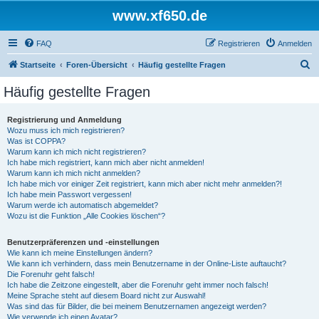
www.xf650.de
FAQ
Registrieren
Anmelden
S
Startseite
Foren-Übersicht
Häufig gestellte Fragen
u
Häufig gestellte Fragen
c
h
Registrierung und Anmeldung
Wozu muss ich mich registrieren?
e
Was ist COPPA?
Warum kann ich mich nicht registrieren?
Ich habe mich registriert, kann mich aber nicht anmelden!
Warum kann ich mich nicht anmelden?
Ich habe mich vor einiger Zeit registriert, kann mich aber nicht mehr anmelden?!
Ich habe mein Passwort vergessen!
Warum werde ich automatisch abgemeldet?
Wozu ist die Funktion „Alle Cookies löschen“?
Benutzerpräferenzen und -einstellungen
Wie kann ich meine Einstellungen ändern?
Wie kann ich verhindern, dass mein Benutzername in der Online-Liste auftaucht?
Die Forenuhr geht falsch!
Ich habe die Zeitzone eingestellt, aber die Forenuhr geht immer noch falsch!
Meine Sprache steht auf diesem Board nicht zur Auswahl!
Was sind das für Bilder, die bei meinem Benutzernamen angezeigt werden?
Wie verwende ich einen Avatar?