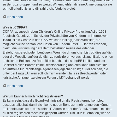
Avatarbilder, Private Nachrichten, E-Mail-Versand an andere Mitglieder, Beitritt
zu Benutzergruppen und so weiter. Wir empfehlen dir eine Anmeldung, da sie
schnell erledigt ist und dir zahlreiche Vorteile bietet.
Nach oben
Was ist COPPA?
COPPA, ausgeschrieben Children’s Online Privacy Protection Act of 1998
(deutsch: Gesetz zum Schutz der Privatsphäre von Kindern im Internet von
1998) ist ein Gesetz in den USA, welches festlegt, dass Websites, die
möglicherweise persönliche Daten von Kindern unter 13 Jahren erheben,
hierzu die Zustimmung der Eltern beziehungsweise des oder der
Erziehungsberechtigten benötigen. Wenn du dir unsicher bist, ob dies auf dich
oder die Website, auf der du dich zu registrieren versuchst, zutrifft, ziehe einen
rechtlichen Beistand zu Rate. Bitte beachte, dass phpBB Limited und der
Besitzer dieses Boards keine Rechtsberatung anbieten kann und nicht die
Anlaufstelle für Rechtsangelegenheiten jeglicher Art ist; außer solchen, die
unter der Frage „An wen soll ich mich wenden, falls es Beschwerden oder
juristische Anfragen zu diesem Forum gibt?“ behandelt werden.
Nach oben
Warum kann ich mich nicht registrieren?
Es kann sein, dass die Board-Administration die Registrierung komplett
ausgeschaltet hat, damit sich keine neuen Benutzer mehr anmelden können.
Es könnte auch sein, dass deine IP-Adresse oder der Benutzername, mit dem
du dich registrieren möchtest, gesperrt wurden. Um Hilfe zu erhalten, wende