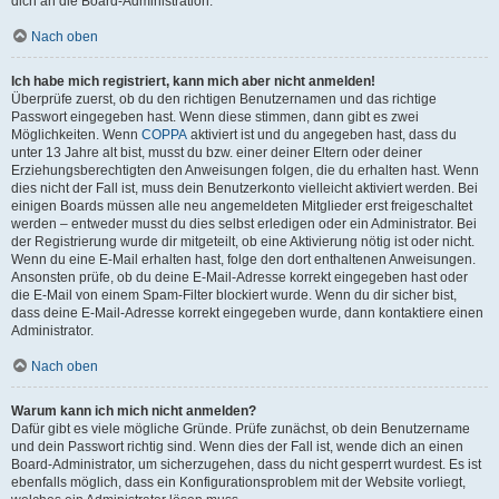
dich an die Board-Administration.
Nach oben
Ich habe mich registriert, kann mich aber nicht anmelden!
Überprüfe zuerst, ob du den richtigen Benutzernamen und das richtige
Passwort eingegeben hast. Wenn diese stimmen, dann gibt es zwei
Möglichkeiten. Wenn
COPPA
aktiviert ist und du angegeben hast, dass du
unter 13 Jahre alt bist, musst du bzw. einer deiner Eltern oder deiner
Erziehungsberechtigten den Anweisungen folgen, die du erhalten hast. Wenn
dies nicht der Fall ist, muss dein Benutzerkonto vielleicht aktiviert werden. Bei
einigen Boards müssen alle neu angemeldeten Mitglieder erst freigeschaltet
werden – entweder musst du dies selbst erledigen oder ein Administrator. Bei
der Registrierung wurde dir mitgeteilt, ob eine Aktivierung nötig ist oder nicht.
Wenn du eine E-Mail erhalten hast, folge den dort enthaltenen Anweisungen.
Ansonsten prüfe, ob du deine E-Mail-Adresse korrekt eingegeben hast oder
die E-Mail von einem Spam-Filter blockiert wurde. Wenn du dir sicher bist,
dass deine E-Mail-Adresse korrekt eingegeben wurde, dann kontaktiere einen
Administrator.
Nach oben
Warum kann ich mich nicht anmelden?
Dafür gibt es viele mögliche Gründe. Prüfe zunächst, ob dein Benutzername
und dein Passwort richtig sind. Wenn dies der Fall ist, wende dich an einen
Board-Administrator, um sicherzugehen, dass du nicht gesperrt wurdest. Es ist
ebenfalls möglich, dass ein Konfigurationsproblem mit der Website vorliegt,