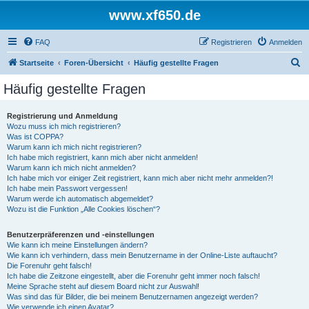
www.xf650.de
FAQ
Registrieren
Anmelden
S
Startseite
Foren-Übersicht
Häufig gestellte Fragen
u
Häufig gestellte Fragen
c
h
Registrierung und Anmeldung
Wozu muss ich mich registrieren?
e
Was ist COPPA?
Warum kann ich mich nicht registrieren?
Ich habe mich registriert, kann mich aber nicht anmelden!
Warum kann ich mich nicht anmelden?
Ich habe mich vor einiger Zeit registriert, kann mich aber nicht mehr anmelden?!
Ich habe mein Passwort vergessen!
Warum werde ich automatisch abgemeldet?
Wozu ist die Funktion „Alle Cookies löschen“?
Benutzerpräferenzen und -einstellungen
Wie kann ich meine Einstellungen ändern?
Wie kann ich verhindern, dass mein Benutzername in der Online-Liste auftaucht?
Die Forenuhr geht falsch!
Ich habe die Zeitzone eingestellt, aber die Forenuhr geht immer noch falsch!
Meine Sprache steht auf diesem Board nicht zur Auswahl!
Was sind das für Bilder, die bei meinem Benutzernamen angezeigt werden?
Wie verwende ich einen Avatar?