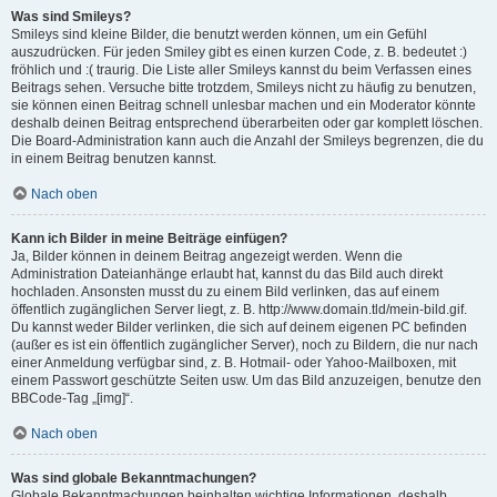
Was sind Smileys?
Smileys sind kleine Bilder, die benutzt werden können, um ein Gefühl
auszudrücken. Für jeden Smiley gibt es einen kurzen Code, z. B. bedeutet :)
fröhlich und :( traurig. Die Liste aller Smileys kannst du beim Verfassen eines
Beitrags sehen. Versuche bitte trotzdem, Smileys nicht zu häufig zu benutzen,
sie können einen Beitrag schnell unlesbar machen und ein Moderator könnte
deshalb deinen Beitrag entsprechend überarbeiten oder gar komplett löschen.
Die Board-Administration kann auch die Anzahl der Smileys begrenzen, die du
in einem Beitrag benutzen kannst.
Nach oben
Kann ich Bilder in meine Beiträge einfügen?
Ja, Bilder können in deinem Beitrag angezeigt werden. Wenn die
Administration Dateianhänge erlaubt hat, kannst du das Bild auch direkt
hochladen. Ansonsten musst du zu einem Bild verlinken, das auf einem
öffentlich zugänglichen Server liegt, z. B. http://www.domain.tld/mein-bild.gif.
Du kannst weder Bilder verlinken, die sich auf deinem eigenen PC befinden
(außer es ist ein öffentlich zugänglicher Server), noch zu Bildern, die nur nach
einer Anmeldung verfügbar sind, z. B. Hotmail- oder Yahoo-Mailboxen, mit
einem Passwort geschützte Seiten usw. Um das Bild anzuzeigen, benutze den
BBCode-Tag „[img]“.
Nach oben
Was sind globale Bekanntmachungen?
Globale Bekanntmachungen beinhalten wichtige Informationen, deshalb