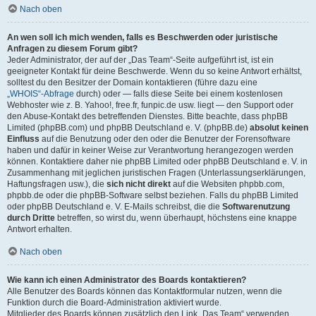
Nach oben
An wen soll ich mich wenden, falls es Beschwerden oder juristische
Anfragen zu diesem Forum gibt?
Jeder Administrator, der auf der „Das Team“-Seite aufgeführt ist, ist ein
geeigneter Kontakt für deine Beschwerde. Wenn du so keine Antwort erhältst,
solltest du den Besitzer der Domain kontaktieren (führe dazu eine
„WHOIS“-Abfrage
durch) oder — falls diese Seite bei einem kostenlosen
Webhoster wie z. B. Yahoo!, free.fr, funpic.de usw. liegt — den Support oder
den Abuse-Kontakt des betreffenden Dienstes. Bitte beachte, dass phpBB
Limited (phpBB.com) und phpBB Deutschland e. V. (phpBB.de)
absolut keinen
Einfluss
auf die Benutzung oder den oder die Benutzer der Forensoftware
haben und dafür in keiner Weise zur Verantwortung herangezogen werden
können. Kontaktiere daher nie phpBB Limited oder phpBB Deutschland e. V. in
Zusammenhang mit jeglichen juristischen Fragen (Unterlassungserklärungen,
Haftungsfragen usw.), die
sich nicht direkt
auf die Websiten phpbb.com,
phpbb.de oder die phpBB-Software selbst beziehen. Falls du phpBB Limited
oder phpBB Deutschland e. V. E-Mails schreibst, die die
Softwarenutzung
durch Dritte
betreffen, so wirst du, wenn überhaupt, höchstens eine knappe
Antwort erhalten.
Nach oben
Wie kann ich einen Administrator des Boards kontaktieren?
Alle Benutzer des Boards können das Kontaktformular nutzen, wenn die
Funktion durch die Board-Administration aktiviert wurde.
Mitglieder des Boards können zusätzlich den Link „Das Team“ verwenden.