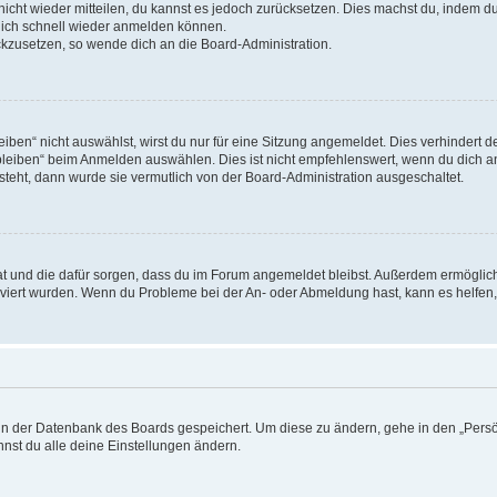
 nicht wieder mitteilen, du kannst es jedoch zurücksetzen. Dies machst du, indem 
 dich schnell wieder anmelden können.
ückzusetzen, so wende dich an die Board-Administration.
en“ nicht auswählst, wirst du nur für eine Sitzung angemeldet. Dies verhindert 
leiben“ beim Anmelden auswählen. Dies ist nicht empfehlenswert, wenn du dich an
 steht, dann wurde sie vermutlich von der Board-Administration ausgeschaltet.
 hat und die dafür sorgen, dass du im Forum angemeldet bleibst. Außerdem ermögli
tiviert wurden. Wenn du Probleme bei der An- oder Abmeldung hast, kann es helfen
n in der Datenbank des Boards gespeichert. Um diese zu ändern, gehe in den „Persö
nst du alle deine Einstellungen ändern.