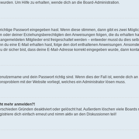
 wurden. Um Hilfe zu erhalten, wende dich an die Board-Administration.
 richtige Passwort eingegeben hast. Wenn diese stimmen, dann gibt es zwei Mögl
tern oder deiner Erziehungsberechtigten den Anweisungen folgen, die du erhalten ha
u angemeldeten Mitglieder erst freigeschaltet werden – entweder musst du dies selbs
. Wenn du eine E-Mail erhalten hast, folge den dort enthaltenen Anweisungen. Ansons
 dir sicher bist, dass deine E-Mail-Adresse korrekt eingegeben wurde, dann kontak
Benutzername und dein Passwort richtig sind. Wenn dies der Fall ist, wende dich a
ionsproblem mit der Website vorliegt, welches ein Administrator lösen muss.
icht mehr anmelden?!
erschieden Gründen deaktiviert oder gelöscht hat. Außerdem löschen viele Boards r
triere dich einfach erneut und nimm aktiv an den Diskussionen teil!