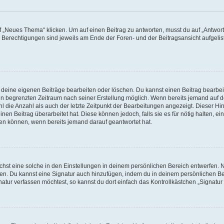
„Neues Thema“ klicken. Um auf einen Beitrag zu antworten, musst du auf „Antworte
e Berechtigungen sind jeweils am Ende der Foren- und der Beitragsansicht aufgeliste
r deine eigenen Beiträge bearbeiten oder löschen. Du kannst einen Beitrag bearbe
inen begrenzten Zeitraum nach seiner Erstellung möglich. Wenn bereits jemand auf de
 die Anzahl als auch der letzte Zeitpunkt der Bearbeitungen angezeigt. Dieser Hi
en Beitrag überarbeitet hat. Diese können jedoch, falls sie es für nötig halten, ei
hen können, wenn bereits jemand darauf geantwortet hat.
st eine solche in den Einstellungen in deinem persönlichen Bereich entwerfen. Na
eren. Du kannst eine Signatur auch hinzufügen, indem du in deinem persönlichen 
atur verfassen möchtest, so kannst du dort einfach das Kontrollkästchen „Signatu