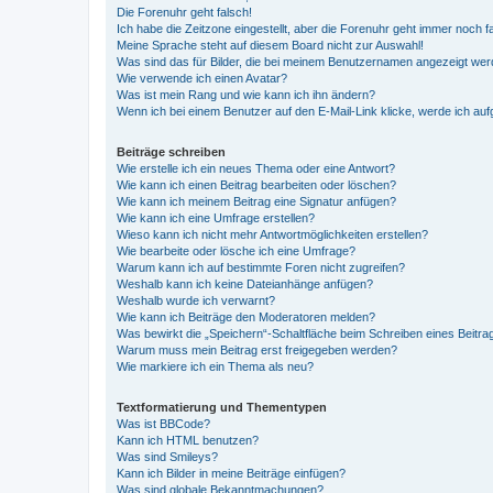
Die Forenuhr geht falsch!
Ich habe die Zeitzone eingestellt, aber die Forenuhr geht immer noch f
Meine Sprache steht auf diesem Board nicht zur Auswahl!
Was sind das für Bilder, die bei meinem Benutzernamen angezeigt we
Wie verwende ich einen Avatar?
Was ist mein Rang und wie kann ich ihn ändern?
Wenn ich bei einem Benutzer auf den E-Mail-Link klicke, werde ich au
Beiträge schreiben
Wie erstelle ich ein neues Thema oder eine Antwort?
Wie kann ich einen Beitrag bearbeiten oder löschen?
Wie kann ich meinem Beitrag eine Signatur anfügen?
Wie kann ich eine Umfrage erstellen?
Wieso kann ich nicht mehr Antwortmöglichkeiten erstellen?
Wie bearbeite oder lösche ich eine Umfrage?
Warum kann ich auf bestimmte Foren nicht zugreifen?
Weshalb kann ich keine Dateianhänge anfügen?
Weshalb wurde ich verwarnt?
Wie kann ich Beiträge den Moderatoren melden?
Was bewirkt die „Speichern“-Schaltfläche beim Schreiben eines Beitra
Warum muss mein Beitrag erst freigegeben werden?
Wie markiere ich ein Thema als neu?
Textformatierung und Thementypen
Was ist BBCode?
Kann ich HTML benutzen?
Was sind Smileys?
Kann ich Bilder in meine Beiträge einfügen?
Was sind globale Bekanntmachungen?