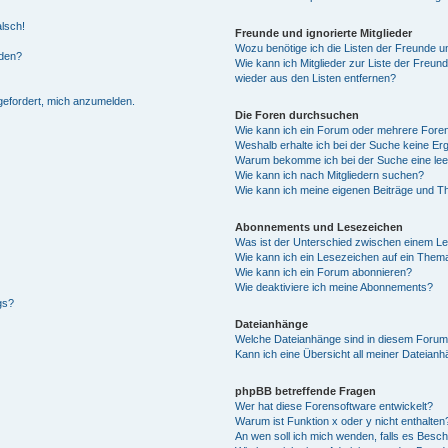
alsch!
Freunde und ignorierte Mitglieder
Wozu benötige ich die Listen der Freunde un
rden?
Wie kann ich Mitglieder zur Liste der Freund
wieder aus den Listen entfernen?
fgefordert, mich anzumelden.
Die Foren durchsuchen
Wie kann ich ein Forum oder mehrere For
Weshalb erhalte ich bei der Suche keine Er
Warum bekomme ich bei der Suche eine lee
Wie kann ich nach Mitgliedern suchen?
Wie kann ich meine eigenen Beiträge und T
Abonnements und Lesezeichen
Was ist der Unterschied zwischen einem L
Wie kann ich ein Lesezeichen auf ein Them
Wie kann ich ein Forum abonnieren?
Wie deaktiviere ich meine Abonnements?
gs?
Dateianhänge
Welche Dateianhänge sind in diesem Forum
Kann ich eine Übersicht all meiner Dateian
phpBB betreffende Fragen
Wer hat diese Forensoftware entwickelt?
Warum ist Funktion x oder y nicht enthalten
An wen soll ich mich wenden, falls es Besc