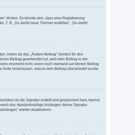
n“ klicken. Es könnte sein, dass eine Registrierung
t. Z. B. „Du darfst neue Themen erstellen“, „Du darfst
iten, indem du das „Ändere Beitrag“-Symbol für den
inen Beitrag geantwortet hat, wird dein Beitrag in der
nweis erscheint nicht, wenn noch niemand auf deinen Beitrag
ne Notiz hinterlassen, warum dein Beitrag überarbeitet wurde.
chdem du die Signatur erstellt und gespeichert hast, kannst
Bereich das standardmäßige Anhängen deiner Signatur
r anhängen“ wieder deaktivieren.