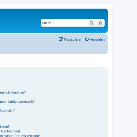
Suche
Erweiterte Suche
Registrieren
Anmelden
ete ich ihnen bei?
en farbig dargestellt?
tartseite?
icken!
 Nachrichten!
ed dieses Forums erhalten!