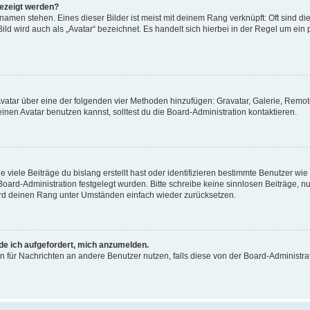
gezeigt werden?
amen stehen. Eines dieser Bilder ist meist mit deinem Rang verknüpft: Oft sind di
ld wird auch als „Avatar“ bezeichnet. Es handelt sich hierbei in der Regel um ein
 Avatar über eine der folgenden vier Methoden hinzufügen: Gravatar, Galerie, Rem
en Avatar benutzen kannst, solltest du die Board-Administration kontaktieren.
viele Beiträge du bislang erstellt hast oder identifizieren bestimmte Benutzer w
 Board-Administration festgelegt wurden. Bitte schreibe keine sinnlosen Beiträge
wird deinen Rang unter Umständen einfach wieder zurücksetzen.
rde ich aufgefordert, mich anzumelden.
ion für Nachrichten an andere Benutzer nutzen, falls diese von der Board-Administ