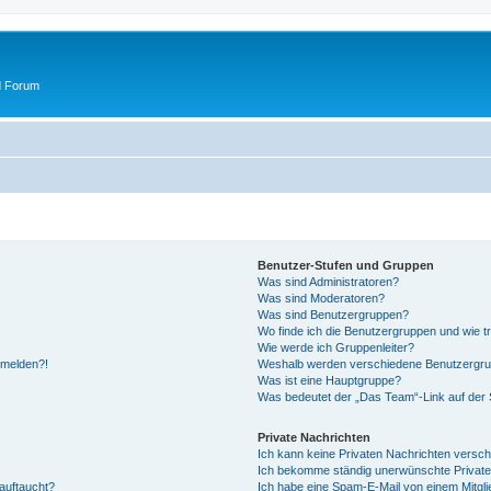
d Forum
Benutzer-Stufen und Gruppen
Was sind Administratoren?
Was sind Moderatoren?
Was sind Benutzergruppen?
Wo finde ich die Benutzergruppen und wie tr
Wie werde ich Gruppenleiter?
anmelden?!
Weshalb werden verschiedene Benutzergrupp
Was ist eine Hauptgruppe?
Was bedeutet der „Das Team“-Link auf der S
Private Nachrichten
Ich kann keine Privaten Nachrichten versch
Ich bekomme ständig unerwünschte Private
auftaucht?
Ich habe eine Spam-E-Mail von einem Mitgli