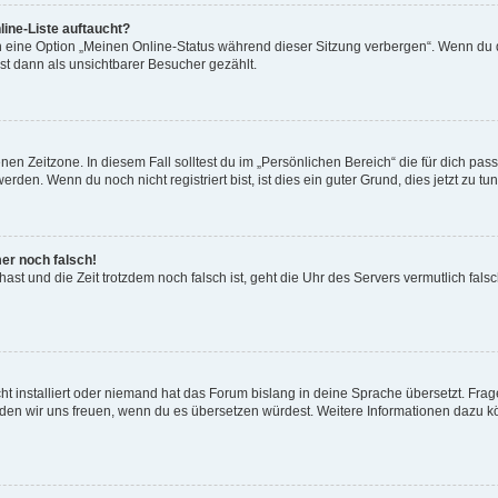
ine-Liste auftaucht?
n eine Option „Meinen Online-Status während dieser Sitzung verbergen“. Wenn du d
st dann als unsichtbarer Besucher gezählt.
en Zeitzone. In diesem Fall solltest du im „Persönlichen Bereich“ die für dich passe
den. Wenn du noch nicht registriert bist, ist dies ein guter Grund, dies jetzt zu tun
mer noch falsch!
t hast und die Zeit trotzdem noch falsch ist, geht die Uhr des Servers vermutlich fal
t installiert oder niemand hat das Forum bislang in deine Sprache übersetzt. Frag
, würden wir uns freuen, wenn du es übersetzen würdest. Weitere Informationen dazu