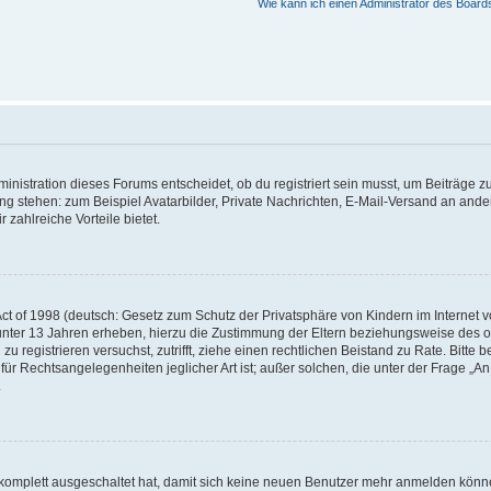
Wie kann ich einen Administrator des Board
istration dieses Forums entscheidet, ob du registriert sein musst, um Beiträge zu s
ung stehen: zum Beispiel Avatarbilder, Private Nachrichten, E-Mail-Versand an ander
 zahlreiche Vorteile bietet.
t of 1998 (deutsch: Gesetz zum Schutz der Privatsphäre von Kindern im Internet vo
unter 13 Jahren erheben, hierzu die Zustimmung der Eltern beziehungsweise des o
h zu registrieren versuchst, zutrifft, ziehe einen rechtlichen Beistand zu Rate. Bit
für Rechtsangelegenheiten jeglicher Art ist; außer solchen, die unter der Frage „
.
g komplett ausgeschaltet hat, damit sich keine neuen Benutzer mehr anmelden könn