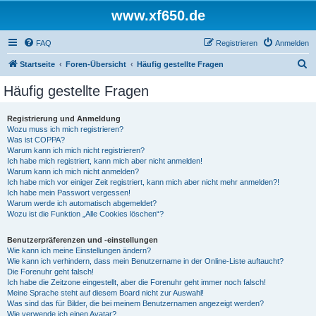
www.xf650.de
FAQ
Registrieren
Anmelden
S
Startseite
Foren-Übersicht
Häufig gestellte Fragen
u
Häufig gestellte Fragen
c
h
Registrierung und Anmeldung
Wozu muss ich mich registrieren?
e
Was ist COPPA?
Warum kann ich mich nicht registrieren?
Ich habe mich registriert, kann mich aber nicht anmelden!
Warum kann ich mich nicht anmelden?
Ich habe mich vor einiger Zeit registriert, kann mich aber nicht mehr anmelden?!
Ich habe mein Passwort vergessen!
Warum werde ich automatisch abgemeldet?
Wozu ist die Funktion „Alle Cookies löschen“?
Benutzerpräferenzen und -einstellungen
Wie kann ich meine Einstellungen ändern?
Wie kann ich verhindern, dass mein Benutzername in der Online-Liste auftaucht?
Die Forenuhr geht falsch!
Ich habe die Zeitzone eingestellt, aber die Forenuhr geht immer noch falsch!
Meine Sprache steht auf diesem Board nicht zur Auswahl!
Was sind das für Bilder, die bei meinem Benutzernamen angezeigt werden?
Wie verwende ich einen Avatar?