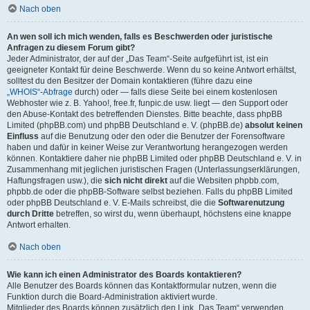
Nach oben
An wen soll ich mich wenden, falls es Beschwerden oder juristische
Anfragen zu diesem Forum gibt?
Jeder Administrator, der auf der „Das Team“-Seite aufgeführt ist, ist ein
geeigneter Kontakt für deine Beschwerde. Wenn du so keine Antwort erhältst,
solltest du den Besitzer der Domain kontaktieren (führe dazu eine
„WHOIS“-Abfrage
durch) oder — falls diese Seite bei einem kostenlosen
Webhoster wie z. B. Yahoo!, free.fr, funpic.de usw. liegt — den Support oder
den Abuse-Kontakt des betreffenden Dienstes. Bitte beachte, dass phpBB
Limited (phpBB.com) und phpBB Deutschland e. V. (phpBB.de)
absolut keinen
Einfluss
auf die Benutzung oder den oder die Benutzer der Forensoftware
haben und dafür in keiner Weise zur Verantwortung herangezogen werden
können. Kontaktiere daher nie phpBB Limited oder phpBB Deutschland e. V. in
Zusammenhang mit jeglichen juristischen Fragen (Unterlassungserklärungen,
Haftungsfragen usw.), die
sich nicht direkt
auf die Websiten phpbb.com,
phpbb.de oder die phpBB-Software selbst beziehen. Falls du phpBB Limited
oder phpBB Deutschland e. V. E-Mails schreibst, die die
Softwarenutzung
durch Dritte
betreffen, so wirst du, wenn überhaupt, höchstens eine knappe
Antwort erhalten.
Nach oben
Wie kann ich einen Administrator des Boards kontaktieren?
Alle Benutzer des Boards können das Kontaktformular nutzen, wenn die
Funktion durch die Board-Administration aktiviert wurde.
Mitglieder des Boards können zusätzlich den Link „Das Team“ verwenden.