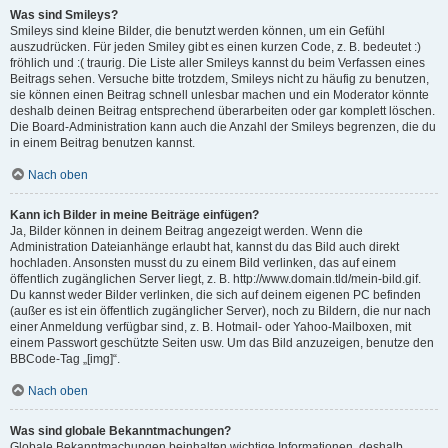
Was sind Smileys?
Smileys sind kleine Bilder, die benutzt werden können, um ein Gefühl
auszudrücken. Für jeden Smiley gibt es einen kurzen Code, z. B. bedeutet :)
fröhlich und :( traurig. Die Liste aller Smileys kannst du beim Verfassen eines
Beitrags sehen. Versuche bitte trotzdem, Smileys nicht zu häufig zu benutzen,
sie können einen Beitrag schnell unlesbar machen und ein Moderator könnte
deshalb deinen Beitrag entsprechend überarbeiten oder gar komplett löschen.
Die Board-Administration kann auch die Anzahl der Smileys begrenzen, die du
in einem Beitrag benutzen kannst.
Nach oben
Kann ich Bilder in meine Beiträge einfügen?
Ja, Bilder können in deinem Beitrag angezeigt werden. Wenn die
Administration Dateianhänge erlaubt hat, kannst du das Bild auch direkt
hochladen. Ansonsten musst du zu einem Bild verlinken, das auf einem
öffentlich zugänglichen Server liegt, z. B. http://www.domain.tld/mein-bild.gif.
Du kannst weder Bilder verlinken, die sich auf deinem eigenen PC befinden
(außer es ist ein öffentlich zugänglicher Server), noch zu Bildern, die nur nach
einer Anmeldung verfügbar sind, z. B. Hotmail- oder Yahoo-Mailboxen, mit
einem Passwort geschützte Seiten usw. Um das Bild anzuzeigen, benutze den
BBCode-Tag „[img]“.
Nach oben
Was sind globale Bekanntmachungen?
Globale Bekanntmachungen beinhalten wichtige Informationen, deshalb