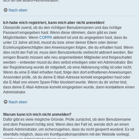
dich an die Board-Administration.
Nach oben
Ich habe mich registriert, kann mich aber nicht anmelden!
Überprüfe zuerst, ob du den richtigen Benutzernamen und das richtige
Passwort eingegeben hast. Wenn diese stimmen, dann gibt es zwei
Möglichkeiten. Wenn
COPPA
aktiviert ist und du angegeben hast, dass du
unter 13 Jahre alt bist, musst du bzw. einer deiner Eltern oder deiner
Erziehungsberechtigten den Anweisungen folgen, die du erhalten hast. Wenn
dies nicht der Fall ist, muss dein Benutzerkonto vielleicht aktiviert werden. Bei
einigen Boards müssen alle neu angemeldeten Mitglieder erst freigeschaltet
werden – entweder musst du dies selbst erledigen oder ein Administrator. Bei
der Registrierung wurde dir mitgeteilt, ob eine Aktivierung nötig ist oder nicht.
Wenn du eine E-Mail erhalten hast, folge den dort enthaltenen Anweisungen.
Ansonsten prüfe, ob du deine E-Mail-Adresse korrekt eingegeben hast oder
die E-Mail von einem Spam-Filter blockiert wurde. Wenn du dir sicher bist,
dass deine E-Mail-Adresse korrekt eingegeben wurde, dann kontaktiere einen
Administrator.
Nach oben
Warum kann ich mich nicht anmelden?
Dafür gibt es viele mögliche Gründe. Prüfe zunächst, ob dein Benutzername
und dein Passwort richtig sind. Wenn dies der Fall ist, wende dich an einen
Board-Administrator, um sicherzugehen, dass du nicht gesperrt wurdest. Es ist
ebenfalls möglich, dass ein Konfigurationsproblem mit der Website vorliegt,