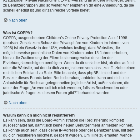
Avatarbilder, Private Nachrichten, E-Mail-Versand an andere Mitglieder, Beitritt
zu Benutzergruppen und so weiter. Wir empfehlen dir eine Anmeldung, da sie
schnell erledigt ist und dir zahlreiche Vorteile bietet.
Nach oben
Was ist COPPA?
COPPA, ausgeschrieben Children’s Online Privacy Protection Act of 1998
(deutsch: Gesetz zum Schutz der Privatsphäre von Kindern im Internet von
1998) ist ein Gesetz in den USA, welches festlegt, dass Websites, die
möglicherweise persönliche Daten von Kindern unter 13 Jahren erheben,
hierzu die Zustimmung der Eltern beziehungsweise des oder der
Erziehungsberechtigten benötigen. Wenn du dir unsicher bist, ob dies auf dich
oder die Website, auf der du dich zu registrieren versuchst, zutrifft, ziehe einen
rechtlichen Beistand zu Rate. Bitte beachte, dass phpBB Limited und der
Besitzer dieses Boards keine Rechtsberatung anbieten kann und nicht die
Anlaufstelle für Rechtsangelegenheiten jeglicher Art ist; außer solchen, die
unter der Frage „An wen soll ich mich wenden, falls es Beschwerden oder
juristische Anfragen zu diesem Forum gibt?“ behandelt werden.
Nach oben
Warum kann ich mich nicht registrieren?
Es kann sein, dass die Board-Administration die Registrierung komplett
ausgeschaltet hat, damit sich keine neuen Benutzer mehr anmelden können.
Es könnte auch sein, dass deine IP-Adresse oder der Benutzername, mit dem
du dich registrieren möchtest, gesperrt wurden. Um Hilfe zu erhalten, wende