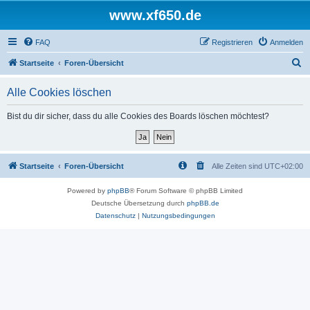
www.xf650.de
FAQ
Registrieren
Anmelden
S
Startseite
Foren-Übersicht
u
Alle Cookies löschen
c
h
Bist du dir sicher, dass du alle Cookies des Boards löschen möchtest?
e
Startseite
Foren-Übersicht
Alle Zeiten sind
UTC+02:00
Powered by
phpBB
® Forum Software © phpBB Limited
Deutsche Übersetzung durch
phpBB.de
Datenschutz
|
Nutzungsbedingungen