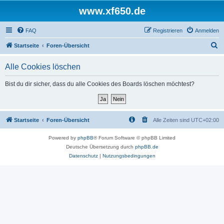
www.xf650.de
FAQ
Registrieren
Anmelden
S
Startseite
Foren-Übersicht
u
Alle Cookies löschen
c
h
Bist du dir sicher, dass du alle Cookies des Boards löschen möchtest?
e
Startseite
Foren-Übersicht
Alle Zeiten sind
UTC+02:00
Powered by
phpBB
® Forum Software © phpBB Limited
Deutsche Übersetzung durch
phpBB.de
Datenschutz
|
Nutzungsbedingungen