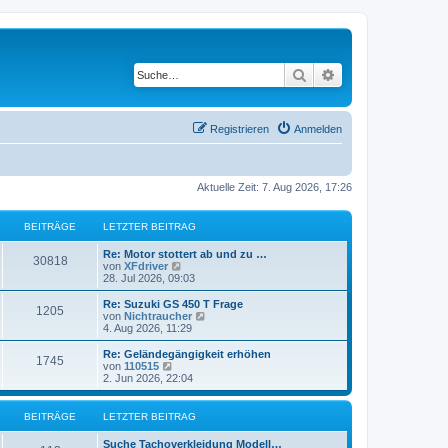
Suche
Erweiterte Suche
Registrieren
Anmelden
Aktuelle Zeit: 7. Aug 2026, 17:26
BEITRÄGE
LETZTER BEITRAG
L
Re: Motor stottert ab und zu …
B
30818
e
N
von
XFdriver
t
e
28. Jul 2026, 09:03
e
z
u
t
e
L
Re: Suzuki GS 450 T Frage
B
1205
i
e
s
e
N
von
Nichtraucher
r
t
t
e
4. Aug 2026, 11:29
e
t
B
e
z
u
e
r
t
e
L
Re: Geländegängigkeit erhöhen
B
1745
i
i
B
r
e
s
e
N
von
110515
t
e
r
t
t
e
2. Jun 2026, 22:04
e
r
i
t
B
e
ä
z
u
a
t
e
r
t
e
g
r
i
i
B
r
e
s
g
BEITRÄGE
LETZTER BEITRAG
a
t
e
r
t
g
r
i
t
B
e
ä
e
L
Suche Tachoverkleidung Modell…
a
t