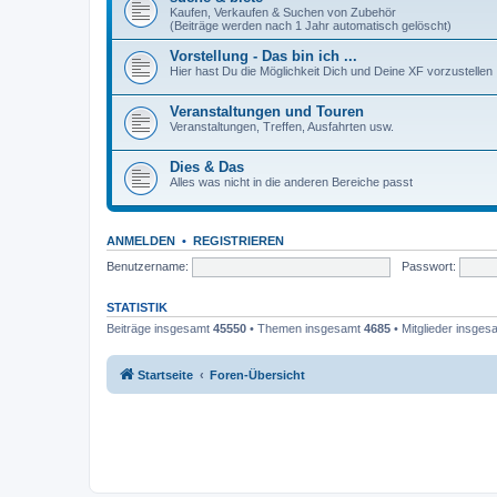
Kaufen, Verkaufen & Suchen von Zubehör
(Beiträge werden nach 1 Jahr automatisch gelöscht)
Vorstellung - Das bin ich ...
Hier hast Du die Möglichkeit Dich und Deine XF vorzustellen
Veranstaltungen und Touren
Veranstaltungen, Treffen, Ausfahrten usw.
Dies & Das
Alles was nicht in die anderen Bereiche passt
ANMELDEN
•
REGISTRIEREN
Benutzername:
Passwort:
STATISTIK
Beiträge insgesamt
45550
• Themen insgesamt
4685
• Mitglieder insge
Startseite
Foren-Übersicht