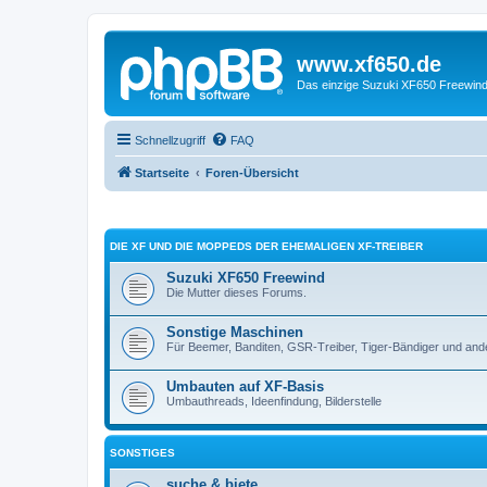
www.xf650.de
Das einzige Suzuki XF650 Freewin
Schnellzugriff
FAQ
Startseite
Foren-Übersicht
DIE XF UND DIE MOPPEDS DER EHEMALIGEN XF-TREIBER
Suzuki XF650 Freewind
Die Mutter dieses Forums.
Sonstige Maschinen
Für Beemer, Banditen, GSR-Treiber, Tiger-Bändiger und and
Umbauten auf XF-Basis
Umbauthreads, Ideenfindung, Bilderstelle
SONSTIGES
suche & biete