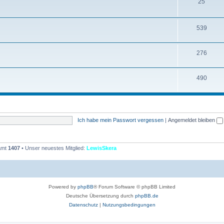
T
25
e
h
n
e
T
539
m
h
T
276
e
e
h
n
m
T
490
e
e
h
m
n
e
e
m
n
Ich habe mein Passwort vergessen
|
Angemeldet bleiben
e
n
samt
1407
• Unser neuestes Mitglied:
LewisSkera
Powered by
phpBB
® Forum Software © phpBB Limited
Deutsche Übersetzung durch
phpBB.de
Datenschutz
|
Nutzungsbedingungen