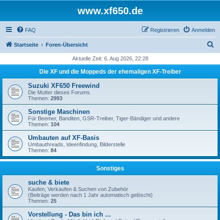
www.xf650.de
FAQ
Registrieren
Anmelden
S
Startseite
Foren-Übersicht
u
Aktuelle Zeit: 6. Aug 2026, 22:28
c
Die XF und die Moppeds der ehemaligen XF-Treiber
h
Suzuki XF650 Freewind
e
Die Mutter dieses Forums.
Themen:
2993
Sonstige Maschinen
Für Beemer, Banditen, GSR-Treiber, Tiger-Bändiger und andere
Themen:
104
Umbauten auf XF-Basis
Umbauthreads, Ideenfindung, Bilderstelle
Themen:
84
Sonstiges
suche & biete
Kaufen, Verkaufen & Suchen von Zubehör
(Beiträge werden nach 1 Jahr automatisch gelöscht)
Themen:
25
Vorstellung - Das bin ich ...