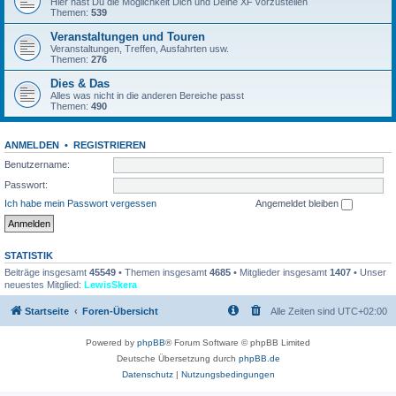
Hier hast Du die Möglichkeit Dich und Deine XF vorzustellen
Themen:
539
Veranstaltungen und Touren
Veranstaltungen, Treffen, Ausfahrten usw.
Themen:
276
Dies & Das
Alles was nicht in die anderen Bereiche passt
Themen:
490
ANMELDEN
•
REGISTRIEREN
Benutzername:
Passwort:
Ich habe mein Passwort vergessen
Angemeldet bleiben
STATISTIK
Beiträge insgesamt
45549
• Themen insgesamt
4685
• Mitglieder insgesamt
1407
• Unser
neuestes Mitglied:
LewisSkera
Startseite
Foren-Übersicht
Alle Zeiten sind
UTC+02:00
Powered by
phpBB
® Forum Software © phpBB Limited
Deutsche Übersetzung durch
phpBB.de
Datenschutz
|
Nutzungsbedingungen