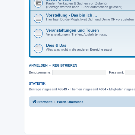
Kaufen, Verkaufen & Suchen von Zubehör
(Beiträge werden nach 1 Jahr automatisch gelöscht)
Vorstellung - Das bin ich ...
Hier hast Du die Möglichkeit Dich und Deine XF vorzustellen
Veranstaltungen und Touren
Veranstaltungen, Treffen, Ausfahrten usw.
Dies & Das
Alles was nicht in die anderen Bereiche passt
ANMELDEN
•
REGISTRIEREN
Benutzername:
Passwort:
STATISTIK
Beiträge insgesamt
45549
• Themen insgesamt
4684
• Mitglieder insge
Startseite
Foren-Übersicht