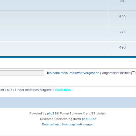
T
24
e
h
n
e
T
539
m
h
T
276
e
e
h
n
m
T
490
e
e
h
m
n
e
e
m
n
Ich habe mein Passwort vergessen
|
Angemeldet bleiben
e
n
samt
1407
• Unser neuestes Mitglied:
LewisSkera
Powered by
phpBB
® Forum Software © phpBB Limited
Deutsche Übersetzung durch
phpBB.de
Datenschutz
|
Nutzungsbedingungen