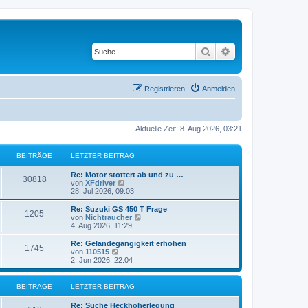
Suche
Erweiterte Suche
Registrieren
Anmelden
Aktuelle Zeit: 8. Aug 2026, 03:21
BEITRÄGE
LETZTER BEITRAG
L
Re: Motor stottert ab und zu …
B
30818
e
N
von
XFdriver
t
e
28. Jul 2026, 09:03
e
z
u
t
e
L
Re: Suzuki GS 450 T Frage
B
1205
i
e
s
e
N
von
Nichtraucher
r
t
t
e
4. Aug 2026, 11:29
e
t
B
e
z
u
e
r
t
e
L
Re: Geländegängigkeit erhöhen
B
1745
i
i
B
r
e
s
e
N
von
110515
t
e
r
t
t
e
2. Jun 2026, 22:04
e
r
i
t
B
e
ä
z
u
a
t
e
r
t
e
g
r
i
i
B
r
e
s
g
BEITRÄGE
LETZTER BEITRAG
a
t
e
r
t
g
r
i
t
B
e
ä
e
L
Re: Suche Heckhöherlegung
a
t