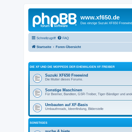
www.xf650.de
Das einzige Suzuki XF650 Freewin
Schnellzugriff
FAQ
Startseite
Foren-Übersicht
DIE XF UND DIE MOPPEDS DER EHEMALIGEN XF-TREIBER
Suzuki XF650 Freewind
Die Mutter dieses Forums.
Sonstige Maschinen
Für Beemer, Banditen, GSR-Treiber, Tiger-Bändiger und and
Umbauten auf XF-Basis
Umbauthreads, Ideenfindung, Bilderstelle
SONSTIGES
suche & biete