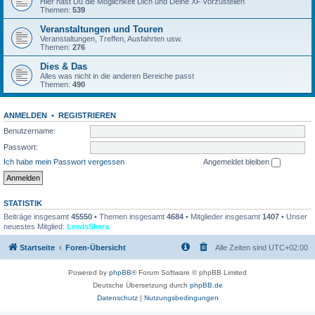
Hier hast Du die Möglichkeit Dich und Deine XF vorzustellen
Themen:
539
Veranstaltungen und Touren
Veranstaltungen, Treffen, Ausfahrten usw.
Themen:
276
Dies & Das
Alles was nicht in die anderen Bereiche passt
Themen:
490
ANMELDEN
•
REGISTRIEREN
Benutzername:
Passwort:
Ich habe mein Passwort vergessen
Angemeldet bleiben
STATISTIK
Beiträge insgesamt
45550
• Themen insgesamt
4684
• Mitglieder insgesamt
1407
• Unser
neuestes Mitglied:
LewisSkera
Startseite
Foren-Übersicht
Alle Zeiten sind
UTC+02:00
Powered by
phpBB
® Forum Software © phpBB Limited
Deutsche Übersetzung durch
phpBB.de
Datenschutz
|
Nutzungsbedingungen