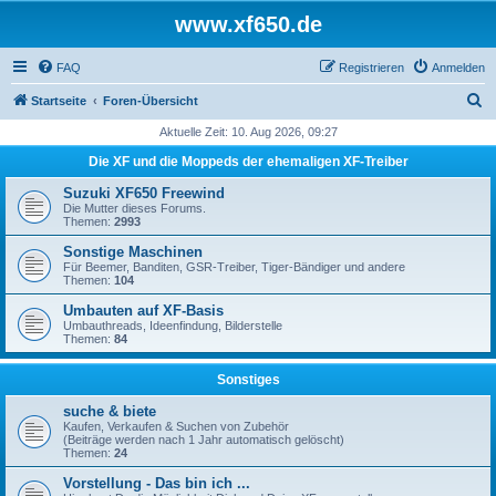
www.xf650.de
FAQ
Registrieren
Anmelden
S
Startseite
Foren-Übersicht
u
Aktuelle Zeit: 10. Aug 2026, 09:27
c
Die XF und die Moppeds der ehemaligen XF-Treiber
h
Suzuki XF650 Freewind
e
Die Mutter dieses Forums.
Themen:
2993
Sonstige Maschinen
Für Beemer, Banditen, GSR-Treiber, Tiger-Bändiger und andere
Themen:
104
Umbauten auf XF-Basis
Umbauthreads, Ideenfindung, Bilderstelle
Themen:
84
Sonstiges
suche & biete
Kaufen, Verkaufen & Suchen von Zubehör
(Beiträge werden nach 1 Jahr automatisch gelöscht)
Themen:
24
Vorstellung - Das bin ich ...