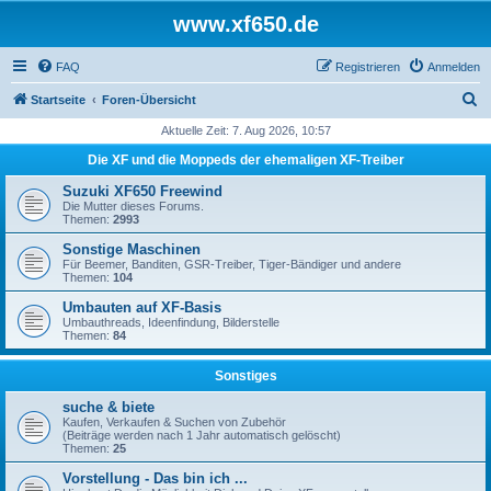
www.xf650.de
FAQ
Registrieren
Anmelden
S
Startseite
Foren-Übersicht
u
Aktuelle Zeit: 7. Aug 2026, 10:57
c
Die XF und die Moppeds der ehemaligen XF-Treiber
h
Suzuki XF650 Freewind
e
Die Mutter dieses Forums.
Themen:
2993
Sonstige Maschinen
Für Beemer, Banditen, GSR-Treiber, Tiger-Bändiger und andere
Themen:
104
Umbauten auf XF-Basis
Umbauthreads, Ideenfindung, Bilderstelle
Themen:
84
Sonstiges
suche & biete
Kaufen, Verkaufen & Suchen von Zubehör
(Beiträge werden nach 1 Jahr automatisch gelöscht)
Themen:
25
Vorstellung - Das bin ich ...