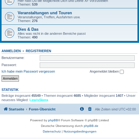
Hier hast Du die Möglichkeit Dich und Deine XF vorzustellen
Themen:
539
Veranstaltungen und Touren
Veranstaltungen, Treffen, Ausfahrten usw.
Themen:
276
Dies & Das
Alles was nicht in die anderen Bereiche passt
Themen:
490
ANMELDEN
•
REGISTRIEREN
Benutzername:
Passwort:
Ich habe mein Passwort vergessen
Angemeldet bleiben
STATISTIK
Beiträge insgesamt
45549
• Themen insgesamt
4685
• Mitglieder insgesamt
1407
• Unser
neuestes Mitglied:
LewisSkera
Startseite
Foren-Übersicht
Alle Zeiten sind
UTC+02:00
Powered by
phpBB
® Forum Software © phpBB Limited
Deutsche Übersetzung durch
phpBB.de
Datenschutz
|
Nutzungsbedingungen