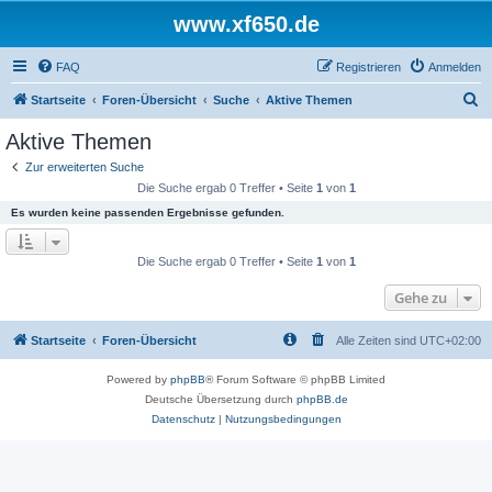
www.xf650.de
FAQ
Registrieren
Anmelden
S
Startseite
Foren-Übersicht
Suche
Aktive Themen
u
Aktive Themen
c
Zur erweiterten Suche
h
Die Suche ergab 0 Treffer • Seite
1
von
1
e
Es wurden keine passenden Ergebnisse gefunden.
Die Suche ergab 0 Treffer • Seite
1
von
1
Gehe zu
Startseite
Foren-Übersicht
Alle Zeiten sind
UTC+02:00
Powered by
phpBB
® Forum Software © phpBB Limited
Deutsche Übersetzung durch
phpBB.de
Datenschutz
|
Nutzungsbedingungen