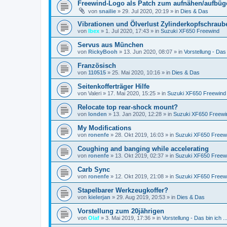
Freewind-Logo als Patch zum aufnähen/aufbüge
von
snailie
»
29. Jul 2020, 20:19
» in
Dies & Das
Vibrationen und Ölverlust Zylinderkopfschraub
von
Ibex
»
1. Jul 2020, 17:43
» in
Suzuki XF650 Freewind
Servus aus München
von
RickyBooh
»
13. Jun 2020, 08:07
» in
Vorstellung - Das b
Französisch
von
110515
»
25. Mai 2020, 10:16
» in
Dies & Das
Seitenkofferträger Hilfe
von
Valeri
»
17. Mai 2020, 15:25
» in
Suzuki XF650 Freewind
Relocate top rear-shock mount?
von
londen
»
13. Jan 2020, 12:28
» in
Suzuki XF650 Freewi
My Modifications
von
ronenfe
»
28. Okt 2019, 16:03
» in
Suzuki XF650 Freew
Coughing and banging while accelerating
von
ronenfe
»
13. Okt 2019, 02:37
» in
Suzuki XF650 Freew
Carb Sync
von
ronenfe
»
12. Okt 2019, 21:08
» in
Suzuki XF650 Freew
Stapelbarer Werkzeugkoffer?
von
kielerjan
»
29. Aug 2019, 20:53
» in
Dies & Das
Vorstellung zum 20jährigen
von
Olaf
»
3. Mai 2019, 17:36
» in
Vorstellung - Das bin ich ..