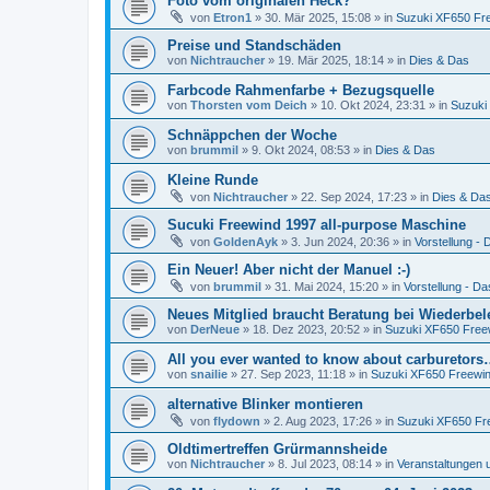
Foto vom originalen Heck?
von
Etron1
»
30. Mär 2025, 15:08
» in
Suzuki XF650 Fr
Preise und Standschäden
von
Nichtraucher
»
19. Mär 2025, 18:14
» in
Dies & Das
Farbcode Rahmenfarbe + Bezugsquelle
von
Thorsten vom Deich
»
10. Okt 2024, 23:31
» in
Suzuki
Schnäppchen der Woche
von
brummil
»
9. Okt 2024, 08:53
» in
Dies & Das
Kleine Runde
von
Nichtraucher
»
22. Sep 2024, 17:23
» in
Dies & Da
Sucuki Freewind 1997 all-purpose Maschine
von
GoldenAyk
»
3. Jun 2024, 20:36
» in
Vorstellung - D
Ein Neuer! Aber nicht der Manuel :-)
von
brummil
»
31. Mai 2024, 15:20
» in
Vorstellung - Das
Neues Mitglied braucht Beratung bei Wiederbe
von
DerNeue
»
18. Dez 2023, 20:52
» in
Suzuki XF650 Free
All you ever wanted to know about carburetor
von
snailie
»
27. Sep 2023, 11:18
» in
Suzuki XF650 Freewi
alternative Blinker montieren
von
flydown
»
2. Aug 2023, 17:26
» in
Suzuki XF650 Fr
Oldtimertreffen Grürmannsheide
von
Nichtraucher
»
8. Jul 2023, 08:14
» in
Veranstaltungen 