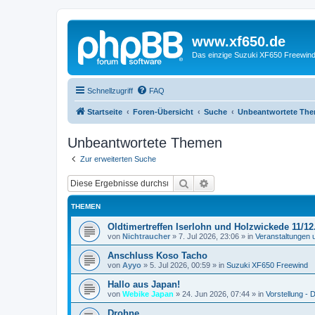
www.xf650.de
Das einzige Suzuki XF650 Freewin
Schnellzugriff
FAQ
Startseite
Foren-Übersicht
Suche
Unbeantwortete Th
Unbeantwortete Themen
Zur erweiterten Suche
Suche
Erweiterte Suche
THEMEN
Oldtimertreffen Iserlohn und Holzwickede 11/12
von
Nichtraucher
»
7. Jul 2026, 23:06
» in
Veranstaltungen 
Anschluss Koso Tacho
von
Ayyo
»
5. Jul 2026, 00:59
» in
Suzuki XF650 Freewind
Hallo aus Japan!
von
Webike Japan
»
24. Jun 2026, 07:44
» in
Vorstellung - D
Drohne