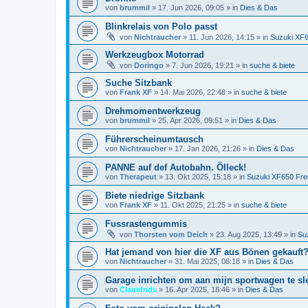
von
brummil
»
17. Jun 2026, 09:05
» in
Dies & Das
Blinkrelais von Polo passt
von
Nichtraucher
»
11. Jun 2026, 14:15
» in
Suzuki XF
Werkzeugbox Motorrad
von
Doringo
»
7. Jun 2026, 19:21
» in
suche & biete
Suche Sitzbank
von
Frank XF
»
14. Mai 2026, 22:48
» in
suche & biete
Drehmomentwerkzeug
von
brummil
»
25. Apr 2026, 09:51
» in
Dies & Das
Führerscheinumtausch
von
Nichtraucher
»
17. Jan 2026, 21:26
» in
Dies & Das
PANNE auf def Autobahn. Ölleck!
von
Therapeut
»
13. Okt 2025, 15:18
» in
Suzuki XF650 Fre
Biete niedrige Sitzbank
von
Frank XF
»
11. Okt 2025, 21:25
» in
suche & biete
Fussrastengummis
von
Thorsten vom Deich
»
23. Aug 2025, 13:49
» in
Su
Hat jemand von hier die XF aus Bönen gekauft
von
Nichtraucher
»
31. Mai 2025, 08:18
» in
Dies & Das
Garage inrichten om aan mijn sportwagen te sl
von
Clairefnds
»
16. Apr 2025, 18:46
» in
Dies & Das