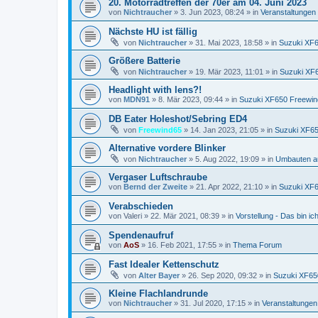
20. Motorradtreffen der 70er am 04. Juni 2023
von
Nichtraucher
»
3. Jun 2023, 08:24
» in
Veranstaltungen
Nächste HU ist fällig
von
Nichtraucher
»
31. Mai 2023, 18:58
» in
Suzuki XF
Größere Batterie
von
Nichtraucher
»
19. Mär 2023, 11:01
» in
Suzuki XF
Headlight with lens?!
von
MDN91
»
8. Mär 2023, 09:44
» in
Suzuki XF650 Freewin
DB Eater Holeshot/Sebring ED4
von
Freewind65
»
14. Jan 2023, 21:05
» in
Suzuki XF65
Alternative vordere Blinker
von
Nichtraucher
»
5. Aug 2022, 19:09
» in
Umbauten a
Vergaser Luftschraube
von
Bernd der Zweite
»
21. Apr 2022, 21:10
» in
Suzuki XF
Verabschieden
von
Valeri
»
22. Mär 2021, 08:39
» in
Vorstellung - Das bin ich 
Spendenaufruf
von
AoS
»
16. Feb 2021, 17:55
» in
Thema Forum
Fast Idealer Kettenschutz
von
Alter Bayer
»
26. Sep 2020, 09:32
» in
Suzuki XF65
Kleine Flachlandrunde
von
Nichtraucher
»
31. Jul 2020, 17:15
» in
Veranstaltungen