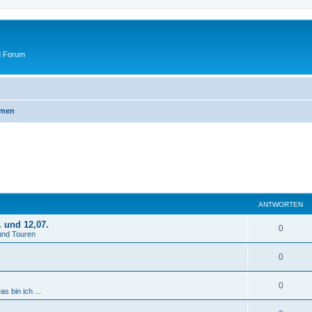
d Forum
emen
ANTWORTEN
. und 12,07.
A
0
und Touren
n
A
0
t
n
w
A
0
as bin ich ...
t
o
n
w