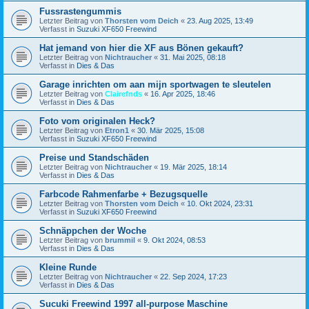
Fussrastengummis
Letzter Beitrag von
Thorsten vom Deich
«
23. Aug 2025, 13:49
Verfasst in
Suzuki XF650 Freewind
Hat jemand von hier die XF aus Bönen gekauft?
Letzter Beitrag von
Nichtraucher
«
31. Mai 2025, 08:18
Verfasst in
Dies & Das
Garage inrichten om aan mijn sportwagen te sleutelen
Letzter Beitrag von
Clairefnds
«
16. Apr 2025, 18:46
Verfasst in
Dies & Das
Foto vom originalen Heck?
Letzter Beitrag von
Etron1
«
30. Mär 2025, 15:08
Verfasst in
Suzuki XF650 Freewind
Preise und Standschäden
Letzter Beitrag von
Nichtraucher
«
19. Mär 2025, 18:14
Verfasst in
Dies & Das
Farbcode Rahmenfarbe + Bezugsquelle
Letzter Beitrag von
Thorsten vom Deich
«
10. Okt 2024, 23:31
Verfasst in
Suzuki XF650 Freewind
Schnäppchen der Woche
Letzter Beitrag von
brummil
«
9. Okt 2024, 08:53
Verfasst in
Dies & Das
Kleine Runde
Letzter Beitrag von
Nichtraucher
«
22. Sep 2024, 17:23
Verfasst in
Dies & Das
Sucuki Freewind 1997 all-purpose Maschine