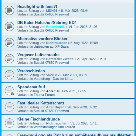
Headlight with lens?!
Letzter Beitrag von
MDN91
«
8. Mär 2023, 09:44
Verfasst in
Suzuki XF650 Freewind
DB Eater Holeshot/Sebring ED4
Letzter Beitrag von
Freewind65
«
14. Jan 2023, 21:05
Verfasst in
Suzuki XF650 Freewind
Alternative vordere Blinker
Letzter Beitrag von
Nichtraucher
«
5. Aug 2022, 19:09
Verfasst in
Umbauten auf XF-Basis
Vergaser Luftschraube
Letzter Beitrag von
Bernd der Zweite
«
21. Apr 2022, 21:10
Verfasst in
Suzuki XF650 Freewind
Verabschieden
Letzter Beitrag von
Valeri
«
22. Mär 2021, 08:39
Verfasst in
Vorstellung - Das bin ich ...
Spendenaufruf
Letzter Beitrag von
AoS
«
16. Feb 2021, 17:55
Verfasst in
Thema Forum
Fast Idealer Kettenschutz
Letzter Beitrag von
Alter Bayer
«
26. Sep 2020, 09:32
Verfasst in
Suzuki XF650 Freewind
Kleine Flachlandrunde
Letzter Beitrag von
Nichtraucher
«
31. Jul 2020, 17:15
Verfasst in
Veranstaltungen und Touren
Freewind-Logo als Patch zum aufnähen/aufbügeln/aufkletten