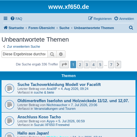
www.xf650.de
FAQ
Registrieren
Anmelden
S
Startseite
Foren-Übersicht
Suche
Unbeantwortete Themen
u
Unbeantwortete Themen
c
Zur erweiterten Suche
h
Suche
Erweiterte Suche
e
Seite
1
von
7
1
2
3
4
5
7
Nächst
Die Suche ergab 336 Treffer
…
Themen
Suche Tachoverkleidung Modell vor Facelift
Letzter Beitrag von
AraiXF
«
4. Aug 2026, 09:24
Verfasst in
suche & biete
Oldtimertreffen Iserlohn und Holzwickede 11/12. und 12,07.
Letzter Beitrag von
Nichtraucher
«
7. Jul 2026, 23:06
Verfasst in
Veranstaltungen und Touren
Anschluss Koso Tacho
Letzter Beitrag von
Ayyo
«
5. Jul 2026, 00:59
Verfasst in
Suzuki XF650 Freewind
Hallo aus Japan!