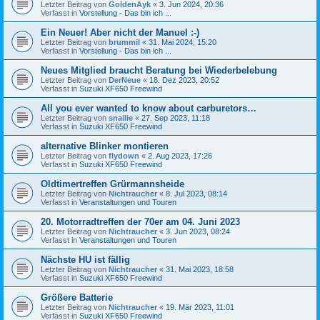
Letzter Beitrag von
GoldenAyk
«
3. Jun 2024, 20:36
Verfasst in
Vorstellung - Das bin ich ...
Ein Neuer! Aber nicht der Manuel :-)
Letzter Beitrag von
brummil
«
31. Mai 2024, 15:20
Verfasst in
Vorstellung - Das bin ich ...
Neues Mitglied braucht Beratung bei Wiederbelebung
Letzter Beitrag von
DerNeue
«
18. Dez 2023, 20:52
Verfasst in
Suzuki XF650 Freewind
All you ever wanted to know about carburetors…
Letzter Beitrag von
snailie
«
27. Sep 2023, 11:18
Verfasst in
Suzuki XF650 Freewind
alternative Blinker montieren
Letzter Beitrag von
flydown
«
2. Aug 2023, 17:26
Verfasst in
Suzuki XF650 Freewind
Oldtimertreffen Grürmannsheide
Letzter Beitrag von
Nichtraucher
«
8. Jul 2023, 08:14
Verfasst in
Veranstaltungen und Touren
20. Motorradtreffen der 70er am 04. Juni 2023
Letzter Beitrag von
Nichtraucher
«
3. Jun 2023, 08:24
Verfasst in
Veranstaltungen und Touren
Nächste HU ist fällig
Letzter Beitrag von
Nichtraucher
«
31. Mai 2023, 18:58
Verfasst in
Suzuki XF650 Freewind
Größere Batterie
Letzter Beitrag von
Nichtraucher
«
19. Mär 2023, 11:01
Verfasst in
Suzuki XF650 Freewind