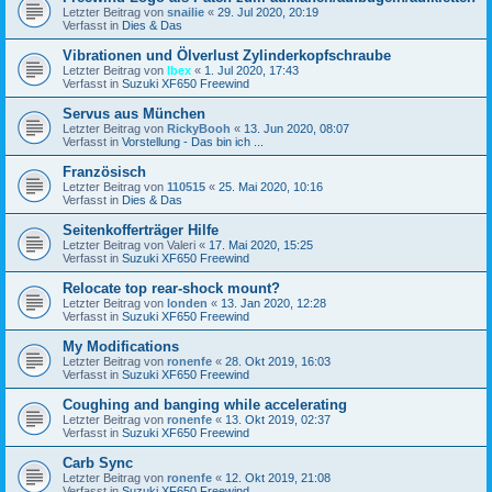
Letzter Beitrag von
snailie
«
29. Jul 2020, 20:19
Verfasst in
Dies & Das
Vibrationen und Ölverlust Zylinderkopfschraube
Letzter Beitrag von
Ibex
«
1. Jul 2020, 17:43
Verfasst in
Suzuki XF650 Freewind
Servus aus München
Letzter Beitrag von
RickyBooh
«
13. Jun 2020, 08:07
Verfasst in
Vorstellung - Das bin ich ...
Französisch
Letzter Beitrag von
110515
«
25. Mai 2020, 10:16
Verfasst in
Dies & Das
Seitenkofferträger Hilfe
Letzter Beitrag von
Valeri
«
17. Mai 2020, 15:25
Verfasst in
Suzuki XF650 Freewind
Relocate top rear-shock mount?
Letzter Beitrag von
londen
«
13. Jan 2020, 12:28
Verfasst in
Suzuki XF650 Freewind
My Modifications
Letzter Beitrag von
ronenfe
«
28. Okt 2019, 16:03
Verfasst in
Suzuki XF650 Freewind
Coughing and banging while accelerating
Letzter Beitrag von
ronenfe
«
13. Okt 2019, 02:37
Verfasst in
Suzuki XF650 Freewind
Carb Sync
Letzter Beitrag von
ronenfe
«
12. Okt 2019, 21:08
Verfasst in
Suzuki XF650 Freewind