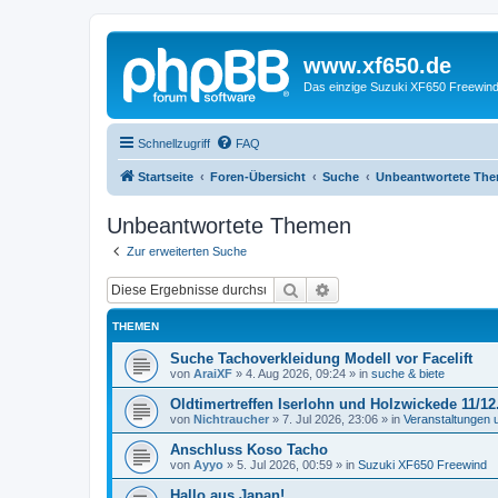
www.xf650.de
Das einzige Suzuki XF650 Freewin
Schnellzugriff
FAQ
Startseite
Foren-Übersicht
Suche
Unbeantwortete Th
Unbeantwortete Themen
Zur erweiterten Suche
Suche
Erweiterte Suche
THEMEN
Suche Tachoverkleidung Modell vor Facelift
von
AraiXF
»
4. Aug 2026, 09:24
» in
suche & biete
Oldtimertreffen Iserlohn und Holzwickede 11/12
von
Nichtraucher
»
7. Jul 2026, 23:06
» in
Veranstaltungen 
Anschluss Koso Tacho
von
Ayyo
»
5. Jul 2026, 00:59
» in
Suzuki XF650 Freewind
Hallo aus Japan!