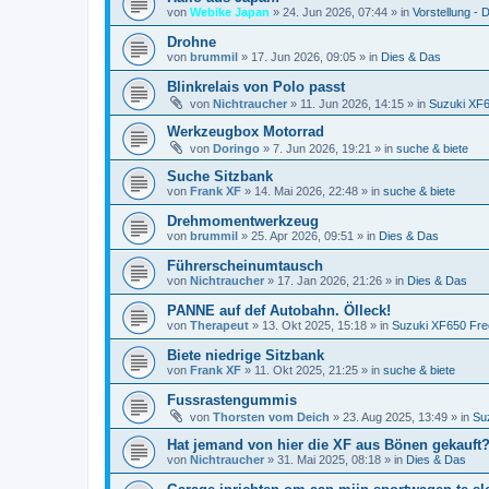
von
Webike Japan
»
24. Jun 2026, 07:44
» in
Vorstellung - D
Drohne
von
brummil
»
17. Jun 2026, 09:05
» in
Dies & Das
Blinkrelais von Polo passt
von
Nichtraucher
»
11. Jun 2026, 14:15
» in
Suzuki XF
Werkzeugbox Motorrad
von
Doringo
»
7. Jun 2026, 19:21
» in
suche & biete
Suche Sitzbank
von
Frank XF
»
14. Mai 2026, 22:48
» in
suche & biete
Drehmomentwerkzeug
von
brummil
»
25. Apr 2026, 09:51
» in
Dies & Das
Führerscheinumtausch
von
Nichtraucher
»
17. Jan 2026, 21:26
» in
Dies & Das
PANNE auf def Autobahn. Ölleck!
von
Therapeut
»
13. Okt 2025, 15:18
» in
Suzuki XF650 Fre
Biete niedrige Sitzbank
von
Frank XF
»
11. Okt 2025, 21:25
» in
suche & biete
Fussrastengummis
von
Thorsten vom Deich
»
23. Aug 2025, 13:49
» in
Su
Hat jemand von hier die XF aus Bönen gekauft
von
Nichtraucher
»
31. Mai 2025, 08:18
» in
Dies & Das