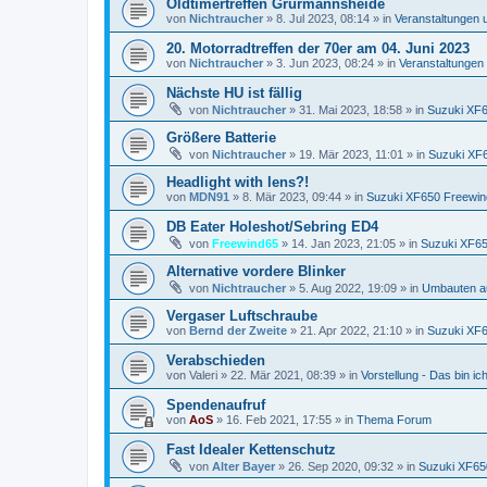
Oldtimertreffen Grürmannsheide
von
Nichtraucher
»
8. Jul 2023, 08:14
» in
Veranstaltungen 
20. Motorradtreffen der 70er am 04. Juni 2023
von
Nichtraucher
»
3. Jun 2023, 08:24
» in
Veranstaltungen
Nächste HU ist fällig
von
Nichtraucher
»
31. Mai 2023, 18:58
» in
Suzuki XF
Größere Batterie
von
Nichtraucher
»
19. Mär 2023, 11:01
» in
Suzuki XF
Headlight with lens?!
von
MDN91
»
8. Mär 2023, 09:44
» in
Suzuki XF650 Freewin
DB Eater Holeshot/Sebring ED4
von
Freewind65
»
14. Jan 2023, 21:05
» in
Suzuki XF65
Alternative vordere Blinker
von
Nichtraucher
»
5. Aug 2022, 19:09
» in
Umbauten a
Vergaser Luftschraube
von
Bernd der Zweite
»
21. Apr 2022, 21:10
» in
Suzuki XF
Verabschieden
von
Valeri
»
22. Mär 2021, 08:39
» in
Vorstellung - Das bin ich 
Spendenaufruf
von
AoS
»
16. Feb 2021, 17:55
» in
Thema Forum
Fast Idealer Kettenschutz
von
Alter Bayer
»
26. Sep 2020, 09:32
» in
Suzuki XF65