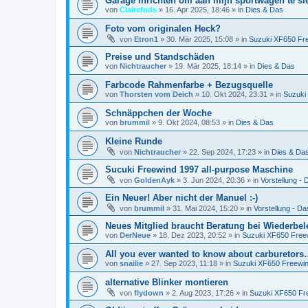
Garage inrichten om aan mijn sportwagen te sl
von
Clairefnds
»
16. Apr 2025, 18:46
» in
Dies & Das
Foto vom originalen Heck?
von
Etron1
»
30. Mär 2025, 15:08
» in
Suzuki XF650 Fr
Preise und Standschäden
von
Nichtraucher
»
19. Mär 2025, 18:14
» in
Dies & Das
Farbcode Rahmenfarbe + Bezugsquelle
von
Thorsten vom Deich
»
10. Okt 2024, 23:31
» in
Suzuki
Schnäppchen der Woche
von
brummil
»
9. Okt 2024, 08:53
» in
Dies & Das
Kleine Runde
von
Nichtraucher
»
22. Sep 2024, 17:23
» in
Dies & Da
Sucuki Freewind 1997 all-purpose Maschine
von
GoldenAyk
»
3. Jun 2024, 20:36
» in
Vorstellung - D
Ein Neuer! Aber nicht der Manuel :-)
von
brummil
»
31. Mai 2024, 15:20
» in
Vorstellung - Das
Neues Mitglied braucht Beratung bei Wiederbe
von
DerNeue
»
18. Dez 2023, 20:52
» in
Suzuki XF650 Free
All you ever wanted to know about carburetor
von
snailie
»
27. Sep 2023, 11:18
» in
Suzuki XF650 Freewi
alternative Blinker montieren
von
flydown
»
2. Aug 2023, 17:26
» in
Suzuki XF650 Fr