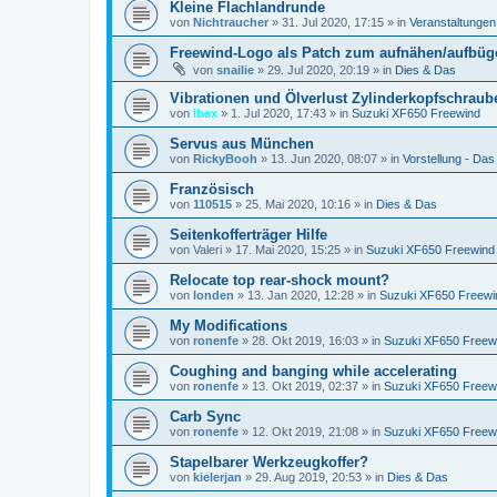
Kleine Flachlandrunde
von
Nichtraucher
»
31. Jul 2020, 17:15
» in
Veranstaltungen
Freewind-Logo als Patch zum aufnähen/aufbüge
von
snailie
»
29. Jul 2020, 20:19
» in
Dies & Das
Vibrationen und Ölverlust Zylinderkopfschraub
von
Ibex
»
1. Jul 2020, 17:43
» in
Suzuki XF650 Freewind
Servus aus München
von
RickyBooh
»
13. Jun 2020, 08:07
» in
Vorstellung - Das b
Französisch
von
110515
»
25. Mai 2020, 10:16
» in
Dies & Das
Seitenkofferträger Hilfe
von
Valeri
»
17. Mai 2020, 15:25
» in
Suzuki XF650 Freewind
Relocate top rear-shock mount?
von
londen
»
13. Jan 2020, 12:28
» in
Suzuki XF650 Freewi
My Modifications
von
ronenfe
»
28. Okt 2019, 16:03
» in
Suzuki XF650 Freew
Coughing and banging while accelerating
von
ronenfe
»
13. Okt 2019, 02:37
» in
Suzuki XF650 Freew
Carb Sync
von
ronenfe
»
12. Okt 2019, 21:08
» in
Suzuki XF650 Freew
Stapelbarer Werkzeugkoffer?
von
kielerjan
»
29. Aug 2019, 20:53
» in
Dies & Das