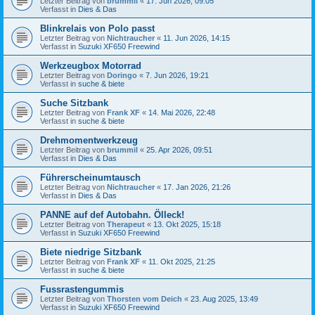
Letzter Beitrag von
brummil
«
17. Jun 2026, 09:05
Verfasst in
Dies & Das
Blinkrelais von Polo passt
Letzter Beitrag von
Nichtraucher
«
11. Jun 2026, 14:15
Verfasst in
Suzuki XF650 Freewind
Werkzeugbox Motorrad
Letzter Beitrag von
Doringo
«
7. Jun 2026, 19:21
Verfasst in
suche & biete
Suche Sitzbank
Letzter Beitrag von
Frank XF
«
14. Mai 2026, 22:48
Verfasst in
suche & biete
Drehmomentwerkzeug
Letzter Beitrag von
brummil
«
25. Apr 2026, 09:51
Verfasst in
Dies & Das
Führerscheinumtausch
Letzter Beitrag von
Nichtraucher
«
17. Jan 2026, 21:26
Verfasst in
Dies & Das
PANNE auf def Autobahn. Ölleck!
Letzter Beitrag von
Therapeut
«
13. Okt 2025, 15:18
Verfasst in
Suzuki XF650 Freewind
Biete niedrige Sitzbank
Letzter Beitrag von
Frank XF
«
11. Okt 2025, 21:25
Verfasst in
suche & biete
Fussrastengummis
Letzter Beitrag von
Thorsten vom Deich
«
23. Aug 2025, 13:49
Verfasst in
Suzuki XF650 Freewind