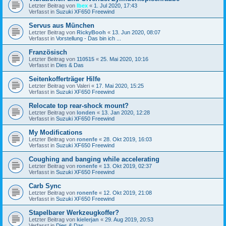
Letzter Beitrag von
Ibex
«
1. Jul 2020, 17:43
Verfasst in
Suzuki XF650 Freewind
Servus aus München
Letzter Beitrag von
RickyBooh
«
13. Jun 2020, 08:07
Verfasst in
Vorstellung - Das bin ich ...
Französisch
Letzter Beitrag von
110515
«
25. Mai 2020, 10:16
Verfasst in
Dies & Das
Seitenkofferträger Hilfe
Letzter Beitrag von
Valeri
«
17. Mai 2020, 15:25
Verfasst in
Suzuki XF650 Freewind
Relocate top rear-shock mount?
Letzter Beitrag von
londen
«
13. Jan 2020, 12:28
Verfasst in
Suzuki XF650 Freewind
My Modifications
Letzter Beitrag von
ronenfe
«
28. Okt 2019, 16:03
Verfasst in
Suzuki XF650 Freewind
Coughing and banging while accelerating
Letzter Beitrag von
ronenfe
«
13. Okt 2019, 02:37
Verfasst in
Suzuki XF650 Freewind
Carb Sync
Letzter Beitrag von
ronenfe
«
12. Okt 2019, 21:08
Verfasst in
Suzuki XF650 Freewind
Stapelbarer Werkzeugkoffer?
Letzter Beitrag von
kielerjan
«
29. Aug 2019, 20:53
Verfasst in
Dies & Das