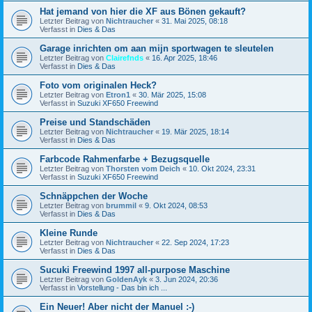
Hat jemand von hier die XF aus Bönen gekauft?
Letzter Beitrag von
Nichtraucher
«
31. Mai 2025, 08:18
Verfasst in
Dies & Das
Garage inrichten om aan mijn sportwagen te sleutelen
Letzter Beitrag von
Clairefnds
«
16. Apr 2025, 18:46
Verfasst in
Dies & Das
Foto vom originalen Heck?
Letzter Beitrag von
Etron1
«
30. Mär 2025, 15:08
Verfasst in
Suzuki XF650 Freewind
Preise und Standschäden
Letzter Beitrag von
Nichtraucher
«
19. Mär 2025, 18:14
Verfasst in
Dies & Das
Farbcode Rahmenfarbe + Bezugsquelle
Letzter Beitrag von
Thorsten vom Deich
«
10. Okt 2024, 23:31
Verfasst in
Suzuki XF650 Freewind
Schnäppchen der Woche
Letzter Beitrag von
brummil
«
9. Okt 2024, 08:53
Verfasst in
Dies & Das
Kleine Runde
Letzter Beitrag von
Nichtraucher
«
22. Sep 2024, 17:23
Verfasst in
Dies & Das
Sucuki Freewind 1997 all-purpose Maschine
Letzter Beitrag von
GoldenAyk
«
3. Jun 2024, 20:36
Verfasst in
Vorstellung - Das bin ich ...
Ein Neuer! Aber nicht der Manuel :-)