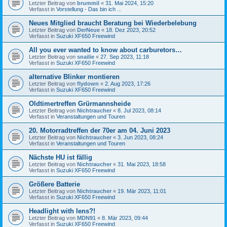
Letzter Beitrag von
brummil
«
31. Mai 2024, 15:20
Verfasst in
Vorstellung - Das bin ich ...
Neues Mitglied braucht Beratung bei Wiederbelebung
Letzter Beitrag von
DerNeue
«
18. Dez 2023, 20:52
Verfasst in
Suzuki XF650 Freewind
All you ever wanted to know about carburetors…
Letzter Beitrag von
snailie
«
27. Sep 2023, 11:18
Verfasst in
Suzuki XF650 Freewind
alternative Blinker montieren
Letzter Beitrag von
flydown
«
2. Aug 2023, 17:26
Verfasst in
Suzuki XF650 Freewind
Oldtimertreffen Grürmannsheide
Letzter Beitrag von
Nichtraucher
«
8. Jul 2023, 08:14
Verfasst in
Veranstaltungen und Touren
20. Motorradtreffen der 70er am 04. Juni 2023
Letzter Beitrag von
Nichtraucher
«
3. Jun 2023, 08:24
Verfasst in
Veranstaltungen und Touren
Nächste HU ist fällig
Letzter Beitrag von
Nichtraucher
«
31. Mai 2023, 18:58
Verfasst in
Suzuki XF650 Freewind
Größere Batterie
Letzter Beitrag von
Nichtraucher
«
19. Mär 2023, 11:01
Verfasst in
Suzuki XF650 Freewind
Headlight with lens?!
Letzter Beitrag von
MDN91
«
8. Mär 2023, 09:44
Verfasst in
Suzuki XF650 Freewind