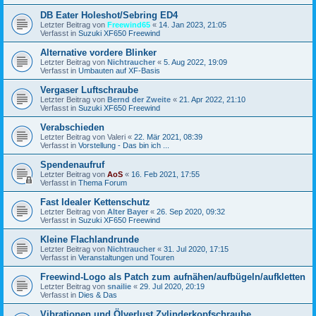
DB Eater Holeshot/Sebring ED4
Letzter Beitrag von
Freewind65
«
14. Jan 2023, 21:05
Verfasst in
Suzuki XF650 Freewind
Alternative vordere Blinker
Letzter Beitrag von
Nichtraucher
«
5. Aug 2022, 19:09
Verfasst in
Umbauten auf XF-Basis
Vergaser Luftschraube
Letzter Beitrag von
Bernd der Zweite
«
21. Apr 2022, 21:10
Verfasst in
Suzuki XF650 Freewind
Verabschieden
Letzter Beitrag von
Valeri
«
22. Mär 2021, 08:39
Verfasst in
Vorstellung - Das bin ich ...
Spendenaufruf
Letzter Beitrag von
AoS
«
16. Feb 2021, 17:55
Verfasst in
Thema Forum
Fast Idealer Kettenschutz
Letzter Beitrag von
Alter Bayer
«
26. Sep 2020, 09:32
Verfasst in
Suzuki XF650 Freewind
Kleine Flachlandrunde
Letzter Beitrag von
Nichtraucher
«
31. Jul 2020, 17:15
Verfasst in
Veranstaltungen und Touren
Freewind-Logo als Patch zum aufnähen/aufbügeln/aufkletten
Letzter Beitrag von
snailie
«
29. Jul 2020, 20:19
Verfasst in
Dies & Das
Vibrationen und Ölverlust Zylinderkopfschraube