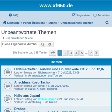
www.xf650.de
FAQ
Registrieren
Anmelden
S
Startseite
Foren-Übersicht
Suche
Unbeantwortete Themen
u
Unbeantwortete Themen
c
Zur erweiterten Suche
h
Suche
Erweiterte Suche
e
Seite
1
von
7
1
2
3
4
5
7
Nächst
Die Suche ergab 335 Treffer
…
Themen
Oldtimertreffen Iserlohn und Holzwickede 11/12. und 12,07.
Letzter Beitrag von
Nichtraucher
«
7. Jul 2026, 23:06
Verfasst in
Veranstaltungen und Touren
Anschluss Koso Tacho
Letzter Beitrag von
Ayyo
«
5. Jul 2026, 00:59
Verfasst in
Suzuki XF650 Freewind
Hallo aus Japan!
Letzter Beitrag von
Webike Japan
«
24. Jun 2026, 07:44
Verfasst in
Vorstellung - Das bin ich ...
Drohne