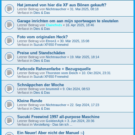
Hat jemand von hier die XF aus Bönen gekauft?
Letzter Beitrag von
Nichtraucher
«
31. Mai 2025, 08:18
Verfasst in
Dies & Das
Garage inrichten om aan mijn sportwagen te sleutelen
Letzter Beitrag von
Clairefnds
«
16. Apr 2025, 18:46
Verfasst in
Dies & Das
Foto vom originalen Heck?
Letzter Beitrag von
Etron1
«
30. Mär 2025, 15:08
Verfasst in
Suzuki XF650 Freewind
Preise und Standschäden
Letzter Beitrag von
Nichtraucher
«
19. Mär 2025, 18:14
Verfasst in
Dies & Das
Farbcode Rahmenfarbe + Bezugsquelle
Letzter Beitrag von
Thorsten vom Deich
«
10. Okt 2024, 23:31
Verfasst in
Suzuki XF650 Freewind
Schnäppchen der Woche
Letzter Beitrag von
brummil
«
9. Okt 2024, 08:53
Verfasst in
Dies & Das
Kleine Runde
Letzter Beitrag von
Nichtraucher
«
22. Sep 2024, 17:23
Verfasst in
Dies & Das
Sucuki Freewind 1997 all-purpose Maschine
Letzter Beitrag von
GoldenAyk
«
3. Jun 2024, 20:36
Verfasst in
Vorstellung - Das bin ich ...
Ein Neuer! Aber nicht der Manuel :-)