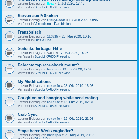
Letzter Beitrag von
Ibex
«
1. Jul 2020, 17:43
Verfasst in
Suzuki XF650 Freewind
Servus aus München
Letzter Beitrag von
RickyBooh
«
13. Jun 2020, 08:07
Verfasst in
Vorstellung - Das bin ich ...
Französisch
Letzter Beitrag von
110515
«
25. Mai 2020, 10:16
Verfasst in
Dies & Das
Seitenkofferträger Hilfe
Letzter Beitrag von
Valeri
«
17. Mai 2020, 15:25
Verfasst in
Suzuki XF650 Freewind
Relocate top rear-shock mount?
Letzter Beitrag von
londen
«
13. Jan 2020, 12:28
Verfasst in
Suzuki XF650 Freewind
My Modifications
Letzter Beitrag von
ronenfe
«
28. Okt 2019, 16:03
Verfasst in
Suzuki XF650 Freewind
Coughing and banging while accelerating
Letzter Beitrag von
ronenfe
«
13. Okt 2019, 02:37
Verfasst in
Suzuki XF650 Freewind
Carb Sync
Letzter Beitrag von
ronenfe
«
12. Okt 2019, 21:08
Verfasst in
Suzuki XF650 Freewind
Stapelbarer Werkzeugkoffer?
Letzter Beitrag von
kielerjan
«
29. Aug 2019, 20:53
Verfasst in
Dies & Das