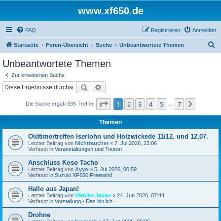
www.xf650.de
FAQ
Registrieren
Anmelden
S
Startseite
Foren-Übersicht
Suche
Unbeantwortete Themen
u
Unbeantwortete Themen
c
Zur erweiterten Suche
h
Suche
Erweiterte Suche
e
Seite
1
von
7
1
2
3
4
5
7
Nächst
Die Suche ergab 335 Treffer
…
Themen
Oldtimertreffen Iserlohn und Holzwickede 11/12. und 12,07.
Letzter Beitrag von
Nichtraucher
«
7. Jul 2026, 23:06
Verfasst in
Veranstaltungen und Touren
Anschluss Koso Tacho
Letzter Beitrag von
Ayyo
«
5. Jul 2026, 00:59
Verfasst in
Suzuki XF650 Freewind
Hallo aus Japan!
Letzter Beitrag von
Webike Japan
«
24. Jun 2026, 07:44
Verfasst in
Vorstellung - Das bin ich ...
Drohne