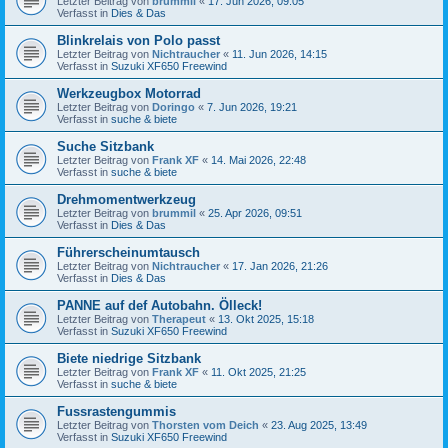
Letzter Beitrag von
brummil
«
17. Jun 2026, 09:05
Verfasst in
Dies & Das
Blinkrelais von Polo passt
Letzter Beitrag von
Nichtraucher
«
11. Jun 2026, 14:15
Verfasst in
Suzuki XF650 Freewind
Werkzeugbox Motorrad
Letzter Beitrag von
Doringo
«
7. Jun 2026, 19:21
Verfasst in
suche & biete
Suche Sitzbank
Letzter Beitrag von
Frank XF
«
14. Mai 2026, 22:48
Verfasst in
suche & biete
Drehmomentwerkzeug
Letzter Beitrag von
brummil
«
25. Apr 2026, 09:51
Verfasst in
Dies & Das
Führerscheinumtausch
Letzter Beitrag von
Nichtraucher
«
17. Jan 2026, 21:26
Verfasst in
Dies & Das
PANNE auf def Autobahn. Ölleck!
Letzter Beitrag von
Therapeut
«
13. Okt 2025, 15:18
Verfasst in
Suzuki XF650 Freewind
Biete niedrige Sitzbank
Letzter Beitrag von
Frank XF
«
11. Okt 2025, 21:25
Verfasst in
suche & biete
Fussrastengummis
Letzter Beitrag von
Thorsten vom Deich
«
23. Aug 2025, 13:49
Verfasst in
Suzuki XF650 Freewind