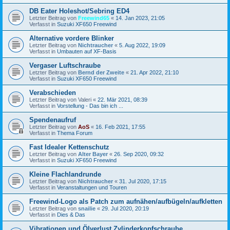
DB Eater Holeshot/Sebring ED4
Letzter Beitrag von
Freewind65
«
14. Jan 2023, 21:05
Verfasst in
Suzuki XF650 Freewind
Alternative vordere Blinker
Letzter Beitrag von
Nichtraucher
«
5. Aug 2022, 19:09
Verfasst in
Umbauten auf XF-Basis
Vergaser Luftschraube
Letzter Beitrag von
Bernd der Zweite
«
21. Apr 2022, 21:10
Verfasst in
Suzuki XF650 Freewind
Verabschieden
Letzter Beitrag von
Valeri
«
22. Mär 2021, 08:39
Verfasst in
Vorstellung - Das bin ich ...
Spendenaufruf
Letzter Beitrag von
AoS
«
16. Feb 2021, 17:55
Verfasst in
Thema Forum
Fast Idealer Kettenschutz
Letzter Beitrag von
Alter Bayer
«
26. Sep 2020, 09:32
Verfasst in
Suzuki XF650 Freewind
Kleine Flachlandrunde
Letzter Beitrag von
Nichtraucher
«
31. Jul 2020, 17:15
Verfasst in
Veranstaltungen und Touren
Freewind-Logo als Patch zum aufnähen/aufbügeln/aufkletten
Letzter Beitrag von
snailie
«
29. Jul 2020, 20:19
Verfasst in
Dies & Das
Vibrationen und Ölverlust Zylinderkopfschraube