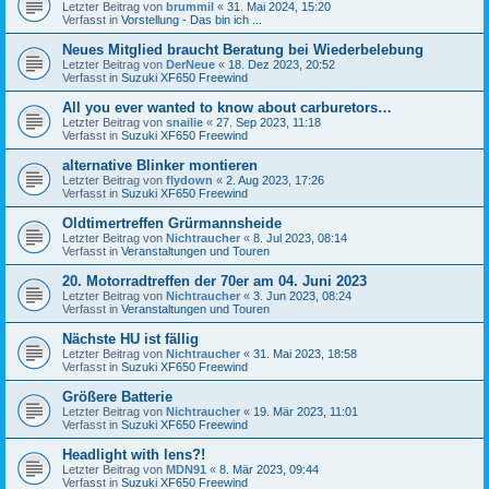
Letzter Beitrag von
brummil
«
31. Mai 2024, 15:20
Verfasst in
Vorstellung - Das bin ich ...
Neues Mitglied braucht Beratung bei Wiederbelebung
Letzter Beitrag von
DerNeue
«
18. Dez 2023, 20:52
Verfasst in
Suzuki XF650 Freewind
All you ever wanted to know about carburetors…
Letzter Beitrag von
snailie
«
27. Sep 2023, 11:18
Verfasst in
Suzuki XF650 Freewind
alternative Blinker montieren
Letzter Beitrag von
flydown
«
2. Aug 2023, 17:26
Verfasst in
Suzuki XF650 Freewind
Oldtimertreffen Grürmannsheide
Letzter Beitrag von
Nichtraucher
«
8. Jul 2023, 08:14
Verfasst in
Veranstaltungen und Touren
20. Motorradtreffen der 70er am 04. Juni 2023
Letzter Beitrag von
Nichtraucher
«
3. Jun 2023, 08:24
Verfasst in
Veranstaltungen und Touren
Nächste HU ist fällig
Letzter Beitrag von
Nichtraucher
«
31. Mai 2023, 18:58
Verfasst in
Suzuki XF650 Freewind
Größere Batterie
Letzter Beitrag von
Nichtraucher
«
19. Mär 2023, 11:01
Verfasst in
Suzuki XF650 Freewind
Headlight with lens?!
Letzter Beitrag von
MDN91
«
8. Mär 2023, 09:44
Verfasst in
Suzuki XF650 Freewind