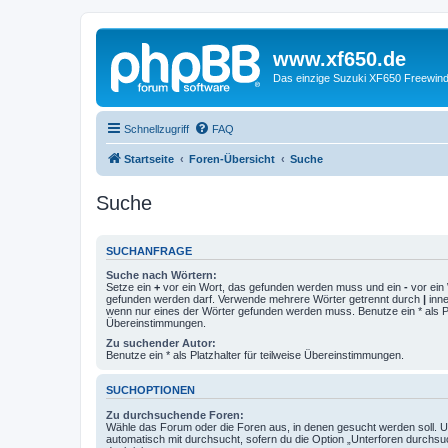
www.xf650.de
Das einzige Suzuki XF650 Freewin
Schnellzugriff
FAQ
Startseite
Foren-Übersicht
Suche
Suche
SUCHANFRAGE
Suche nach Wörtern:
Setze ein
+
vor ein Wort, das gefunden werden muss und ein
-
vor ein 
gefunden werden darf. Verwende mehrere Wörter getrennt durch
|
inne
wenn nur eines der Wörter gefunden werden muss. Benutze ein * als Pla
Übereinstimmungen.
Zu suchender Autor:
Benutze ein * als Platzhalter für teilweise Übereinstimmungen.
SUCHOPTIONEN
Zu durchsuchende Foren:
Wähle das Forum oder die Foren aus, in denen gesucht werden soll. 
automatisch mit durchsucht, sofern du die Option „Unterforen durchsu