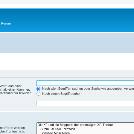
d Forum
Wort, das nicht
Nach allen Begriffen suchen oder Suche wie angegeben verwe
rhalb einer Klammer,
tzhalter für teilweise
Nach einem Begriff suchen
Unterforen werden
chen“ unten nicht