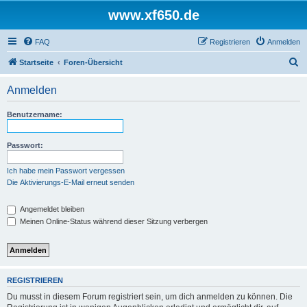
www.xf650.de
FAQ
Registrieren
Anmelden
S
Startseite
Foren-Übersicht
u
Anmelden
c
h
Benutzername:
e
Passwort:
Ich habe mein Passwort vergessen
Die Aktivierungs-E-Mail erneut senden
Angemeldet bleiben
Meinen Online-Status während dieser Sitzung verbergen
REGISTRIEREN
Du musst in diesem Forum registriert sein, um dich anmelden zu können. Die