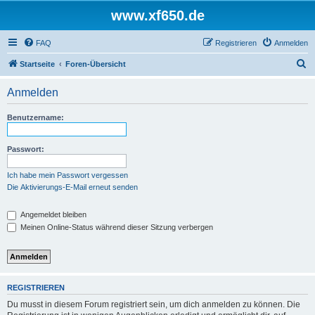
www.xf650.de
FAQ
Registrieren
Anmelden
S
Startseite
Foren-Übersicht
u
Anmelden
c
h
Benutzername:
e
Passwort:
Ich habe mein Passwort vergessen
Die Aktivierungs-E-Mail erneut senden
Angemeldet bleiben
Meinen Online-Status während dieser Sitzung verbergen
REGISTRIEREN
Du musst in diesem Forum registriert sein, um dich anmelden zu können. Die