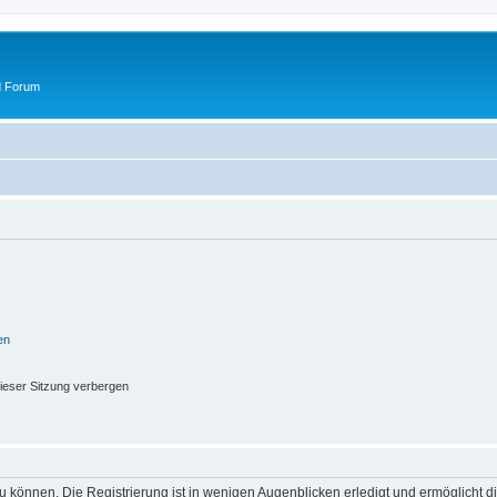
d Forum
en
ieser Sitzung verbergen
 können. Die Registrierung ist in wenigen Augenblicken erledigt und ermöglicht di