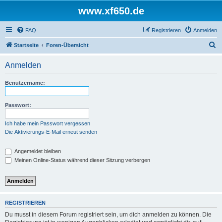
www.xf650.de
FAQ
Registrieren
Anmelden
S
Startseite
Foren-Übersicht
u
Anmelden
c
h
Benutzername:
e
Passwort:
Ich habe mein Passwort vergessen
Die Aktivierungs-E-Mail erneut senden
Angemeldet bleiben
Meinen Online-Status während dieser Sitzung verbergen
REGISTRIEREN
Du musst in diesem Forum registriert sein, um dich anmelden zu können. Die