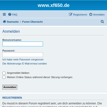
www.xf650.de
FAQ
Registrieren
Anmelden
S
Startseite
Foren-Übersicht
u
Anmelden
c
h
Benutzername:
e
Passwort:
Ich habe mein Passwort vergessen
Die Aktivierungs-E-Mail erneut senden
Angemeldet bleiben
Meinen Online-Status während dieser Sitzung verbergen
REGISTRIEREN
Du musst in diesem Forum registriert sein, um dich anmelden zu können. Die