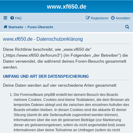
www.xf650.de
FAQ
Registrieren
Anmelden
S
Startseite
Foren-Übersicht
u
www.xf650.de - Datenschutzerklärung
c
h
Diese Richtlinie beschreibt, wie „www.xf650.de“
(„https://www.xf650.de/forum3“) (im Folgenden „der Betreiber“) die
e
Daten verwendet, die während deines Foren-Besuchs gesammelt
werden.
UMFANG UND ART DER DATENSPEICHERUNG
Deine Daten werden auf vier verschiedene Arten gesammelt:
Die Forensoftware phpBB erstellt bei deinem Besuch des Boards
mehrere Cookies. Cookies sind kleine Textdateien, die dein Browser als
temporäre Dateien ablegt und die zwischen den einzelnen Aufrufen des
Boards erhalten bleiben. In diesen Cookies sind die aktuelle ID deiner
Sitzung (damit dir alle Seitenaufrufe zugeordnet werden können),
Informationen über die von dir gelesenen Beiträge (zur Markierung
dieser als gelesen/ungelesen; sofern du nicht angemeldet bist) sowie
Informationen über deine Teilnahme an Umfragen (sofern du nicht