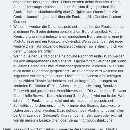
angemeldet bist) gespeichert. Ferner werden deine Benutzer-ID, ein
Authentifizierungsschlüssel und eine Session-ID gespeichert. Die
Cookies haben standardmäßig eine Gültigkeit von einem Jahr. Alle
Cookies kannst du jederzeit über die Funktion „Alle Cookies löschen“
löschen.
Weiterhin werden die Daten gespeichert, die du bei der Registrierung,
in deinem Profil oder deinem persönlichem Bereich angibst. Für die
Registrierung sind mindestens ein eindeutiger Benutzername, eine E-
Mail-Adresse und ein Passwort notwendig. Wenn durch den Betreiber
weitere Daten als notwendig festgelegt wurden, so ist dies für dich vor
deren Eingabe ersichtlich.
Wenn du einen Beitrag oder eine private Nachricht erstellst, so werden
die dort eingegebenen Daten ebenfalls gespeichert. Gleiches gilt, wenn
du einen Beitrag als Entwurf zwischenspeicherst. In diesen Fällen wird
auch deine IP-Adresse gespeichert. Die IP-Adresse wird weiterhin bei
folgenden Aktionen gespeichert: Löschen und Ändern von Beiträgen
(dazu zählen Private Nachrichten und Umfragen), Änderungen an
zentralen Profildaten (E-Mail-Adresse, Kontoaktivierung, Benutzer-
Passwort) und gescheiterte Anmeldeversuche. Die von deinem Browser
übermittelte Browser-Kennzeichnung (User Agent) wird nur in der „Wer
ist online?“-Funktion angezeigt und nicht dauerhaft gespeichert.
Schließlich erfordern einzelne Funktionen des Boards, dass weitere
Daten gespeichert werden. Dazu gehören dein Abstimmungsverhalten
bei Umfragen, der Gelesen-Status von deinen Beiträgen oder explizit
von dir gesetzte Lesezeichen oder Benachrichtigungsfunktionen.
Dein Passwort wird mit einer Einwege-Verschlüsselung (Hash)