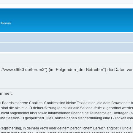
d Forum
tps://www.xf650.de/forum3“) (im Folgenden „der Betreiber“) die Daten 
ammelt:
s Boards mehrere Cookies. Cookies sind kleine Textdateien, die dein Browser als
 sind die aktuelle ID deiner Sitzung (damit dir alle Seitenaufrufe zugeordnet werd
u nicht angemeldet bist) sowie Informationen über deine Teilnahme an Umfragen (s
eine Session-ID gespeichert. Die Cookies haben standardmäßig eine Gültigkeit von 
Registrierung, in deinem Profil oder deinem persönlichem Bereich angibst. Für di