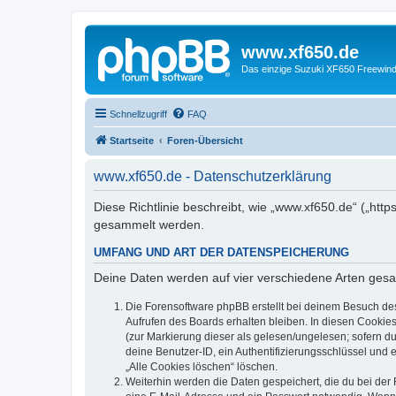
www.xf650.de
Das einzige Suzuki XF650 Freewin
Schnellzugriff
FAQ
Startseite
Foren-Übersicht
www.xf650.de - Datenschutzerklärung
Diese Richtlinie beschreibt, wie „www.xf650.de“ („ht
gesammelt werden.
UMFANG UND ART DER DATENSPEICHERUNG
Deine Daten werden auf vier verschiedene Arten ges
Die Forensoftware phpBB erstellt bei deinem Besuch de
Aufrufen des Boards erhalten bleiben. In diesen Cookies
(zur Markierung dieser als gelesen/ungelesen; sofern d
deine Benutzer-ID, ein Authentifizierungsschlüssel und 
„Alle Cookies löschen“ löschen.
Weiterhin werden die Daten gespeichert, die du bei der 