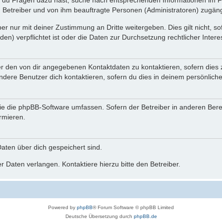
n du Fragen dazu hast, suche nach entsprechenden Informationen im Fo
n Betreiber und von ihm beauftragte Personen (Administratoren) zugäng
r nur mit deiner Zustimmung an Dritte weitergeben. Dies gilt nicht, s
n) verpflichtet ist oder die Daten zur Durchsetzung rechtlicher Interes
er den von dir angegebenen Kontaktdaten zu kontaktieren, sofern dies 
andere Benutzer dich kontaktieren, sofern du dies in deinem persönliche
, die die phpBB-Software umfassen. Sofern der Betreiber in anderen Be
ormieren.
 Daten über dich gespeichert sind.
 Daten verlangen. Kontaktiere hierzu bitte den Betreiber.
Powered by
phpBB
® Forum Software © phpBB Limited
Deutsche Übersetzung durch
phpBB.de