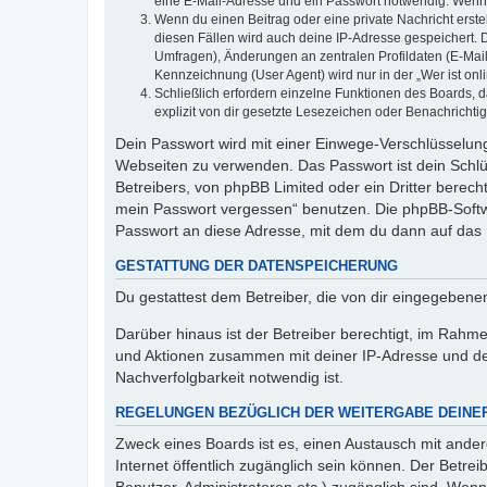
eine E-Mail-Adresse und ein Passwort notwendig. Wenn du
Wenn du einen Beitrag oder eine private Nachricht erste
diesen Fällen wird auch deine IP-Adresse gespeichert. 
Umfragen), Änderungen an zentralen Profildaten (E-Mai
Kennzeichnung (User Agent) wird nur in der „Wer ist onl
Schließlich erfordern einzelne Funktionen des Boards,
explizit von dir gesetzte Lesezeichen oder Benachrichti
Dein Passwort wird mit einer Einwege-Verschlüsselung 
Webseiten zu verwenden. Das Passwort ist dein Schlü
Betreibers, von phpBB Limited oder ein Dritter berec
mein Passwort vergessen“ benutzen. Die phpBB-Softw
Passwort an diese Adresse, mit dem du dann auf das 
GESTATTUNG DER DATENSPEICHERUNG
Du gestattest dem Betreiber, die von dir eingegeben
Darüber hinaus ist der Betreiber berechtigt, im Rahm
und Aktionen zusammen mit deiner IP-Adresse und de
Nachverfolgbarkeit notwendig ist.
REGELUNGEN BEZÜGLICH DER WEITERGABE DEINE
Zweck eines Boards ist es, einen Austausch mit andere
Internet öffentlich zugänglich sein können. Der Betrei