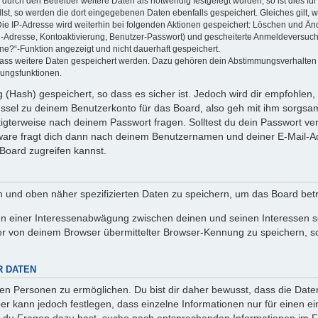
rch den Betreiber weitere Daten als notwendig festgelegt wurden, so ist dies für 
llst, so werden die dort eingegebenen Daten ebenfalls gespeichert. Gleiches gilt, 
Die IP-Adresse wird weiterhin bei folgenden Aktionen gespeichert: Löschen und Än
l-Adresse, Kontoaktivierung, Benutzer-Passwort) und gescheiterte Anmeldeversuch
ine?“-Funktion angezeigt und nicht dauerhaft gespeichert.
 dass weitere Daten gespeichert werden. Dazu gehören dein Abstimmungsverhalten
gungsfunktionen.
(Hash) gespeichert, so dass es sicher ist. Jedoch wird dir empfohlen, 
ssel zu deinem Benutzerkonto für das Board, also geh mit ihm sorgsam
htigterweise nach deinem Passwort fragen. Solltest du dein Passwort v
are fragt dich dann nach deinem Benutzernamen und deiner E-Mail-Ad
Board zugreifen kannst.
en und oben näher spezifizierten Daten zu speichern, um das Board bet
en einer Interessenabwägung zwischen deinen und seinen Interessen sow
r von deinem Browser übermittelter Browser-Kennung zu speichern, so
R DATEN
n Personen zu ermöglichen. Du bist dir daher bewusst, dass die Daten d
ber kann jedoch festlegen, dass einzelne Informationen nur für einen ei