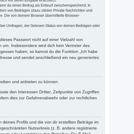
dich vor deren Eingabe ersichtlich.
wenn du einen Beitrag als Entwurf zwischenspeicherst. In
dern von Beiträgen (dazu zählen Private Nachrichten und
e. Die von deinem Browser übermittelte Browser-
 bei Umfragen, der Gelesen-Status von deinen Beiträgen oder
dieses Passwort nicht auf einer Vielzahl von
 um. Insbesondere wird dich kein Vertreter des
ergessen haben, so kannst du die Funktion „Ich habe
resse und sendet anschließend ein neu generiertes
reiben und anbieten zu können.
ie den Interessen Dritter, Zeitpunkte von Zugriffen
fern dies zur Gefahrenabwehr oder zur rechtlichen
eines Profils und die von dir erstellten Beiträge im
ngeschränkten Nutzerkreis (z. B. andere registrierte