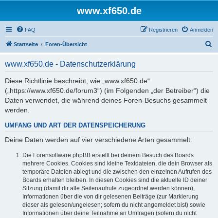
www.xf650.de
FAQ
Registrieren
Anmelden
S
Startseite
Foren-Übersicht
u
www.xf650.de - Datenschutzerklärung
c
h
Diese Richtlinie beschreibt, wie „www.xf650.de“
(„https://www.xf650.de/forum3“) (im Folgenden „der Betreiber“) die
e
Daten verwendet, die während deines Foren-Besuchs gesammelt
werden.
UMFANG UND ART DER DATENSPEICHERUNG
Deine Daten werden auf vier verschiedene Arten gesammelt:
Die Forensoftware phpBB erstellt bei deinem Besuch des Boards
mehrere Cookies. Cookies sind kleine Textdateien, die dein Browser als
temporäre Dateien ablegt und die zwischen den einzelnen Aufrufen des
Boards erhalten bleiben. In diesen Cookies sind die aktuelle ID deiner
Sitzung (damit dir alle Seitenaufrufe zugeordnet werden können),
Informationen über die von dir gelesenen Beiträge (zur Markierung
dieser als gelesen/ungelesen; sofern du nicht angemeldet bist) sowie
Informationen über deine Teilnahme an Umfragen (sofern du nicht