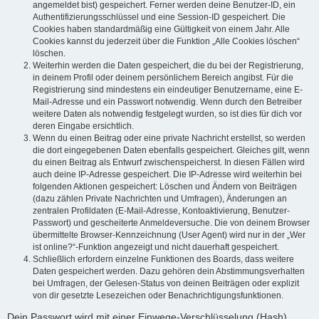
angemeldet bist) gespeichert. Ferner werden deine Benutzer-ID, ein
Authentifizierungsschlüssel und eine Session-ID gespeichert. Die
Cookies haben standardmäßig eine Gültigkeit von einem Jahr. Alle
Cookies kannst du jederzeit über die Funktion „Alle Cookies löschen“
löschen.
Weiterhin werden die Daten gespeichert, die du bei der Registrierung,
in deinem Profil oder deinem persönlichem Bereich angibst. Für die
Registrierung sind mindestens ein eindeutiger Benutzername, eine E-
Mail-Adresse und ein Passwort notwendig. Wenn durch den Betreiber
weitere Daten als notwendig festgelegt wurden, so ist dies für dich vor
deren Eingabe ersichtlich.
Wenn du einen Beitrag oder eine private Nachricht erstellst, so werden
die dort eingegebenen Daten ebenfalls gespeichert. Gleiches gilt, wenn
du einen Beitrag als Entwurf zwischenspeicherst. In diesen Fällen wird
auch deine IP-Adresse gespeichert. Die IP-Adresse wird weiterhin bei
folgenden Aktionen gespeichert: Löschen und Ändern von Beiträgen
(dazu zählen Private Nachrichten und Umfragen), Änderungen an
zentralen Profildaten (E-Mail-Adresse, Kontoaktivierung, Benutzer-
Passwort) und gescheiterte Anmeldeversuche. Die von deinem Browser
übermittelte Browser-Kennzeichnung (User Agent) wird nur in der „Wer
ist online?“-Funktion angezeigt und nicht dauerhaft gespeichert.
Schließlich erfordern einzelne Funktionen des Boards, dass weitere
Daten gespeichert werden. Dazu gehören dein Abstimmungsverhalten
bei Umfragen, der Gelesen-Status von deinen Beiträgen oder explizit
von dir gesetzte Lesezeichen oder Benachrichtigungsfunktionen.
Dein Passwort wird mit einer Einwege-Verschlüsselung (Hash)