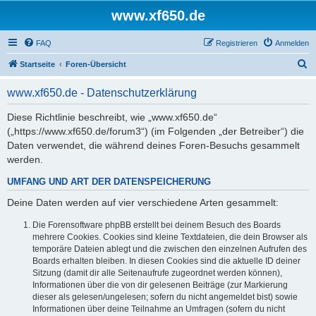
www.xf650.de
FAQ
Registrieren
Anmelden
S
Startseite
Foren-Übersicht
u
www.xf650.de - Datenschutzerklärung
c
h
Diese Richtlinie beschreibt, wie „www.xf650.de“
(„https://www.xf650.de/forum3“) (im Folgenden „der Betreiber“) die
e
Daten verwendet, die während deines Foren-Besuchs gesammelt
werden.
UMFANG UND ART DER DATENSPEICHERUNG
Deine Daten werden auf vier verschiedene Arten gesammelt:
Die Forensoftware phpBB erstellt bei deinem Besuch des Boards
mehrere Cookies. Cookies sind kleine Textdateien, die dein Browser als
temporäre Dateien ablegt und die zwischen den einzelnen Aufrufen des
Boards erhalten bleiben. In diesen Cookies sind die aktuelle ID deiner
Sitzung (damit dir alle Seitenaufrufe zugeordnet werden können),
Informationen über die von dir gelesenen Beiträge (zur Markierung
dieser als gelesen/ungelesen; sofern du nicht angemeldet bist) sowie
Informationen über deine Teilnahme an Umfragen (sofern du nicht