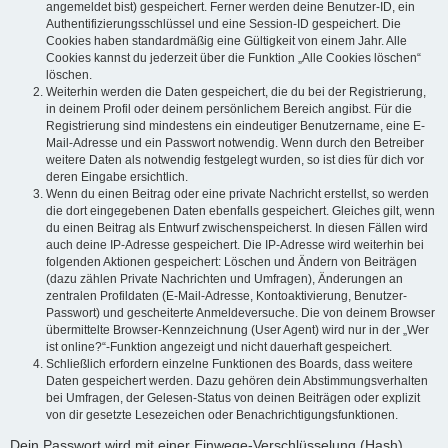
angemeldet bist) gespeichert. Ferner werden deine Benutzer-ID, ein
Authentifizierungsschlüssel und eine Session-ID gespeichert. Die
Cookies haben standardmäßig eine Gültigkeit von einem Jahr. Alle
Cookies kannst du jederzeit über die Funktion „Alle Cookies löschen“
löschen.
Weiterhin werden die Daten gespeichert, die du bei der Registrierung,
in deinem Profil oder deinem persönlichem Bereich angibst. Für die
Registrierung sind mindestens ein eindeutiger Benutzername, eine E-
Mail-Adresse und ein Passwort notwendig. Wenn durch den Betreiber
weitere Daten als notwendig festgelegt wurden, so ist dies für dich vor
deren Eingabe ersichtlich.
Wenn du einen Beitrag oder eine private Nachricht erstellst, so werden
die dort eingegebenen Daten ebenfalls gespeichert. Gleiches gilt, wenn
du einen Beitrag als Entwurf zwischenspeicherst. In diesen Fällen wird
auch deine IP-Adresse gespeichert. Die IP-Adresse wird weiterhin bei
folgenden Aktionen gespeichert: Löschen und Ändern von Beiträgen
(dazu zählen Private Nachrichten und Umfragen), Änderungen an
zentralen Profildaten (E-Mail-Adresse, Kontoaktivierung, Benutzer-
Passwort) und gescheiterte Anmeldeversuche. Die von deinem Browser
übermittelte Browser-Kennzeichnung (User Agent) wird nur in der „Wer
ist online?“-Funktion angezeigt und nicht dauerhaft gespeichert.
Schließlich erfordern einzelne Funktionen des Boards, dass weitere
Daten gespeichert werden. Dazu gehören dein Abstimmungsverhalten
bei Umfragen, der Gelesen-Status von deinen Beiträgen oder explizit
von dir gesetzte Lesezeichen oder Benachrichtigungsfunktionen.
Dein Passwort wird mit einer Einwege-Verschlüsselung (Hash)