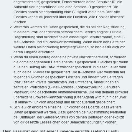
angemeldet bist) gespeichert. Ferner werden deine Benutzer-ID, ein
Authentifizierungsschlüssel und eine Session-ID gespeichert. Die
Cookies haben standardmäßig eine Gültigkeit von einem Jahr. Alle
Cookies kannst du jederzeit über die Funktion „Alle Cookies löschen“
löschen.
Weiterhin werden die Daten gespeichert, die du bei der Registrierung,
in deinem Profil oder deinem persönlichem Bereich angibst. Für die
Registrierung sind mindestens ein eindeutiger Benutzername, eine E-
Mail-Adresse und ein Passwort notwendig. Wenn durch den Betreiber
weitere Daten als notwendig festgelegt wurden, so ist dies für dich vor
deren Eingabe ersichtlich.
Wenn du einen Beitrag oder eine private Nachricht erstellst, so werden
die dort eingegebenen Daten ebenfalls gespeichert. Gleiches gilt, wenn
du einen Beitrag als Entwurf zwischenspeicherst. In diesen Fällen wird
auch deine IP-Adresse gespeichert. Die IP-Adresse wird weiterhin bei
folgenden Aktionen gespeichert: Löschen und Ändern von Beiträgen
(dazu zählen Private Nachrichten und Umfragen), Änderungen an
zentralen Profildaten (E-Mail-Adresse, Kontoaktivierung, Benutzer-
Passwort) und gescheiterte Anmeldeversuche. Die von deinem Browser
übermittelte Browser-Kennzeichnung (User Agent) wird nur in der „Wer
ist online?“-Funktion angezeigt und nicht dauerhaft gespeichert.
Schließlich erfordern einzelne Funktionen des Boards, dass weitere
Daten gespeichert werden. Dazu gehören dein Abstimmungsverhalten
bei Umfragen, der Gelesen-Status von deinen Beiträgen oder explizit
von dir gesetzte Lesezeichen oder Benachrichtigungsfunktionen.
Dein Passwort wird mit einer Einwege-Verschlüsselung (Hash)