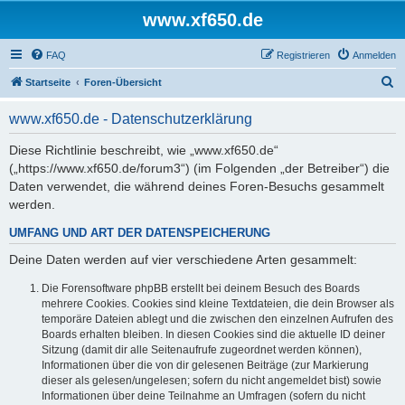
www.xf650.de
FAQ
Registrieren
Anmelden
S
Startseite
Foren-Übersicht
u
www.xf650.de - Datenschutzerklärung
c
h
Diese Richtlinie beschreibt, wie „www.xf650.de“
(„https://www.xf650.de/forum3“) (im Folgenden „der Betreiber“) die
e
Daten verwendet, die während deines Foren-Besuchs gesammelt
werden.
UMFANG UND ART DER DATENSPEICHERUNG
Deine Daten werden auf vier verschiedene Arten gesammelt:
Die Forensoftware phpBB erstellt bei deinem Besuch des Boards
mehrere Cookies. Cookies sind kleine Textdateien, die dein Browser als
temporäre Dateien ablegt und die zwischen den einzelnen Aufrufen des
Boards erhalten bleiben. In diesen Cookies sind die aktuelle ID deiner
Sitzung (damit dir alle Seitenaufrufe zugeordnet werden können),
Informationen über die von dir gelesenen Beiträge (zur Markierung
dieser als gelesen/ungelesen; sofern du nicht angemeldet bist) sowie
Informationen über deine Teilnahme an Umfragen (sofern du nicht