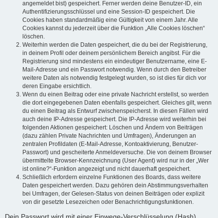
angemeldet bist) gespeichert. Ferner werden deine Benutzer-ID, ein
Authentifizierungsschlüssel und eine Session-ID gespeichert. Die
Cookies haben standardmäßig eine Gültigkeit von einem Jahr. Alle
Cookies kannst du jederzeit über die Funktion „Alle Cookies löschen“
löschen.
Weiterhin werden die Daten gespeichert, die du bei der Registrierung,
in deinem Profil oder deinem persönlichem Bereich angibst. Für die
Registrierung sind mindestens ein eindeutiger Benutzername, eine E-
Mail-Adresse und ein Passwort notwendig. Wenn durch den Betreiber
weitere Daten als notwendig festgelegt wurden, so ist dies für dich vor
deren Eingabe ersichtlich.
Wenn du einen Beitrag oder eine private Nachricht erstellst, so werden
die dort eingegebenen Daten ebenfalls gespeichert. Gleiches gilt, wenn
du einen Beitrag als Entwurf zwischenspeicherst. In diesen Fällen wird
auch deine IP-Adresse gespeichert. Die IP-Adresse wird weiterhin bei
folgenden Aktionen gespeichert: Löschen und Ändern von Beiträgen
(dazu zählen Private Nachrichten und Umfragen), Änderungen an
zentralen Profildaten (E-Mail-Adresse, Kontoaktivierung, Benutzer-
Passwort) und gescheiterte Anmeldeversuche. Die von deinem Browser
übermittelte Browser-Kennzeichnung (User Agent) wird nur in der „Wer
ist online?“-Funktion angezeigt und nicht dauerhaft gespeichert.
Schließlich erfordern einzelne Funktionen des Boards, dass weitere
Daten gespeichert werden. Dazu gehören dein Abstimmungsverhalten
bei Umfragen, der Gelesen-Status von deinen Beiträgen oder explizit
von dir gesetzte Lesezeichen oder Benachrichtigungsfunktionen.
Dein Passwort wird mit einer Einwege-Verschlüsselung (Hash)