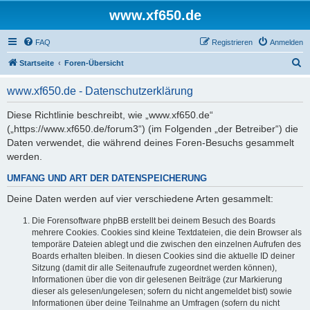
www.xf650.de
FAQ
Registrieren
Anmelden
S
Startseite
Foren-Übersicht
u
www.xf650.de - Datenschutzerklärung
c
h
Diese Richtlinie beschreibt, wie „www.xf650.de“
(„https://www.xf650.de/forum3“) (im Folgenden „der Betreiber“) die
e
Daten verwendet, die während deines Foren-Besuchs gesammelt
werden.
UMFANG UND ART DER DATENSPEICHERUNG
Deine Daten werden auf vier verschiedene Arten gesammelt:
Die Forensoftware phpBB erstellt bei deinem Besuch des Boards
mehrere Cookies. Cookies sind kleine Textdateien, die dein Browser als
temporäre Dateien ablegt und die zwischen den einzelnen Aufrufen des
Boards erhalten bleiben. In diesen Cookies sind die aktuelle ID deiner
Sitzung (damit dir alle Seitenaufrufe zugeordnet werden können),
Informationen über die von dir gelesenen Beiträge (zur Markierung
dieser als gelesen/ungelesen; sofern du nicht angemeldet bist) sowie
Informationen über deine Teilnahme an Umfragen (sofern du nicht