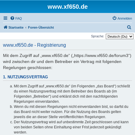
www.xf650.de
FAQ
Anmelden
S
Startseite
Foren-Übersicht
u
Sprache:
c
www.xf650.de - Registrierung
h
Mit dem Zugriff auf „www.xf650.de“ („https://www.xf650.de/forum3“)
e
wird zwischen dir und dem Betreiber ein Vertrag mit folgenden
Regelungen geschlossen:
1. NUTZUNGSVERTRAG
Mit dem Zugriff auf „www.xf650.de“ (im Folgenden „das Board“) schließt
du einen Nutzungsvertrag mit dem Betreiber des Boards ab (im
Folgenden „Betreiber“) und erklärst dich mit den nachfolgenden
Regelungen einverstanden.
Wenn du mit diesen Regelungen nicht einverstanden bist, so darfst du
das Board nicht weiter nutzen. Für die Nutzung des Boards gelten
jeweils die an dieser Stelle veröffentlichten Regelungen.
Der Nutzungsvertrag wird auf unbestimmte Zeit geschlossen und kann
von beiden Seiten ohne Einhaltung einer Frist jederzeit gekündigt
werden.