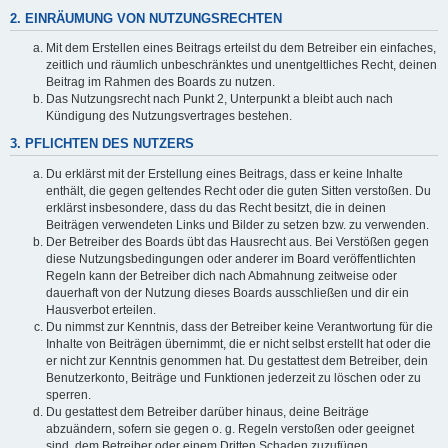
2. EINRÄUMUNG VON NUTZUNGSRECHTEN
Mit dem Erstellen eines Beitrags erteilst du dem Betreiber ein einfaches,
zeitlich und räumlich unbeschränktes und unentgeltliches Recht, deinen
Beitrag im Rahmen des Boards zu nutzen.
Das Nutzungsrecht nach Punkt 2, Unterpunkt a bleibt auch nach
Kündigung des Nutzungsvertrages bestehen.
3. PFLICHTEN DES NUTZERS
Du erklärst mit der Erstellung eines Beitrags, dass er keine Inhalte
enthält, die gegen geltendes Recht oder die guten Sitten verstoßen. Du
erklärst insbesondere, dass du das Recht besitzt, die in deinen
Beiträgen verwendeten Links und Bilder zu setzen bzw. zu verwenden.
Der Betreiber des Boards übt das Hausrecht aus. Bei Verstößen gegen
diese Nutzungsbedingungen oder anderer im Board veröffentlichten
Regeln kann der Betreiber dich nach Abmahnung zeitweise oder
dauerhaft von der Nutzung dieses Boards ausschließen und dir ein
Hausverbot erteilen.
Du nimmst zur Kenntnis, dass der Betreiber keine Verantwortung für die
Inhalte von Beiträgen übernimmt, die er nicht selbst erstellt hat oder die
er nicht zur Kenntnis genommen hat. Du gestattest dem Betreiber, dein
Benutzerkonto, Beiträge und Funktionen jederzeit zu löschen oder zu
sperren.
Du gestattest dem Betreiber darüber hinaus, deine Beiträge
abzuändern, sofern sie gegen o. g. Regeln verstoßen oder geeignet
sind, dem Betreiber oder einem Dritten Schaden zuzufügen.