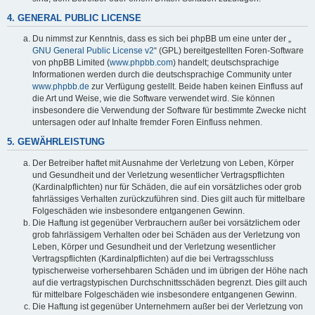
4. GENERAL PUBLIC LICENSE
Du nimmst zur Kenntnis, dass es sich bei phpBB um eine unter der „
GNU General Public License v2
“ (GPL) bereitgestellten Foren-Software
von phpBB Limited (
www.phpbb.com
) handelt; deutschsprachige
Informationen werden durch die deutschsprachige Community unter
www.phpbb.de
zur Verfügung gestellt. Beide haben keinen Einfluss auf
die Art und Weise, wie die Software verwendet wird. Sie können
insbesondere die Verwendung der Software für bestimmte Zwecke nicht
untersagen oder auf Inhalte fremder Foren Einfluss nehmen.
5. GEWÄHRLEISTUNG
Der Betreiber haftet mit Ausnahme der Verletzung von Leben, Körper
und Gesundheit und der Verletzung wesentlicher Vertragspflichten
(Kardinalpflichten) nur für Schäden, die auf ein vorsätzliches oder grob
fahrlässiges Verhalten zurückzuführen sind. Dies gilt auch für mittelbare
Folgeschäden wie insbesondere entgangenen Gewinn.
Die Haftung ist gegenüber Verbrauchern außer bei vorsätzlichem oder
grob fahrlässigem Verhalten oder bei Schäden aus der Verletzung von
Leben, Körper und Gesundheit und der Verletzung wesentlicher
Vertragspflichten (Kardinalpflichten) auf die bei Vertragsschluss
typischerweise vorhersehbaren Schäden und im übrigen der Höhe nach
auf die vertragstypischen Durchschnittsschäden begrenzt. Dies gilt auch
für mittelbare Folgeschäden wie insbesondere entgangenen Gewinn.
Die Haftung ist gegenüber Unternehmern außer bei der Verletzung von