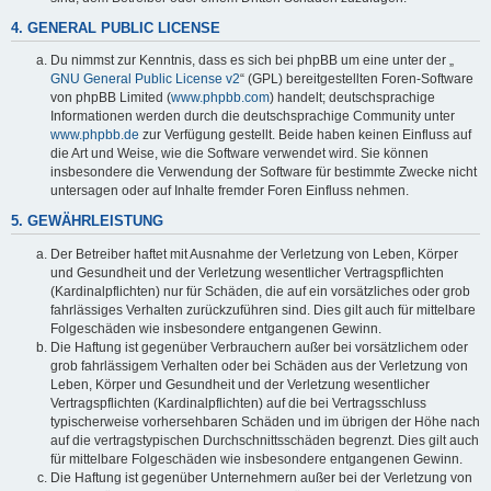
4. GENERAL PUBLIC LICENSE
Du nimmst zur Kenntnis, dass es sich bei phpBB um eine unter der „
GNU General Public License v2
“ (GPL) bereitgestellten Foren-Software
von phpBB Limited (
www.phpbb.com
) handelt; deutschsprachige
Informationen werden durch die deutschsprachige Community unter
www.phpbb.de
zur Verfügung gestellt. Beide haben keinen Einfluss auf
die Art und Weise, wie die Software verwendet wird. Sie können
insbesondere die Verwendung der Software für bestimmte Zwecke nicht
untersagen oder auf Inhalte fremder Foren Einfluss nehmen.
5. GEWÄHRLEISTUNG
Der Betreiber haftet mit Ausnahme der Verletzung von Leben, Körper
und Gesundheit und der Verletzung wesentlicher Vertragspflichten
(Kardinalpflichten) nur für Schäden, die auf ein vorsätzliches oder grob
fahrlässiges Verhalten zurückzuführen sind. Dies gilt auch für mittelbare
Folgeschäden wie insbesondere entgangenen Gewinn.
Die Haftung ist gegenüber Verbrauchern außer bei vorsätzlichem oder
grob fahrlässigem Verhalten oder bei Schäden aus der Verletzung von
Leben, Körper und Gesundheit und der Verletzung wesentlicher
Vertragspflichten (Kardinalpflichten) auf die bei Vertragsschluss
typischerweise vorhersehbaren Schäden und im übrigen der Höhe nach
auf die vertragstypischen Durchschnittsschäden begrenzt. Dies gilt auch
für mittelbare Folgeschäden wie insbesondere entgangenen Gewinn.
Die Haftung ist gegenüber Unternehmern außer bei der Verletzung von