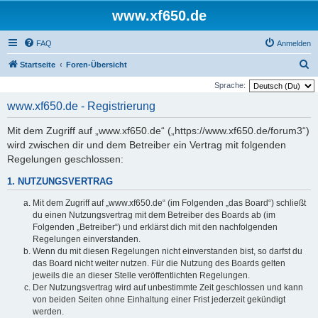
www.xf650.de
FAQ
Anmelden
S
Startseite
Foren-Übersicht
u
Sprache:
c
www.xf650.de - Registrierung
h
Mit dem Zugriff auf „www.xf650.de“ („https://www.xf650.de/forum3“)
e
wird zwischen dir und dem Betreiber ein Vertrag mit folgenden
Regelungen geschlossen:
1. NUTZUNGSVERTRAG
Mit dem Zugriff auf „www.xf650.de“ (im Folgenden „das Board“) schließt
du einen Nutzungsvertrag mit dem Betreiber des Boards ab (im
Folgenden „Betreiber“) und erklärst dich mit den nachfolgenden
Regelungen einverstanden.
Wenn du mit diesen Regelungen nicht einverstanden bist, so darfst du
das Board nicht weiter nutzen. Für die Nutzung des Boards gelten
jeweils die an dieser Stelle veröffentlichten Regelungen.
Der Nutzungsvertrag wird auf unbestimmte Zeit geschlossen und kann
von beiden Seiten ohne Einhaltung einer Frist jederzeit gekündigt
werden.