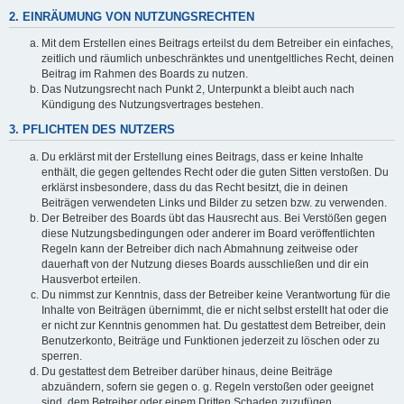
2. EINRÄUMUNG VON NUTZUNGSRECHTEN
Mit dem Erstellen eines Beitrags erteilst du dem Betreiber ein einfaches,
zeitlich und räumlich unbeschränktes und unentgeltliches Recht, deinen
Beitrag im Rahmen des Boards zu nutzen.
Das Nutzungsrecht nach Punkt 2, Unterpunkt a bleibt auch nach
Kündigung des Nutzungsvertrages bestehen.
3. PFLICHTEN DES NUTZERS
Du erklärst mit der Erstellung eines Beitrags, dass er keine Inhalte
enthält, die gegen geltendes Recht oder die guten Sitten verstoßen. Du
erklärst insbesondere, dass du das Recht besitzt, die in deinen
Beiträgen verwendeten Links und Bilder zu setzen bzw. zu verwenden.
Der Betreiber des Boards übt das Hausrecht aus. Bei Verstößen gegen
diese Nutzungsbedingungen oder anderer im Board veröffentlichten
Regeln kann der Betreiber dich nach Abmahnung zeitweise oder
dauerhaft von der Nutzung dieses Boards ausschließen und dir ein
Hausverbot erteilen.
Du nimmst zur Kenntnis, dass der Betreiber keine Verantwortung für die
Inhalte von Beiträgen übernimmt, die er nicht selbst erstellt hat oder die
er nicht zur Kenntnis genommen hat. Du gestattest dem Betreiber, dein
Benutzerkonto, Beiträge und Funktionen jederzeit zu löschen oder zu
sperren.
Du gestattest dem Betreiber darüber hinaus, deine Beiträge
abzuändern, sofern sie gegen o. g. Regeln verstoßen oder geeignet
sind, dem Betreiber oder einem Dritten Schaden zuzufügen.