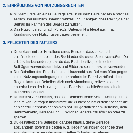
2. EINRÄUMUNG VON NUTZUNGSRECHTEN
Mit dem Erstellen eines Beitrags erteilst du dem Betreiber ein einfaches,
zeitlich und räumlich unbeschränktes und unentgeltliches Recht, deinen
Beitrag im Rahmen des Boards zu nutzen.
Das Nutzungsrecht nach Punkt 2, Unterpunkt a bleibt auch nach
Kündigung des Nutzungsvertrages bestehen.
3. PFLICHTEN DES NUTZERS
Du erklärst mit der Erstellung eines Beitrags, dass er keine Inhalte
enthält, die gegen geltendes Recht oder die guten Sitten verstoßen. Du
erklärst insbesondere, dass du das Recht besitzt, die in deinen
Beiträgen verwendeten Links und Bilder zu setzen bzw. zu verwenden.
Der Betreiber des Boards übt das Hausrecht aus. Bei Verstößen gegen
diese Nutzungsbedingungen oder anderer im Board veröffentlichten
Regeln kann der Betreiber dich nach Abmahnung zeitweise oder
dauerhaft von der Nutzung dieses Boards ausschließen und dir ein
Hausverbot erteilen.
Du nimmst zur Kenntnis, dass der Betreiber keine Verantwortung für die
Inhalte von Beiträgen übernimmt, die er nicht selbst erstellt hat oder die
er nicht zur Kenntnis genommen hat. Du gestattest dem Betreiber, dein
Benutzerkonto, Beiträge und Funktionen jederzeit zu löschen oder zu
sperren.
Du gestattest dem Betreiber darüber hinaus, deine Beiträge
abzuändern, sofern sie gegen o. g. Regeln verstoßen oder geeignet
sind, dem Betreiber oder einem Dritten Schaden zuzufügen.