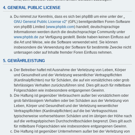
4. GENERAL PUBLIC LICENSE
Du nimmst zur Kenntnis, dass es sich bei phpBB um eine unter der „
GNU General Public License v2
“ (GPL) bereitgestellten Foren-Software
von phpBB Limited (
www.phpbb.com
) handelt; deutschsprachige
Informationen werden durch die deutschsprachige Community unter
www.phpbb.de
zur Verfügung gestellt. Beide haben keinen Einfluss auf
die Art und Weise, wie die Software verwendet wird. Sie können
insbesondere die Verwendung der Software für bestimmte Zwecke nicht
untersagen oder auf Inhalte fremder Foren Einfluss nehmen.
5. GEWÄHRLEISTUNG
Der Betreiber haftet mit Ausnahme der Verletzung von Leben, Körper
und Gesundheit und der Verletzung wesentlicher Vertragspflichten
(Kardinalpflichten) nur für Schäden, die auf ein vorsätzliches oder grob
fahrlässiges Verhalten zurückzuführen sind. Dies gilt auch für mittelbare
Folgeschäden wie insbesondere entgangenen Gewinn.
Die Haftung ist gegenüber Verbrauchern außer bei vorsätzlichem oder
grob fahrlässigem Verhalten oder bei Schäden aus der Verletzung von
Leben, Körper und Gesundheit und der Verletzung wesentlicher
Vertragspflichten (Kardinalpflichten) auf die bei Vertragsschluss
typischerweise vorhersehbaren Schäden und im übrigen der Höhe nach
auf die vertragstypischen Durchschnittsschäden begrenzt. Dies gilt auch
für mittelbare Folgeschäden wie insbesondere entgangenen Gewinn.
Die Haftung ist gegenüber Unternehmern außer bei der Verletzung von