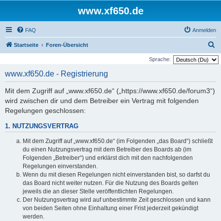
www.xf650.de
FAQ
Anmelden
S
Startseite
Foren-Übersicht
u
Sprache:
c
www.xf650.de - Registrierung
h
Mit dem Zugriff auf „www.xf650.de“ („https://www.xf650.de/forum3“)
e
wird zwischen dir und dem Betreiber ein Vertrag mit folgenden
Regelungen geschlossen:
1. NUTZUNGSVERTRAG
Mit dem Zugriff auf „www.xf650.de“ (im Folgenden „das Board“) schließt
du einen Nutzungsvertrag mit dem Betreiber des Boards ab (im
Folgenden „Betreiber“) und erklärst dich mit den nachfolgenden
Regelungen einverstanden.
Wenn du mit diesen Regelungen nicht einverstanden bist, so darfst du
das Board nicht weiter nutzen. Für die Nutzung des Boards gelten
jeweils die an dieser Stelle veröffentlichten Regelungen.
Der Nutzungsvertrag wird auf unbestimmte Zeit geschlossen und kann
von beiden Seiten ohne Einhaltung einer Frist jederzeit gekündigt
werden.