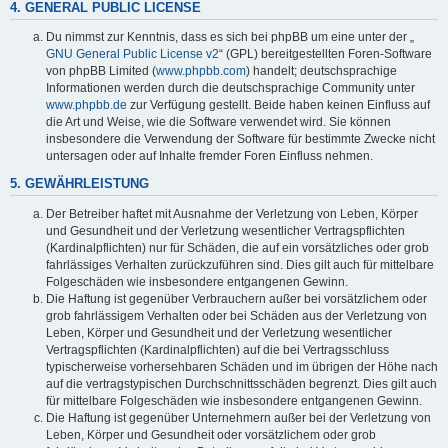
4. GENERAL PUBLIC LICENSE
Du nimmst zur Kenntnis, dass es sich bei phpBB um eine unter der „
GNU General Public License v2
“ (GPL) bereitgestellten Foren-Software
von phpBB Limited (
www.phpbb.com
) handelt; deutschsprachige
Informationen werden durch die deutschsprachige Community unter
www.phpbb.de
zur Verfügung gestellt. Beide haben keinen Einfluss auf
die Art und Weise, wie die Software verwendet wird. Sie können
insbesondere die Verwendung der Software für bestimmte Zwecke nicht
untersagen oder auf Inhalte fremder Foren Einfluss nehmen.
5. GEWÄHRLEISTUNG
Der Betreiber haftet mit Ausnahme der Verletzung von Leben, Körper
und Gesundheit und der Verletzung wesentlicher Vertragspflichten
(Kardinalpflichten) nur für Schäden, die auf ein vorsätzliches oder grob
fahrlässiges Verhalten zurückzuführen sind. Dies gilt auch für mittelbare
Folgeschäden wie insbesondere entgangenen Gewinn.
Die Haftung ist gegenüber Verbrauchern außer bei vorsätzlichem oder
grob fahrlässigem Verhalten oder bei Schäden aus der Verletzung von
Leben, Körper und Gesundheit und der Verletzung wesentlicher
Vertragspflichten (Kardinalpflichten) auf die bei Vertragsschluss
typischerweise vorhersehbaren Schäden und im übrigen der Höhe nach
auf die vertragstypischen Durchschnittsschäden begrenzt. Dies gilt auch
für mittelbare Folgeschäden wie insbesondere entgangenen Gewinn.
Die Haftung ist gegenüber Unternehmern außer bei der Verletzung von
Leben, Körper und Gesundheit oder vorsätzlichem oder grob