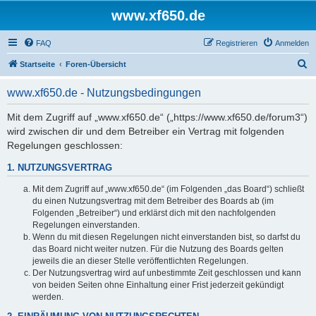
www.xf650.de
FAQ
Registrieren
Anmelden
S
Startseite
Foren-Übersicht
u
www.xf650.de - Nutzungsbedingungen
c
h
Mit dem Zugriff auf „www.xf650.de“ („https://www.xf650.de/forum3“)
wird zwischen dir und dem Betreiber ein Vertrag mit folgenden
e
Regelungen geschlossen:
1. NUTZUNGSVERTRAG
Mit dem Zugriff auf „www.xf650.de“ (im Folgenden „das Board“) schließt
du einen Nutzungsvertrag mit dem Betreiber des Boards ab (im
Folgenden „Betreiber“) und erklärst dich mit den nachfolgenden
Regelungen einverstanden.
Wenn du mit diesen Regelungen nicht einverstanden bist, so darfst du
das Board nicht weiter nutzen. Für die Nutzung des Boards gelten
jeweils die an dieser Stelle veröffentlichten Regelungen.
Der Nutzungsvertrag wird auf unbestimmte Zeit geschlossen und kann
von beiden Seiten ohne Einhaltung einer Frist jederzeit gekündigt
werden.