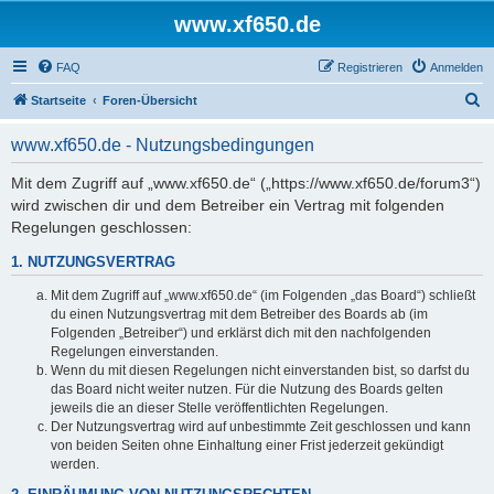
www.xf650.de
FAQ
Registrieren
Anmelden
S
Startseite
Foren-Übersicht
u
www.xf650.de - Nutzungsbedingungen
c
h
Mit dem Zugriff auf „www.xf650.de“ („https://www.xf650.de/forum3“)
wird zwischen dir und dem Betreiber ein Vertrag mit folgenden
e
Regelungen geschlossen:
1. NUTZUNGSVERTRAG
Mit dem Zugriff auf „www.xf650.de“ (im Folgenden „das Board“) schließt
du einen Nutzungsvertrag mit dem Betreiber des Boards ab (im
Folgenden „Betreiber“) und erklärst dich mit den nachfolgenden
Regelungen einverstanden.
Wenn du mit diesen Regelungen nicht einverstanden bist, so darfst du
das Board nicht weiter nutzen. Für die Nutzung des Boards gelten
jeweils die an dieser Stelle veröffentlichten Regelungen.
Der Nutzungsvertrag wird auf unbestimmte Zeit geschlossen und kann
von beiden Seiten ohne Einhaltung einer Frist jederzeit gekündigt
werden.