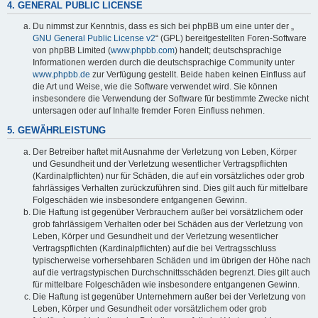
4. GENERAL PUBLIC LICENSE
Du nimmst zur Kenntnis, dass es sich bei phpBB um eine unter der „
GNU General Public License v2
“ (GPL) bereitgestellten Foren-Software
von phpBB Limited (
www.phpbb.com
) handelt; deutschsprachige
Informationen werden durch die deutschsprachige Community unter
www.phpbb.de
zur Verfügung gestellt. Beide haben keinen Einfluss auf
die Art und Weise, wie die Software verwendet wird. Sie können
insbesondere die Verwendung der Software für bestimmte Zwecke nicht
untersagen oder auf Inhalte fremder Foren Einfluss nehmen.
5. GEWÄHRLEISTUNG
Der Betreiber haftet mit Ausnahme der Verletzung von Leben, Körper
und Gesundheit und der Verletzung wesentlicher Vertragspflichten
(Kardinalpflichten) nur für Schäden, die auf ein vorsätzliches oder grob
fahrlässiges Verhalten zurückzuführen sind. Dies gilt auch für mittelbare
Folgeschäden wie insbesondere entgangenen Gewinn.
Die Haftung ist gegenüber Verbrauchern außer bei vorsätzlichem oder
grob fahrlässigem Verhalten oder bei Schäden aus der Verletzung von
Leben, Körper und Gesundheit und der Verletzung wesentlicher
Vertragspflichten (Kardinalpflichten) auf die bei Vertragsschluss
typischerweise vorhersehbaren Schäden und im übrigen der Höhe nach
auf die vertragstypischen Durchschnittsschäden begrenzt. Dies gilt auch
für mittelbare Folgeschäden wie insbesondere entgangenen Gewinn.
Die Haftung ist gegenüber Unternehmern außer bei der Verletzung von
Leben, Körper und Gesundheit oder vorsätzlichem oder grob