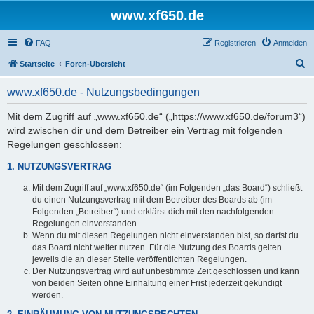
www.xf650.de
FAQ
Registrieren
Anmelden
S
Startseite
Foren-Übersicht
u
www.xf650.de - Nutzungsbedingungen
c
h
Mit dem Zugriff auf „www.xf650.de“ („https://www.xf650.de/forum3“)
wird zwischen dir und dem Betreiber ein Vertrag mit folgenden
e
Regelungen geschlossen:
1. NUTZUNGSVERTRAG
Mit dem Zugriff auf „www.xf650.de“ (im Folgenden „das Board“) schließt
du einen Nutzungsvertrag mit dem Betreiber des Boards ab (im
Folgenden „Betreiber“) und erklärst dich mit den nachfolgenden
Regelungen einverstanden.
Wenn du mit diesen Regelungen nicht einverstanden bist, so darfst du
das Board nicht weiter nutzen. Für die Nutzung des Boards gelten
jeweils die an dieser Stelle veröffentlichten Regelungen.
Der Nutzungsvertrag wird auf unbestimmte Zeit geschlossen und kann
von beiden Seiten ohne Einhaltung einer Frist jederzeit gekündigt
werden.