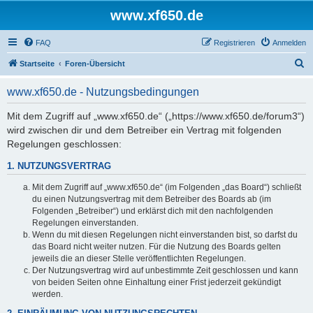
www.xf650.de
FAQ
Registrieren
Anmelden
S
Startseite
Foren-Übersicht
u
www.xf650.de - Nutzungsbedingungen
c
h
Mit dem Zugriff auf „www.xf650.de“ („https://www.xf650.de/forum3“)
wird zwischen dir und dem Betreiber ein Vertrag mit folgenden
e
Regelungen geschlossen:
1. NUTZUNGSVERTRAG
Mit dem Zugriff auf „www.xf650.de“ (im Folgenden „das Board“) schließt
du einen Nutzungsvertrag mit dem Betreiber des Boards ab (im
Folgenden „Betreiber“) und erklärst dich mit den nachfolgenden
Regelungen einverstanden.
Wenn du mit diesen Regelungen nicht einverstanden bist, so darfst du
das Board nicht weiter nutzen. Für die Nutzung des Boards gelten
jeweils die an dieser Stelle veröffentlichten Regelungen.
Der Nutzungsvertrag wird auf unbestimmte Zeit geschlossen und kann
von beiden Seiten ohne Einhaltung einer Frist jederzeit gekündigt
werden.