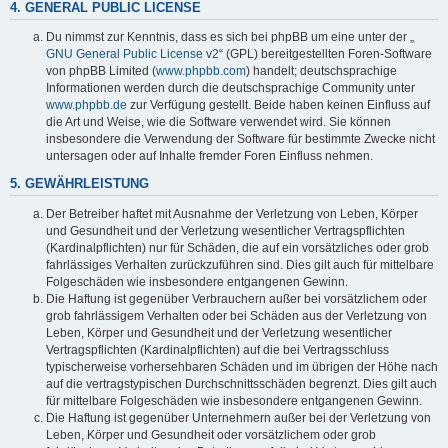
4. GENERAL PUBLIC LICENSE
Du nimmst zur Kenntnis, dass es sich bei phpBB um eine unter der „
GNU General Public License v2
“ (GPL) bereitgestellten Foren-Software
von phpBB Limited (
www.phpbb.com
) handelt; deutschsprachige
Informationen werden durch die deutschsprachige Community unter
www.phpbb.de
zur Verfügung gestellt. Beide haben keinen Einfluss auf
die Art und Weise, wie die Software verwendet wird. Sie können
insbesondere die Verwendung der Software für bestimmte Zwecke nicht
untersagen oder auf Inhalte fremder Foren Einfluss nehmen.
5. GEWÄHRLEISTUNG
Der Betreiber haftet mit Ausnahme der Verletzung von Leben, Körper
und Gesundheit und der Verletzung wesentlicher Vertragspflichten
(Kardinalpflichten) nur für Schäden, die auf ein vorsätzliches oder grob
fahrlässiges Verhalten zurückzuführen sind. Dies gilt auch für mittelbare
Folgeschäden wie insbesondere entgangenen Gewinn.
Die Haftung ist gegenüber Verbrauchern außer bei vorsätzlichem oder
grob fahrlässigem Verhalten oder bei Schäden aus der Verletzung von
Leben, Körper und Gesundheit und der Verletzung wesentlicher
Vertragspflichten (Kardinalpflichten) auf die bei Vertragsschluss
typischerweise vorhersehbaren Schäden und im übrigen der Höhe nach
auf die vertragstypischen Durchschnittsschäden begrenzt. Dies gilt auch
für mittelbare Folgeschäden wie insbesondere entgangenen Gewinn.
Die Haftung ist gegenüber Unternehmern außer bei der Verletzung von
Leben, Körper und Gesundheit oder vorsätzlichem oder grob