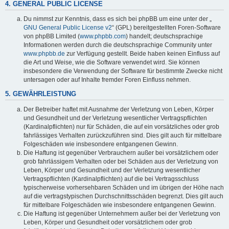
4. GENERAL PUBLIC LICENSE
Du nimmst zur Kenntnis, dass es sich bei phpBB um eine unter der „
GNU General Public License v2
“ (GPL) bereitgestellten Foren-Software
von phpBB Limited (
www.phpbb.com
) handelt; deutschsprachige
Informationen werden durch die deutschsprachige Community unter
www.phpbb.de
zur Verfügung gestellt. Beide haben keinen Einfluss auf
die Art und Weise, wie die Software verwendet wird. Sie können
insbesondere die Verwendung der Software für bestimmte Zwecke nicht
untersagen oder auf Inhalte fremder Foren Einfluss nehmen.
5. GEWÄHRLEISTUNG
Der Betreiber haftet mit Ausnahme der Verletzung von Leben, Körper
und Gesundheit und der Verletzung wesentlicher Vertragspflichten
(Kardinalpflichten) nur für Schäden, die auf ein vorsätzliches oder grob
fahrlässiges Verhalten zurückzuführen sind. Dies gilt auch für mittelbare
Folgeschäden wie insbesondere entgangenen Gewinn.
Die Haftung ist gegenüber Verbrauchern außer bei vorsätzlichem oder
grob fahrlässigem Verhalten oder bei Schäden aus der Verletzung von
Leben, Körper und Gesundheit und der Verletzung wesentlicher
Vertragspflichten (Kardinalpflichten) auf die bei Vertragsschluss
typischerweise vorhersehbaren Schäden und im übrigen der Höhe nach
auf die vertragstypischen Durchschnittsschäden begrenzt. Dies gilt auch
für mittelbare Folgeschäden wie insbesondere entgangenen Gewinn.
Die Haftung ist gegenüber Unternehmern außer bei der Verletzung von
Leben, Körper und Gesundheit oder vorsätzlichem oder grob