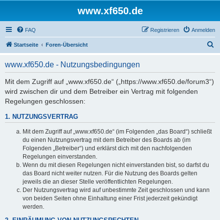
www.xf650.de
FAQ
Registrieren
Anmelden
S
Startseite
Foren-Übersicht
u
www.xf650.de - Nutzungsbedingungen
c
h
Mit dem Zugriff auf „www.xf650.de“ („https://www.xf650.de/forum3“)
wird zwischen dir und dem Betreiber ein Vertrag mit folgenden
e
Regelungen geschlossen:
1. NUTZUNGSVERTRAG
Mit dem Zugriff auf „www.xf650.de“ (im Folgenden „das Board“) schließt
du einen Nutzungsvertrag mit dem Betreiber des Boards ab (im
Folgenden „Betreiber“) und erklärst dich mit den nachfolgenden
Regelungen einverstanden.
Wenn du mit diesen Regelungen nicht einverstanden bist, so darfst du
das Board nicht weiter nutzen. Für die Nutzung des Boards gelten
jeweils die an dieser Stelle veröffentlichten Regelungen.
Der Nutzungsvertrag wird auf unbestimmte Zeit geschlossen und kann
von beiden Seiten ohne Einhaltung einer Frist jederzeit gekündigt
werden.