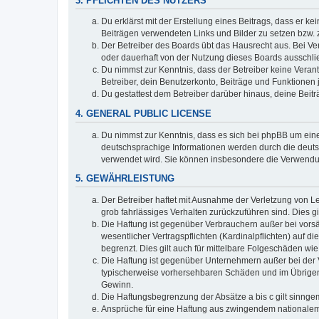
3. PFLICHTEN DES NUTZERS
Du erklärst mit der Erstellung eines Beitrags, dass er ke
Beiträgen verwendeten Links und Bilder zu setzen bzw.
Der Betreiber des Boards übt das Hausrecht aus. Bei V
oder dauerhaft von der Nutzung dieses Boards ausschlie
Du nimmst zur Kenntnis, dass der Betreiber keine Verantw
Betreiber, dein Benutzerkonto, Beiträge und Funktionen 
Du gestattest dem Betreiber darüber hinaus, deine Beit
4. GENERAL PUBLIC LICENSE
Du nimmst zur Kenntnis, dass es sich bei phpBB um eine
deutschsprachige Informationen werden durch die deu
verwendet wird. Sie können insbesondere die Verwendun
5. GEWÄHRLEISTUNG
Der Betreiber haftet mit Ausnahme der Verletzung von Le
grob fahrlässiges Verhalten zurückzuführen sind. Dies 
Die Haftung ist gegenüber Verbrauchern außer bei vors
wesentlicher Vertragspflichten (Kardinalpflichten) auf
begrenzt. Dies gilt auch für mittelbare Folgeschäden 
Die Haftung ist gegenüber Unternehmern außer bei der V
typischerweise vorhersehbaren Schäden und im Übrigen 
Gewinn.
Die Haftungsbegrenzung der Absätze a bis c gilt sinnge
Ansprüche für eine Haftung aus zwingendem nationalem