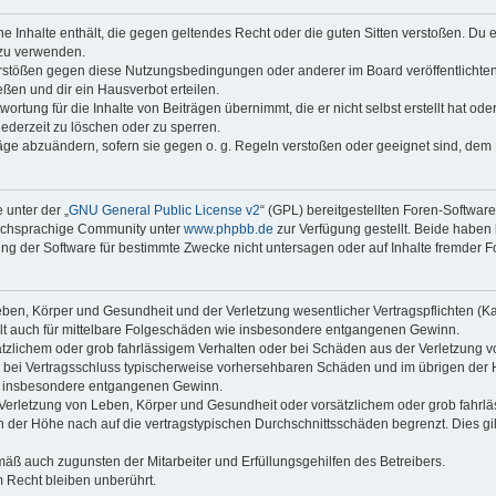
ine Inhalte enthält, die gegen geltendes Recht oder die guten Sitten verstoßen. Du 
 zu verwenden.
erstößen gegen diese Nutzungsbedingungen oder anderer im Board veröffentlichte
ßen und dir ein Hausverbot erteilen.
ortung für die Inhalte von Beiträgen übernimmt, die er nicht selbst erstellt hat od
jederzeit zu löschen oder zu sperren.
räge abzuändern, sofern sie gegen o. g. Regeln verstoßen oder geeignet sind, dem
 unter der „
GNU General Public License v2
“ (GPL) bereitgestellten Foren-Softwar
tschsprachige Community unter
www.phpbb.de
zur Verfügung gestellt. Beide haben 
g der Software für bestimmte Zwecke nicht untersagen oder auf Inhalte fremder F
ben, Körper und Gesundheit und der Verletzung wesentlicher Vertragspflichten (Kard
gilt auch für mittelbare Folgeschäden wie insbesondere entgangenen Gewinn.
ätzlichem oder grob fahrlässigem Verhalten oder bei Schäden aus der Verletzung 
 die bei Vertragsschluss typischerweise vorhersehbaren Schäden und im übrigen de
wie insbesondere entgangenen Gewinn.
erletzung von Leben, Körper und Gesundheit oder vorsätzlichem oder grob fahrläs
der Höhe nach auf die vertragstypischen Durchschnittsschäden begrenzt. Dies gi
mäß auch zugunsten der Mitarbeiter und Erfüllungsgehilfen des Betreibers.
 Recht bleiben unberührt.