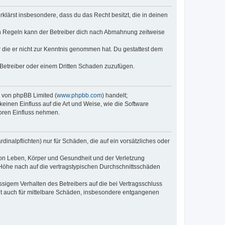
erklärst insbesondere, dass du das Recht besitzt, die in deinen
n Regeln kann der Betreiber dich nach Abmahnung zeitweise
er die er nicht zur Kenntnis genommen hat. Du gestattest dem
 Betreiber oder einem Dritten Schaden zuzufügen.
e von phpBB Limited (
www.phpbb.com
) handelt;
keinen Einfluss auf die Art und Weise, wie die Software
oren Einfluss nehmen.
inalpflichten) nur für Schäden, die auf ein vorsätzliches oder
von Leben, Körper und Gesundheit und der Verletzung
r Höhe nach auf die vertragstypischen Durchschnittsschäden
sigem Verhalten des Betreibers auf die bei Vertragsschluss
lt auch für mittelbare Schäden, insbesondere entgangenen