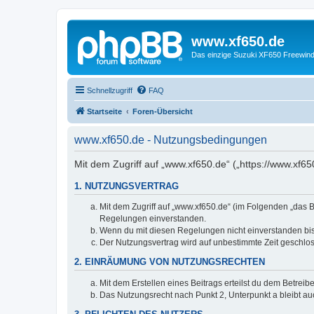
www.xf650.de
Das einzige Suzuki XF650 Freewin
Schnellzugriff
FAQ
Startseite
Foren-Übersicht
www.xf650.de - Nutzungsbedingungen
Mit dem Zugriff auf „www.xf650.de“ („https://www.xf6
1. NUTZUNGSVERTRAG
Mit dem Zugriff auf „www.xf650.de“ (im Folgenden „das B
Regelungen einverstanden.
Wenn du mit diesen Regelungen nicht einverstanden bist,
Der Nutzungsvertrag wird auf unbestimmte Zeit geschlos
2. EINRÄUMUNG VON NUTZUNGSRECHTEN
Mit dem Erstellen eines Beitrags erteilst du dem Betrei
Das Nutzungsrecht nach Punkt 2, Unterpunkt a bleibt 