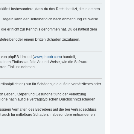
erklärst insbesondere, dass du das Recht besitzt, die in deinen
n Regeln kann der Betreiber dich nach Abmahnung zeitweise
er die er nicht zur Kenntnis genommen hat. Du gestattest dem
 Betreiber oder einem Dritten Schaden zuzufügen.
e von phpBB Limited (
www.phpbb.com
) handelt;
keinen Einfluss auf die Art und Weise, wie die Software
oren Einfluss nehmen.
inalpflichten) nur für Schäden, die auf ein vorsätzliches oder
von Leben, Körper und Gesundheit und der Verletzung
r Höhe nach auf die vertragstypischen Durchschnittsschäden
sigem Verhalten des Betreibers auf die bei Vertragsschluss
lt auch für mittelbare Schäden, insbesondere entgangenen