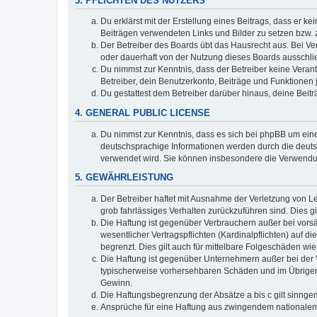
3. PFLICHTEN DES NUTZERS
Du erklärst mit der Erstellung eines Beitrags, dass er ke
Beiträgen verwendeten Links und Bilder zu setzen bzw.
Der Betreiber des Boards übt das Hausrecht aus. Bei V
oder dauerhaft von der Nutzung dieses Boards ausschlie
Du nimmst zur Kenntnis, dass der Betreiber keine Verantw
Betreiber, dein Benutzerkonto, Beiträge und Funktionen 
Du gestattest dem Betreiber darüber hinaus, deine Beit
4. GENERAL PUBLIC LICENSE
Du nimmst zur Kenntnis, dass es sich bei phpBB um eine
deutschsprachige Informationen werden durch die deu
verwendet wird. Sie können insbesondere die Verwendun
5. GEWÄHRLEISTUNG
Der Betreiber haftet mit Ausnahme der Verletzung von Le
grob fahrlässiges Verhalten zurückzuführen sind. Dies 
Die Haftung ist gegenüber Verbrauchern außer bei vors
wesentlicher Vertragspflichten (Kardinalpflichten) auf
begrenzt. Dies gilt auch für mittelbare Folgeschäden 
Die Haftung ist gegenüber Unternehmern außer bei der V
typischerweise vorhersehbaren Schäden und im Übrigen 
Gewinn.
Die Haftungsbegrenzung der Absätze a bis c gilt sinnge
Ansprüche für eine Haftung aus zwingendem nationalem