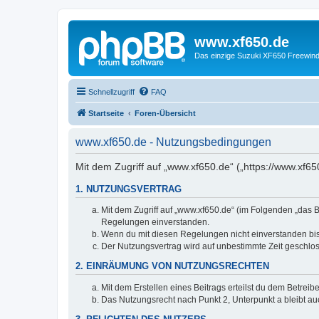
www.xf650.de
Das einzige Suzuki XF650 Freewin
Schnellzugriff
FAQ
Startseite
Foren-Übersicht
www.xf650.de - Nutzungsbedingungen
Mit dem Zugriff auf „www.xf650.de“ („https://www.xf6
1. NUTZUNGSVERTRAG
Mit dem Zugriff auf „www.xf650.de“ (im Folgenden „das B
Regelungen einverstanden.
Wenn du mit diesen Regelungen nicht einverstanden bist,
Der Nutzungsvertrag wird auf unbestimmte Zeit geschlos
2. EINRÄUMUNG VON NUTZUNGSRECHTEN
Mit dem Erstellen eines Beitrags erteilst du dem Betrei
Das Nutzungsrecht nach Punkt 2, Unterpunkt a bleibt 