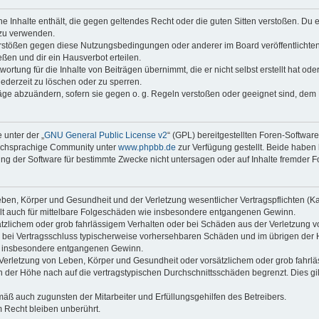
ine Inhalte enthält, die gegen geltendes Recht oder die guten Sitten verstoßen. Du 
 zu verwenden.
erstößen gegen diese Nutzungsbedingungen oder anderer im Board veröffentlichte
ßen und dir ein Hausverbot erteilen.
ortung für die Inhalte von Beiträgen übernimmt, die er nicht selbst erstellt hat od
jederzeit zu löschen oder zu sperren.
räge abzuändern, sofern sie gegen o. g. Regeln verstoßen oder geeignet sind, dem
 unter der „
GNU General Public License v2
“ (GPL) bereitgestellten Foren-Softwar
tschsprachige Community unter
www.phpbb.de
zur Verfügung gestellt. Beide haben 
g der Software für bestimmte Zwecke nicht untersagen oder auf Inhalte fremder F
ben, Körper und Gesundheit und der Verletzung wesentlicher Vertragspflichten (Kard
gilt auch für mittelbare Folgeschäden wie insbesondere entgangenen Gewinn.
ätzlichem oder grob fahrlässigem Verhalten oder bei Schäden aus der Verletzung 
 die bei Vertragsschluss typischerweise vorhersehbaren Schäden und im übrigen de
wie insbesondere entgangenen Gewinn.
erletzung von Leben, Körper und Gesundheit oder vorsätzlichem oder grob fahrläs
der Höhe nach auf die vertragstypischen Durchschnittsschäden begrenzt. Dies gi
mäß auch zugunsten der Mitarbeiter und Erfüllungsgehilfen des Betreibers.
 Recht bleiben unberührt.