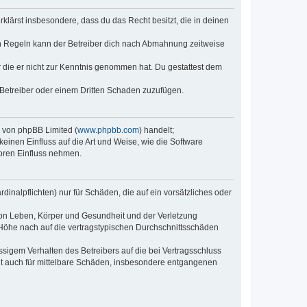
erklärst insbesondere, dass du das Recht besitzt, die in deinen
n Regeln kann der Betreiber dich nach Abmahnung zeitweise
er die er nicht zur Kenntnis genommen hat. Du gestattest dem
 Betreiber oder einem Dritten Schaden zuzufügen.
e von phpBB Limited (
www.phpbb.com
) handelt;
keinen Einfluss auf die Art und Weise, wie die Software
oren Einfluss nehmen.
inalpflichten) nur für Schäden, die auf ein vorsätzliches oder
von Leben, Körper und Gesundheit und der Verletzung
r Höhe nach auf die vertragstypischen Durchschnittsschäden
sigem Verhalten des Betreibers auf die bei Vertragsschluss
lt auch für mittelbare Schäden, insbesondere entgangenen