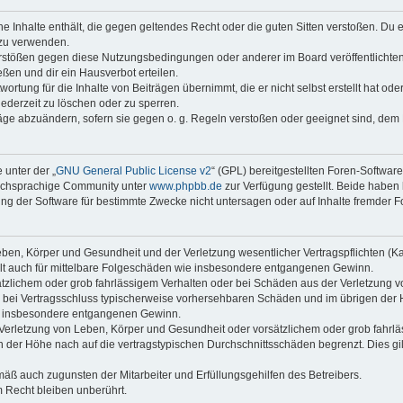
ine Inhalte enthält, die gegen geltendes Recht oder die guten Sitten verstoßen. Du 
 zu verwenden.
erstößen gegen diese Nutzungsbedingungen oder anderer im Board veröffentlichte
ßen und dir ein Hausverbot erteilen.
ortung für die Inhalte von Beiträgen übernimmt, die er nicht selbst erstellt hat od
jederzeit zu löschen oder zu sperren.
räge abzuändern, sofern sie gegen o. g. Regeln verstoßen oder geeignet sind, dem
 unter der „
GNU General Public License v2
“ (GPL) bereitgestellten Foren-Softwar
tschsprachige Community unter
www.phpbb.de
zur Verfügung gestellt. Beide haben 
g der Software für bestimmte Zwecke nicht untersagen oder auf Inhalte fremder F
ben, Körper und Gesundheit und der Verletzung wesentlicher Vertragspflichten (Kard
gilt auch für mittelbare Folgeschäden wie insbesondere entgangenen Gewinn.
ätzlichem oder grob fahrlässigem Verhalten oder bei Schäden aus der Verletzung 
 die bei Vertragsschluss typischerweise vorhersehbaren Schäden und im übrigen de
wie insbesondere entgangenen Gewinn.
erletzung von Leben, Körper und Gesundheit oder vorsätzlichem oder grob fahrläs
der Höhe nach auf die vertragstypischen Durchschnittsschäden begrenzt. Dies gi
mäß auch zugunsten der Mitarbeiter und Erfüllungsgehilfen des Betreibers.
 Recht bleiben unberührt.