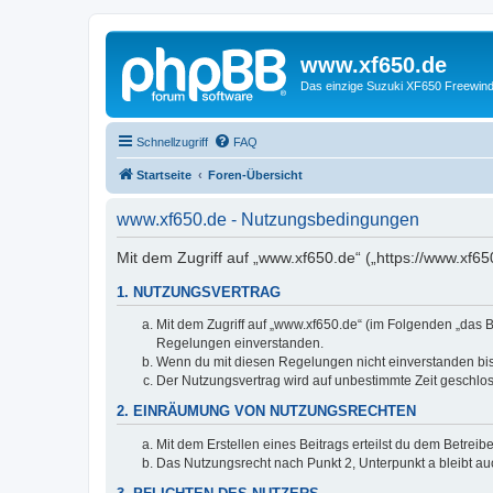
www.xf650.de
Das einzige Suzuki XF650 Freewin
Schnellzugriff
FAQ
Startseite
Foren-Übersicht
www.xf650.de - Nutzungsbedingungen
Mit dem Zugriff auf „www.xf650.de“ („https://www.xf6
1. NUTZUNGSVERTRAG
Mit dem Zugriff auf „www.xf650.de“ (im Folgenden „das B
Regelungen einverstanden.
Wenn du mit diesen Regelungen nicht einverstanden bist,
Der Nutzungsvertrag wird auf unbestimmte Zeit geschlos
2. EINRÄUMUNG VON NUTZUNGSRECHTEN
Mit dem Erstellen eines Beitrags erteilst du dem Betrei
Das Nutzungsrecht nach Punkt 2, Unterpunkt a bleibt 