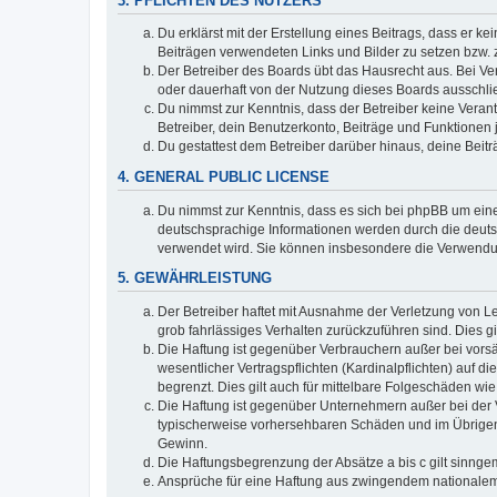
3. PFLICHTEN DES NUTZERS
Du erklärst mit der Erstellung eines Beitrags, dass er ke
Beiträgen verwendeten Links und Bilder zu setzen bzw.
Der Betreiber des Boards übt das Hausrecht aus. Bei V
oder dauerhaft von der Nutzung dieses Boards ausschlie
Du nimmst zur Kenntnis, dass der Betreiber keine Verantw
Betreiber, dein Benutzerkonto, Beiträge und Funktionen 
Du gestattest dem Betreiber darüber hinaus, deine Beit
4. GENERAL PUBLIC LICENSE
Du nimmst zur Kenntnis, dass es sich bei phpBB um eine
deutschsprachige Informationen werden durch die deu
verwendet wird. Sie können insbesondere die Verwendun
5. GEWÄHRLEISTUNG
Der Betreiber haftet mit Ausnahme der Verletzung von Le
grob fahrlässiges Verhalten zurückzuführen sind. Dies 
Die Haftung ist gegenüber Verbrauchern außer bei vors
wesentlicher Vertragspflichten (Kardinalpflichten) auf
begrenzt. Dies gilt auch für mittelbare Folgeschäden 
Die Haftung ist gegenüber Unternehmern außer bei der V
typischerweise vorhersehbaren Schäden und im Übrigen 
Gewinn.
Die Haftungsbegrenzung der Absätze a bis c gilt sinnge
Ansprüche für eine Haftung aus zwingendem nationalem