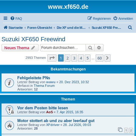
www.xf650.de
FAQ
Registrieren
Anmelden
S
Startseite
Foren-Übersicht
Die XF und die Moppeds der ehemaligen XF-Treiber
Suzuki XF650 Freewind
u
Suzuki XF650 Freewind
c
Suche
Erweiterte Suche
Neues Thema
h
e
Seite
1
von
60
1
2
3
4
5
60
Nächste
2993 Themen
…
Bekanntmachungen
Fehlgeleitete PNs
Letzter Beitrag von
wawu
«
20. Dez 2023, 10:32
Verfasst in
Thema Forum
Antworten:
12
Themen
Vor dem Posten bitte lesen
Letzter Beitrag von
AoS
«
7. Apr 2015, 16:35
Motor stottert ab und zu aber leerlauf gut
Letzter Beitrag von
XFdriver
«
28. Jul 2026, 09:03
Antworten:
28
1
2