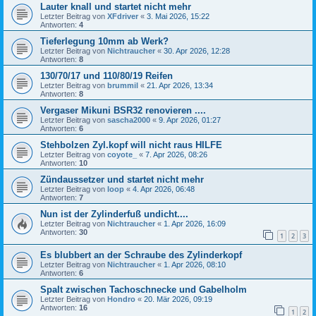
Lauter knall und startet nicht mehr
Letzter Beitrag von
XFdriver
«
3. Mai 2026, 15:22
Antworten:
4
Tieferlegung 10mm ab Werk?
Letzter Beitrag von
Nichtraucher
«
30. Apr 2026, 12:28
Antworten:
8
130/70/17 und 110/80/19 Reifen
Letzter Beitrag von
brummil
«
21. Apr 2026, 13:34
Antworten:
8
Vergaser Mikuni BSR32 renovieren ....
Letzter Beitrag von
sascha2000
«
9. Apr 2026, 01:27
Antworten:
6
Stehbolzen Zyl.kopf will nicht raus HILFE
Letzter Beitrag von
coyote_
«
7. Apr 2026, 08:26
Antworten:
10
Zündaussetzer und startet nicht mehr
Letzter Beitrag von
loop
«
4. Apr 2026, 06:48
Antworten:
7
Nun ist der Zylinderfuß undicht....
Letzter Beitrag von
Nichtraucher
«
1. Apr 2026, 16:09
Antworten:
30
1
2
3
Es blubbert an der Schraube des Zylinderkopf
Letzter Beitrag von
Nichtraucher
«
1. Apr 2026, 08:10
Antworten:
6
Spalt zwischen Tachoschnecke und Gabelholm
Letzter Beitrag von
Hondro
«
20. Mär 2026, 09:19
Antworten:
16
1
2