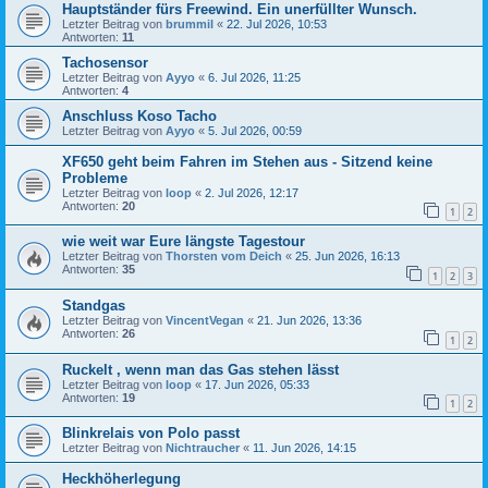
Hauptständer fürs Freewind. Ein unerfüllter Wunsch.
Letzter Beitrag von
brummil
«
22. Jul 2026, 10:53
Antworten:
11
Tachosensor
Letzter Beitrag von
Ayyo
«
6. Jul 2026, 11:25
Antworten:
4
Anschluss Koso Tacho
Letzter Beitrag von
Ayyo
«
5. Jul 2026, 00:59
XF650 geht beim Fahren im Stehen aus - Sitzend keine
Probleme
Letzter Beitrag von
loop
«
2. Jul 2026, 12:17
Antworten:
20
1
2
wie weit war Eure längste Tagestour
Letzter Beitrag von
Thorsten vom Deich
«
25. Jun 2026, 16:13
Antworten:
35
1
2
3
Standgas
Letzter Beitrag von
VincentVegan
«
21. Jun 2026, 13:36
Antworten:
26
1
2
Ruckelt , wenn man das Gas stehen lässt
Letzter Beitrag von
loop
«
17. Jun 2026, 05:33
Antworten:
19
1
2
Blinkrelais von Polo passt
Letzter Beitrag von
Nichtraucher
«
11. Jun 2026, 14:15
Heckhöherlegung