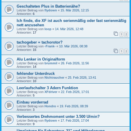
Geschalteten Plus in Batterienähe?
Letzter Beitrag von
flydown
«
15. Mär 2026, 12:15
Antworten:
6
Ich finde, die XF ist auch serienmäßig oder fast serienmäßig
nett anzusehen
Letzter Beitrag von
loop
«
14. Mär 2026, 12:48
Antworten:
17
1
2
tachogeber = tachorotor?
Letzter Beitrag von
-Frank-
«
10. Mär 2026, 08:38
Antworten:
15
1
2
Alu Lenker in Originalform
Letzter Beitrag von
brummil
«
26. Feb 2026, 11:56
Antworten:
14
fehlender Unterdruck
Letzter Beitrag von
Nichtraucher
«
25. Feb 2026, 13:41
Antworten:
10
Leerlaufschalter 3 Adern Funktion
Letzter Beitrag von
XFdriver
«
22. Feb 2026, 17:01
Antworten:
5
Einbau vorderrad
Letzter Beitrag von
Hondro
«
19. Feb 2026, 08:39
Antworten:
3
Verbessertes Drehmoment unter 3.500 U/min?
Letzter Beitrag von
flydown
«
17. Feb 2026, 17:04
Antworten:
9
Umrüstung für Saharatour, 21" und Höherlegung