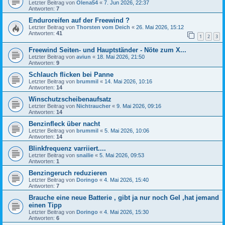
Letzter Beitrag von
Olena54
«
7. Jun 2026, 22:37
Antworten:
7
Enduroreifen auf der Freewind ?
Letzter Beitrag von
Thorsten vom Deich
«
26. Mai 2026, 15:12
Antworten:
41
1
2
3
Freewind Seiten- und Hauptständer - Nöte zum X...
Letzter Beitrag von
aviun
«
18. Mai 2026, 21:50
Antworten:
9
Schlauch flicken bei Panne
Letzter Beitrag von
brummil
«
14. Mai 2026, 10:16
Antworten:
14
Winschutzscheibenaufsatz
Letzter Beitrag von
Nichtraucher
«
9. Mai 2026, 09:16
Antworten:
14
Benzinfleck über nacht
Letzter Beitrag von
brummil
«
5. Mai 2026, 10:06
Antworten:
14
Blinkfrequenz varriiert....
Letzter Beitrag von
snailie
«
5. Mai 2026, 09:53
Antworten:
1
Benzingeruch reduzieren
Letzter Beitrag von
Doringo
«
4. Mai 2026, 15:40
Antworten:
7
Brauche eine neue Batterie , gibt ja nur noch Gel ,hat jemand
einen Tipp
Letzter Beitrag von
Doringo
«
4. Mai 2026, 15:30
Antworten:
6