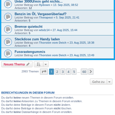
Unter 3000U/min geht nichts...
Letzter Beitrag von
flydown
«
13. Sep 2025, 08:52
Antworten:
12
Benzin im Öl, Vergaserüberlauf?
Letzter Beitrag von
Therapeut
«
5. Sep 2025, 21:41
Antworten:
5
Bremse quietscht
Letzter Beitrag von
wbdz14
«
27. Aug 2025, 15:44
Antworten:
5
Steckdose zum Handy laden
Letzter Beitrag von
Thorsten vom Deich
«
23. Aug 2025, 18:38
Antworten:
4
Fussrastengummis
Letzter Beitrag von
Thorsten vom Deich
«
23. Aug 2025, 13:49
Neues Thema
Seite
1
von
60
1
2
3
4
5
60
Nächste
2993 Themen
…
Gehe zu
BERECHTIGUNGEN IN DIESEM FORUM
Du darfst
keine
neuen Themen in diesem Forum erstellen.
Du darfst
keine
Antworten zu Themen in diesem Forum erstellen.
Du darfst deine Beiträge in diesem Forum
nicht
ändern.
Du darfst deine Beiträge in diesem Forum
nicht
löschen.
Du darfst
keine
Dateianhänge in diesem Forum erstellen.