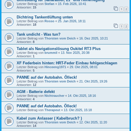
Letzter Beitrag von
Stefan
«
15. Feb 2026, 10:41
Antworten:
15
1
2
Dichtring Tankentlüftung unten
Letzter Beitrag von
Rosso
«
25. Jan 2026, 18:11
Antworten:
18
1
2
Tank undicht - Was tun?
Letzter Beitrag von
Thorsten vom Deich
«
16. Dez 2025, 10:21
Antworten:
8
Tablet als Navigationslösung Oukitel RT3 Plus
Letzter Beitrag von
brummil
«
13. Nov 2025, 20:38
Antworten:
1
XF Federbein hinten: HRT-Feder Einbau fehlgeschlagen
Letzter Beitrag von
Hinceeng1971
«
29. Okt 2025, 08:01
Antworten:
5
PANNE auf der Autobahn. Ölleck!
Letzter Beitrag von
Thorsten vom Deich
«
21. Okt 2025, 19:26
Antworten:
12
AGM - Batterie defekt
Letzter Beitrag von
Nichtraucher
«
14. Okt 2025, 18:16
Antworten:
4
PANNE auf def Autobahn. Ölleck!
Letzter Beitrag von
Therapeut
«
13. Okt 2025, 15:18
Kabel zum Anlasser ( Kabelbruch? )
Letzter Beitrag von
Thorsten vom Deich
«
12. Okt 2025, 11:20
Antworten:
14