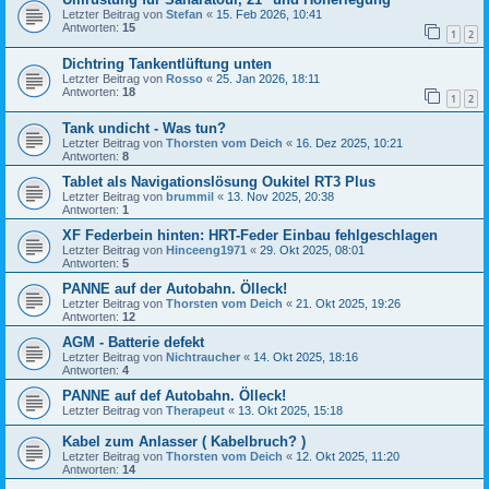
Letzter Beitrag von
Stefan
«
15. Feb 2026, 10:41
Antworten:
15
1
2
Dichtring Tankentlüftung unten
Letzter Beitrag von
Rosso
«
25. Jan 2026, 18:11
Antworten:
18
1
2
Tank undicht - Was tun?
Letzter Beitrag von
Thorsten vom Deich
«
16. Dez 2025, 10:21
Antworten:
8
Tablet als Navigationslösung Oukitel RT3 Plus
Letzter Beitrag von
brummil
«
13. Nov 2025, 20:38
Antworten:
1
XF Federbein hinten: HRT-Feder Einbau fehlgeschlagen
Letzter Beitrag von
Hinceeng1971
«
29. Okt 2025, 08:01
Antworten:
5
PANNE auf der Autobahn. Ölleck!
Letzter Beitrag von
Thorsten vom Deich
«
21. Okt 2025, 19:26
Antworten:
12
AGM - Batterie defekt
Letzter Beitrag von
Nichtraucher
«
14. Okt 2025, 18:16
Antworten:
4
PANNE auf def Autobahn. Ölleck!
Letzter Beitrag von
Therapeut
«
13. Okt 2025, 15:18
Kabel zum Anlasser ( Kabelbruch? )
Letzter Beitrag von
Thorsten vom Deich
«
12. Okt 2025, 11:20
Antworten:
14