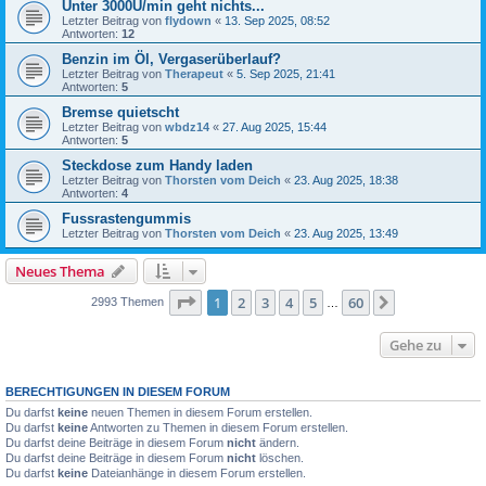
Unter 3000U/min geht nichts...
Letzter Beitrag von
flydown
«
13. Sep 2025, 08:52
Antworten:
12
Benzin im Öl, Vergaserüberlauf?
Letzter Beitrag von
Therapeut
«
5. Sep 2025, 21:41
Antworten:
5
Bremse quietscht
Letzter Beitrag von
wbdz14
«
27. Aug 2025, 15:44
Antworten:
5
Steckdose zum Handy laden
Letzter Beitrag von
Thorsten vom Deich
«
23. Aug 2025, 18:38
Antworten:
4
Fussrastengummis
Letzter Beitrag von
Thorsten vom Deich
«
23. Aug 2025, 13:49
Neues Thema
Seite
1
von
60
1
2
3
4
5
60
Nächste
2993 Themen
…
Gehe zu
BERECHTIGUNGEN IN DIESEM FORUM
Du darfst
keine
neuen Themen in diesem Forum erstellen.
Du darfst
keine
Antworten zu Themen in diesem Forum erstellen.
Du darfst deine Beiträge in diesem Forum
nicht
ändern.
Du darfst deine Beiträge in diesem Forum
nicht
löschen.
Du darfst
keine
Dateianhänge in diesem Forum erstellen.