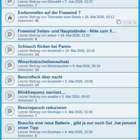
Letzter Beitrag von
Olena54
«
7. Jun 2026, 22:37
Antworten:
7
Enduroreifen auf der Freewind ?
Letzter Beitrag von
Thorsten vom Deich
«
26. Mai 2026, 15:12
Antworten:
41
1
2
3
Freewind Seiten- und Hauptständer - Nöte zum X...
Letzter Beitrag von
aviun
«
18. Mai 2026, 21:50
Antworten:
9
Schlauch flicken bei Panne
Letzter Beitrag von
brummil
«
14. Mai 2026, 10:16
Antworten:
14
Winschutzscheibenaufsatz
Letzter Beitrag von
Nichtraucher
«
9. Mai 2026, 09:16
Antworten:
14
Benzinfleck über nacht
Letzter Beitrag von
brummil
«
5. Mai 2026, 10:06
Antworten:
14
Blinkfrequenz varriiert....
Letzter Beitrag von
snailie
«
5. Mai 2026, 09:53
Antworten:
1
Benzingeruch reduzieren
Letzter Beitrag von
Doringo
«
4. Mai 2026, 15:40
Antworten:
7
Brauche eine neue Batterie , gibt ja nur noch Gel ,hat jemand
einen Tipp
Letzter Beitrag von
Doringo
«
4. Mai 2026, 15:30
Antworten:
6