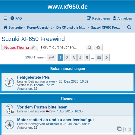
www.xf650.de
FAQ
Registrieren
Anmelden
S
Startseite
Foren-Übersicht
Die XF und die Moppeds der ehemaligen XF-Treiber
Suzuki XF650 Freewind
u
Suzuki XF650 Freewind
c
Suche
Erweiterte Suche
Neues Thema
h
e
Seite
1
von
60
1
2
3
4
5
60
Nächste
2993 Themen
…
Bekanntmachungen
Fehlgeleitete PNs
Letzter Beitrag von
wawu
«
20. Dez 2023, 10:32
Verfasst in
Thema Forum
Antworten:
12
Themen
Vor dem Posten bitte lesen
Letzter Beitrag von
AoS
«
7. Apr 2015, 16:35
Motor stottert ab und zu aber leerlauf gut
Letzter Beitrag von
XFdriver
«
28. Jul 2026, 09:03
Antworten:
28
1
2