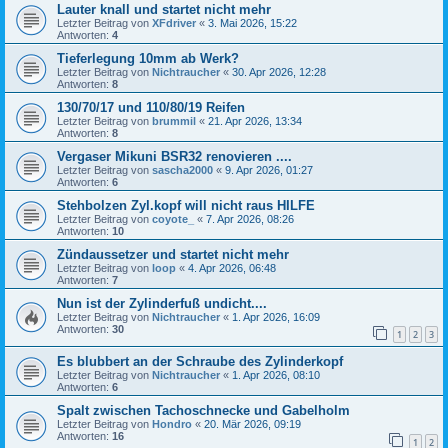
Lauter knall und startet nicht mehr
Letzter Beitrag von
XFdriver
«
3. Mai 2026, 15:22
Antworten:
4
Tieferlegung 10mm ab Werk?
Letzter Beitrag von
Nichtraucher
«
30. Apr 2026, 12:28
Antworten:
8
130/70/17 und 110/80/19 Reifen
Letzter Beitrag von
brummil
«
21. Apr 2026, 13:34
Antworten:
8
Vergaser Mikuni BSR32 renovieren ....
Letzter Beitrag von
sascha2000
«
9. Apr 2026, 01:27
Antworten:
6
Stehbolzen Zyl.kopf will nicht raus HILFE
Letzter Beitrag von
coyote_
«
7. Apr 2026, 08:26
Antworten:
10
Zündaussetzer und startet nicht mehr
Letzter Beitrag von
loop
«
4. Apr 2026, 06:48
Antworten:
7
Nun ist der Zylinderfuß undicht....
Letzter Beitrag von
Nichtraucher
«
1. Apr 2026, 16:09
Antworten:
30
1
2
3
Es blubbert an der Schraube des Zylinderkopf
Letzter Beitrag von
Nichtraucher
«
1. Apr 2026, 08:10
Antworten:
6
Spalt zwischen Tachoschnecke und Gabelholm
Letzter Beitrag von
Hondro
«
20. Mär 2026, 09:19
Antworten:
16
1
2