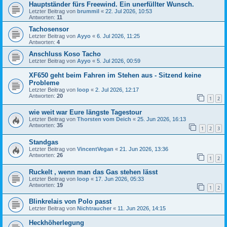
Hauptständer fürs Freewind. Ein unerfüllter Wunsch.
Letzter Beitrag von
brummil
«
22. Jul 2026, 10:53
Antworten:
11
Tachosensor
Letzter Beitrag von
Ayyo
«
6. Jul 2026, 11:25
Antworten:
4
Anschluss Koso Tacho
Letzter Beitrag von
Ayyo
«
5. Jul 2026, 00:59
XF650 geht beim Fahren im Stehen aus - Sitzend keine
Probleme
Letzter Beitrag von
loop
«
2. Jul 2026, 12:17
Antworten:
20
1
2
wie weit war Eure längste Tagestour
Letzter Beitrag von
Thorsten vom Deich
«
25. Jun 2026, 16:13
Antworten:
35
1
2
3
Standgas
Letzter Beitrag von
VincentVegan
«
21. Jun 2026, 13:36
Antworten:
26
1
2
Ruckelt , wenn man das Gas stehen lässt
Letzter Beitrag von
loop
«
17. Jun 2026, 05:33
Antworten:
19
1
2
Blinkrelais von Polo passt
Letzter Beitrag von
Nichtraucher
«
11. Jun 2026, 14:15
Heckhöherlegung