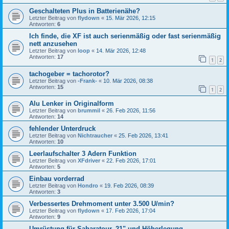
Geschalteten Plus in Batterienähe?
Letzter Beitrag von
flydown
«
15. Mär 2026, 12:15
Antworten:
6
Ich finde, die XF ist auch serienmäßig oder fast serienmäßig
nett anzusehen
Letzter Beitrag von
loop
«
14. Mär 2026, 12:48
Antworten:
17
1
2
tachogeber = tachorotor?
Letzter Beitrag von
-Frank-
«
10. Mär 2026, 08:38
Antworten:
15
1
2
Alu Lenker in Originalform
Letzter Beitrag von
brummil
«
26. Feb 2026, 11:56
Antworten:
14
fehlender Unterdruck
Letzter Beitrag von
Nichtraucher
«
25. Feb 2026, 13:41
Antworten:
10
Leerlaufschalter 3 Adern Funktion
Letzter Beitrag von
XFdriver
«
22. Feb 2026, 17:01
Antworten:
5
Einbau vorderrad
Letzter Beitrag von
Hondro
«
19. Feb 2026, 08:39
Antworten:
3
Verbessertes Drehmoment unter 3.500 U/min?
Letzter Beitrag von
flydown
«
17. Feb 2026, 17:04
Antworten:
9
Umrüstung für Saharatour, 21" und Höherlegung