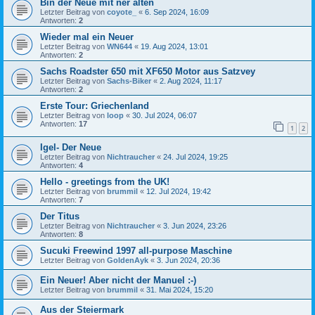
Bin der Neue mit ner alten
Letzter Beitrag von
coyote_
«
6. Sep 2024, 16:09
Antworten:
2
Wieder mal ein Neuer
Letzter Beitrag von
WN644
«
19. Aug 2024, 13:01
Antworten:
2
Sachs Roadster 650 mit XF650 Motor aus Satzvey
Letzter Beitrag von
Sachs-Biker
«
2. Aug 2024, 11:17
Antworten:
2
Erste Tour: Griechenland
Letzter Beitrag von
loop
«
30. Jul 2024, 06:07
Antworten:
17
1
2
Igel- Der Neue
Letzter Beitrag von
Nichtraucher
«
24. Jul 2024, 19:25
Antworten:
4
Hello - greetings from the UK!
Letzter Beitrag von
brummil
«
12. Jul 2024, 19:42
Antworten:
7
Der Titus
Letzter Beitrag von
Nichtraucher
«
3. Jun 2024, 23:26
Antworten:
8
Sucuki Freewind 1997 all-purpose Maschine
Letzter Beitrag von
GoldenAyk
«
3. Jun 2024, 20:36
Ein Neuer! Aber nicht der Manuel :-)
Letzter Beitrag von
brummil
«
31. Mai 2024, 15:20
Aus der Steiermark