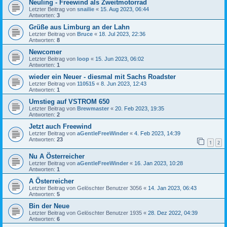
Neuling - Freewind als Zweitmotorrad
Letzter Beitrag von
snailie
«
15. Aug 2023, 06:44
Antworten:
3
Grüße aus Limburg an der Lahn
Letzter Beitrag von
Bruce
«
18. Jul 2023, 22:36
Antworten:
8
Newcomer
Letzter Beitrag von
loop
«
15. Jun 2023, 06:02
Antworten:
1
wieder ein Neuer - diesmal mit Sachs Roadster
Letzter Beitrag von
110515
«
8. Jun 2023, 12:43
Antworten:
1
Umstieg auf VSTROM 650
Letzter Beitrag von
Brewmaster
«
20. Feb 2023, 19:35
Antworten:
2
Jetzt auch Freewind
Letzter Beitrag von
aGentleFreeWinder
«
4. Feb 2023, 14:39
Antworten:
23
1
2
Nu A Österreicher
Letzter Beitrag von
aGentleFreeWinder
«
16. Jan 2023, 10:28
Antworten:
1
A Österreicher
Letzter Beitrag von
Gelöschter Benutzer 3056
«
14. Jan 2023, 06:43
Antworten:
5
Bin der Neue
Letzter Beitrag von
Gelöschter Benutzer 1935
«
28. Dez 2022, 04:39
Antworten:
6