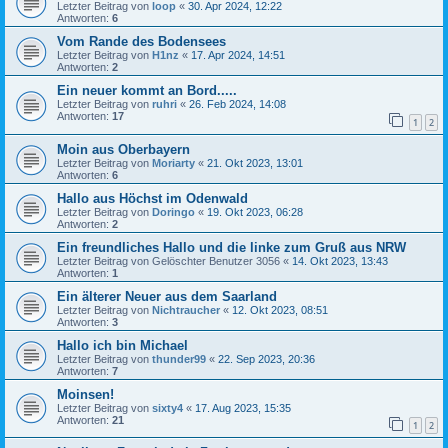
Letzter Beitrag von
loop
«
30. Apr 2024, 12:22
Antworten:
6
Vom Rande des Bodensees
Letzter Beitrag von
H1nz
«
17. Apr 2024, 14:51
Antworten:
2
Ein neuer kommt an Bord.....
Letzter Beitrag von
ruhri
«
26. Feb 2024, 14:08
Antworten:
17
1
2
Moin aus Oberbayern
Letzter Beitrag von
Moriarty
«
21. Okt 2023, 13:01
Antworten:
6
Hallo aus Höchst im Odenwald
Letzter Beitrag von
Doringo
«
19. Okt 2023, 06:28
Antworten:
2
Ein freundliches Hallo und die linke zum Gruß aus NRW
Letzter Beitrag von
Gelöschter Benutzer 3056
«
14. Okt 2023, 13:43
Antworten:
1
Ein älterer Neuer aus dem Saarland
Letzter Beitrag von
Nichtraucher
«
12. Okt 2023, 08:51
Antworten:
3
Hallo ich bin Michael
Letzter Beitrag von
thunder99
«
22. Sep 2023, 20:36
Antworten:
7
Moinsen!
Letzter Beitrag von
sixty4
«
17. Aug 2023, 15:35
Antworten:
21
1
2