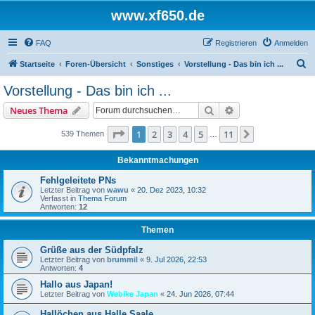
www.xf650.de
FAQ
Registrieren
Anmelden
S
Startseite
Foren-Übersicht
Sonstiges
Vorstellung - Das bin ich ...
u
Vorstellung - Das bin ich ...
c
Suche
Erweiterte Suche
Neues Thema
h
e
Seite
1
von
11
1
2
3
4
5
11
Nächste
539 Themen
…
Bekanntmachungen
Fehlgeleitete PNs
Letzter Beitrag von
wawu
«
20. Dez 2023, 10:32
Verfasst in
Thema Forum
Antworten:
12
Themen
Grüße aus der Südpfalz
Letzter Beitrag von
brummil
«
9. Jul 2026, 22:53
Antworten:
4
Hallo aus Japan!
Letzter Beitrag von
Webike Japan
«
24. Jun 2026, 07:44
Hallöchen aus Halle Saale