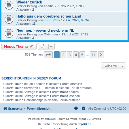
Wieder zurück
Letzter Beitrag von
snailie
«
7. Nov 2022, 12:03
Antworten:
2
Hallo aus dem oberbergischen Land
Letzter Beitrag von
marbis25
«
12. Okt 2022, 09:34
Antworten:
11
Neu hier, Freewind newbie in NL !
Letzter Beitrag von
Old-timer
«
19. Jul 2022, 17:12
Antworten:
3
Neues Thema
Seite
1
von
11
1
2
3
4
5
11
Nächste
539 Themen
…
Gehe zu
BERECHTIGUNGEN IN DIESEM FORUM
Du darfst
keine
neuen Themen in diesem Forum erstellen.
Du darfst
keine
Antworten zu Themen in diesem Forum erstellen.
Du darfst deine Beiträge in diesem Forum
nicht
ändern.
Du darfst deine Beiträge in diesem Forum
nicht
löschen.
Du darfst
keine
Dateianhänge in diesem Forum erstellen.
Startseite
Foren-Übersicht
Alle Zeiten sind
UTC+02:00
Powered by
phpBB
® Forum Software © phpBB Limited
Deutsche Übersetzung durch
phpBB.de