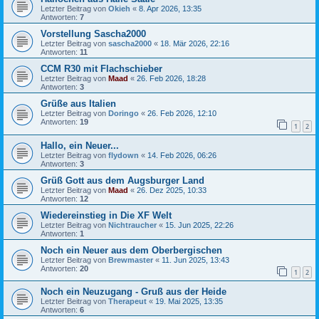
Letzter Beitrag von
Okieh
«
8. Apr 2026, 13:35
Antworten:
7
Vorstellung Sascha2000
Letzter Beitrag von
sascha2000
«
18. Mär 2026, 22:16
Antworten:
11
CCM R30 mit Flachschieber
Letzter Beitrag von
Maad
«
26. Feb 2026, 18:28
Antworten:
3
Grüße aus Italien
Letzter Beitrag von
Doringo
«
26. Feb 2026, 12:10
Antworten:
19
1
2
Hallo, ein Neuer...
Letzter Beitrag von
flydown
«
14. Feb 2026, 06:26
Antworten:
3
Grüß Gott aus dem Augsburger Land
Letzter Beitrag von
Maad
«
26. Dez 2025, 10:33
Antworten:
12
Wiedereinstieg in Die XF Welt
Letzter Beitrag von
Nichtraucher
«
15. Jun 2025, 22:26
Antworten:
1
Noch ein Neuer aus dem Oberbergischen
Letzter Beitrag von
Brewmaster
«
11. Jun 2025, 13:43
Antworten:
20
1
2
Noch ein Neuzugang - Gruß aus der Heide
Letzter Beitrag von
Therapeut
«
19. Mai 2025, 13:35
Antworten:
6