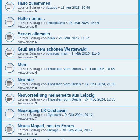
Hallo zusammen
Letzter Beitrag von
Lasse
«
11. Apr 2025, 19:56
Antworten:
5
Hallo i bims...
Letzter Beitrag von
freedeZwo
«
26. Mär 2025, 15:04
Antworten:
5
Servus allerseits.
Letzter Beitrag von
brab
«
21. Mär 2025, 17:22
Antworten:
5
Gruß aus dem schönen Westerwald
Letzter Beitrag von
omega_man
«
2. Mär 2025, 11:48
Antworten:
3
Moin
Letzter Beitrag von
Thorsten vom Deich
«
11. Feb 2025, 18:58
Antworten:
4
Neu hier
Letzter Beitrag von
Thorsten vom Deich
«
14. Dez 2024, 21:06
Antworten:
9
Neuvorstellung meinerseits aus Leipzig
Letzter Beitrag von
Thorsten vom Deich
«
27. Nov 2024, 12:33
Antworten:
9
Neuzugang LK Cuxhaven
Letzter Beitrag von
flydown
«
9. Okt 2024, 20:12
Antworten:
7
Neues Moped, neu im Forum.
Letzter Beitrag von
Bengo
«
30. Sep 2024, 20:17
Antworten:
3