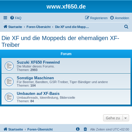
www.xf650.de
FAQ
Registrieren
Anmelden
S
Startseite
Foren-Übersicht
Die XF und die Moppeds der ehemaligen XF-Treiber
u
Die XF und die Moppeds der ehemaligen XF-
c
Treiber
h
Forum
e
Suzuki XF650 Freewind
Die Mutter dieses Forums.
Themen:
2993
Sonstige Maschinen
Für Beemer, Banditen, GSR-Treiber, Tiger-Bändiger und andere
Themen:
104
Umbauten auf XF-Basis
Umbauthreads, Ideenfindung, Bilderstelle
Themen:
84
Gehe zu
Startseite
Foren-Übersicht
Alle Zeiten sind
UTC+02:00