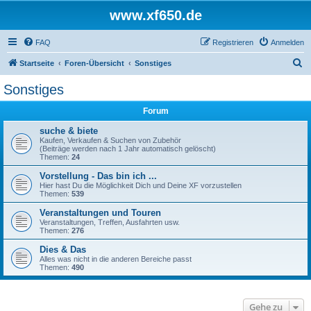
www.xf650.de
FAQ
Registrieren
Anmelden
S
Startseite
Foren-Übersicht
Sonstiges
u
Sonstiges
c
Forum
h
e
suche & biete
Kaufen, Verkaufen & Suchen von Zubehör
(Beiträge werden nach 1 Jahr automatisch gelöscht)
Themen:
24
Vorstellung - Das bin ich ...
Hier hast Du die Möglichkeit Dich und Deine XF vorzustellen
Themen:
539
Veranstaltungen und Touren
Veranstaltungen, Treffen, Ausfahrten usw.
Themen:
276
Dies & Das
Alles was nicht in die anderen Bereiche passt
Themen:
490
Gehe zu