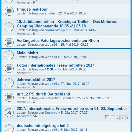
Antworten:
9
Pfingst-Test-Tour
Letzter Beitrag von
snailie
«
22. Mai 2018, 19:57
10. Jubiläumstreffen - Kraichgau-Treffen - Das Motorrad
Camping Wochenende 18.05.-21.05.18
Letzter Beitrag von
Sonnenkopp
«
21. Mai 2018, 14:42
Antworten:
6
Verlängertes Vatertagswochenende am Rhein
Letzter Beitrag von
wbdz14
«
15. Mai 2018, 09:27
Maiausfahrt
Letzter Beitrag von
wbdz14
«
2. Mai 2018, 22:44
Fotos internationales Freewindtreffen 2017
Letzter Beitrag von
TOOL
«
17. Mär 2018, 16:00
Antworten:
7
Jahresrückblick 2017
Letzter Beitrag von
wbdz14
«
27. Nov 2017, 16:22
Antworten:
5
mit 12 PS durch Deutschland
Letzter Beitrag von
Gelöschter Benutzer 2250
«
5. Nov 2017, 19:35
Antworten:
3
2017: Internationales Freewindtreffen vom 01.-03. September
Letzter Beitrag von
Doringo
«
5. Okt 2017, 07:37
Antworten:
54
1
2
3
4
deutsche mittelgebirge teil 2
Letzter Beitrag von
wbdz14
«
6. Sep 2017, 10:41