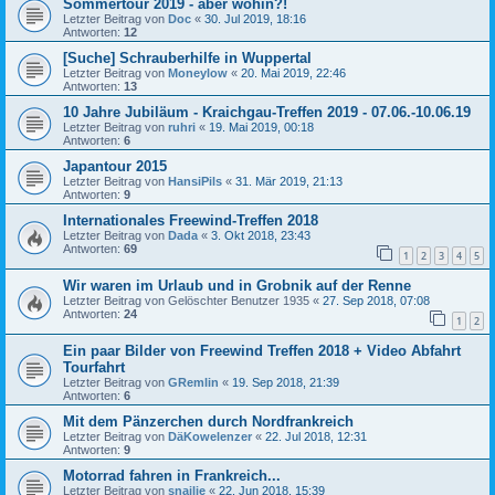
Sommertour 2019 - aber wohin?!
Letzter Beitrag von
Doc
«
30. Jul 2019, 18:16
Antworten:
12
[Suche] Schrauberhilfe in Wuppertal
Letzter Beitrag von
Moneylow
«
20. Mai 2019, 22:46
Antworten:
13
10 Jahre Jubiläum - Kraichgau-Treffen 2019 - 07.06.-10.06.19
Letzter Beitrag von
ruhri
«
19. Mai 2019, 00:18
Antworten:
6
Japantour 2015
Letzter Beitrag von
HansiPils
«
31. Mär 2019, 21:13
Antworten:
9
Internationales Freewind-Treffen 2018
Letzter Beitrag von
Dada
«
3. Okt 2018, 23:43
Antworten:
69
1
2
3
4
5
Wir waren im Urlaub und in Grobnik auf der Renne
Letzter Beitrag von
Gelöschter Benutzer 1935
«
27. Sep 2018, 07:08
Antworten:
24
1
2
Ein paar Bilder von Freewind Treffen 2018 + Video Abfahrt
Tourfahrt
Letzter Beitrag von
GRemlin
«
19. Sep 2018, 21:39
Antworten:
6
Mit dem Pänzerchen durch Nordfrankreich
Letzter Beitrag von
DäKowelenzer
«
22. Jul 2018, 12:31
Antworten:
9
Motorrad fahren in Frankreich...
Letzter Beitrag von
snailie
«
22. Jun 2018, 15:39