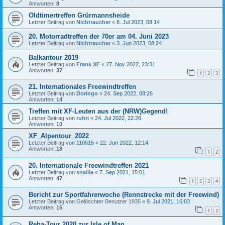
Antworten:
8
Oldtimertreffen Grürmannsheide
Letzter Beitrag von
Nichtraucher
«
8. Jul 2023, 08:14
20. Motorradtreffen der 70er am 04. Juni 2023
Letzter Beitrag von
Nichtraucher
«
3. Jun 2023, 08:24
Balkantour 2019
Letzter Beitrag von
Frank XF
«
27. Nov 2022, 23:31
Antworten:
37
1
2
3
21. Internationales Freewindtreffen
Letzter Beitrag von
Doringo
«
24. Sep 2022, 08:26
Antworten:
14
Treffen mit XF-Leuten aus der (NRW)Gegend!
Letzter Beitrag von
ruhri
«
24. Jul 2022, 22:26
Antworten:
10
XF_Alpentour_2022
Letzter Beitrag von
110515
«
22. Jun 2022, 12:14
Antworten:
18
1
2
20. Internationale Freewindtreffen 2021
Letzter Beitrag von
snailie
«
7. Sep 2021, 15:01
Antworten:
47
1
2
3
4
Bericht zur Sportfahrerwoche (Rennstrecke mit der Freewind)
Letzter Beitrag von
Gelöschter Benutzer 1935
«
9. Jul 2021, 16:03
Antworten:
15
1
2
Reha-Tour 2020 zur Isle of Man