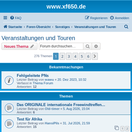
www.xf650.de
FAQ
Registrieren
Anmelden
S
Startseite
Foren-Übersicht
Sonstiges
Veranstaltungen und Touren
u
Veranstaltungen und Touren
c
Suche
Erweiterte Suche
Neues Thema
h
e
1
2
3
4
5
6
Nächste
276 Themen
Bekanntmachungen
Fehlgeleitete PNs
Letzter Beitrag von
wawu
«
20. Dez 2023, 10:32
Verfasst in
Thema Forum
Antworten:
12
Themen
Das ORIGINALE internationale Freewindtreffen...
Letzter Beitrag von
Old-timer
«
5. Aug 2026, 15:04
Antworten:
6
Test für Afrika
Letzter Beitrag von
HansiPils
«
31. Jul 2026, 21:59
Antworten:
15
1
2