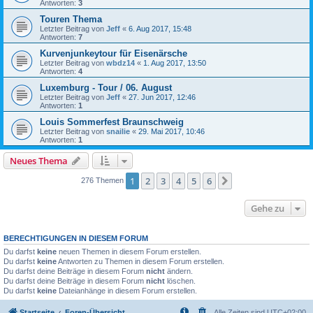
Antworten:
3
Touren Thema
Letzter Beitrag von
Jeff
«
6. Aug 2017, 15:48
Antworten:
7
Kurvenjunkeytour für Eisenärsche
Letzter Beitrag von
wbdz14
«
1. Aug 2017, 13:50
Antworten:
4
Luxemburg - Tour / 06. August
Letzter Beitrag von
Jeff
«
27. Jun 2017, 12:46
Antworten:
1
Louis Sommerfest Braunschweig
Letzter Beitrag von
snailie
«
29. Mai 2017, 10:46
Antworten:
1
Neues Thema
1
2
3
4
5
6
Nächste
276 Themen
Gehe zu
BERECHTIGUNGEN IN DIESEM FORUM
Du darfst
keine
neuen Themen in diesem Forum erstellen.
Du darfst
keine
Antworten zu Themen in diesem Forum erstellen.
Du darfst deine Beiträge in diesem Forum
nicht
ändern.
Du darfst deine Beiträge in diesem Forum
nicht
löschen.
Du darfst
keine
Dateianhänge in diesem Forum erstellen.
Startseite
Foren-Übersicht
Alle Zeiten sind
UTC+02:00