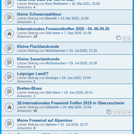
Letzter Beitrag von
Kurt Hofmann
«
18. Mai 2021, 22:05
Antworten:
4
kleine Schwarzwaldtour
Letzter Beitrag von
BenniK
«
13. Apr 2021, 11:00
Antworten:
1
Internationales Freewindtreffen 2020 - 04.-06.09.20
Letzter Beitrag von
Old-timer
«
7. Sep 2020, 21:06
Antworten:
29
1
2
Kleine Flachlandrunde
Letzter Beitrag von
Nichtraucher
«
31. Jul 2020, 17:15
Kleine Sauerlandrunde
Letzter Beitrag von
Nichtraucher
«
29. Jul 2020, 15:28
Antworten:
3
Leipziger Land!?
Letzter Beitrag von
Doringo
«
24. Jun 2020, 13:04
Antworten:
1
Bretten-Blues
Letzter Beitrag von
Old-timer
«
19. Jun 2020, 00:41
Antworten:
1
18.Internationales Freewind-Treffen 2019 in Oberzeuzheim
Letzter Beitrag von
GRemlin
«
24. Mai 2020, 13:54
Antworten:
56
1
2
3
4
Meine Freewind auf Alpentour
Letzter Beitrag von
Xplorer
«
31. Jul 2019, 15:27
Antworten:
8