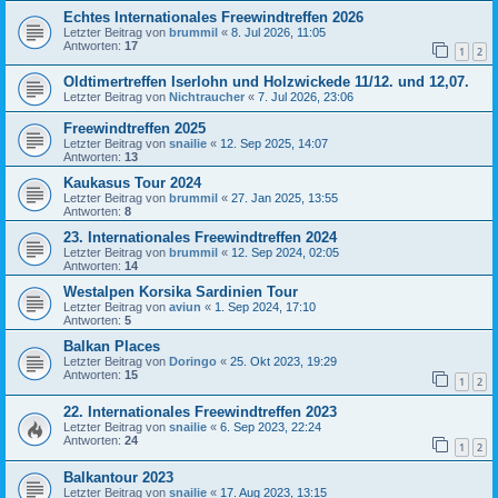
Echtes Internationales Freewindtreffen 2026
Letzter Beitrag von
brummil
«
8. Jul 2026, 11:05
Antworten:
17
1
2
Oldtimertreffen Iserlohn und Holzwickede 11/12. und 12,07.
Letzter Beitrag von
Nichtraucher
«
7. Jul 2026, 23:06
Freewindtreffen 2025
Letzter Beitrag von
snailie
«
12. Sep 2025, 14:07
Antworten:
13
Kaukasus Tour 2024
Letzter Beitrag von
brummil
«
27. Jan 2025, 13:55
Antworten:
8
23. Internationales Freewindtreffen 2024
Letzter Beitrag von
brummil
«
12. Sep 2024, 02:05
Antworten:
14
Westalpen Korsika Sardinien Tour
Letzter Beitrag von
aviun
«
1. Sep 2024, 17:10
Antworten:
5
Balkan Places
Letzter Beitrag von
Doringo
«
25. Okt 2023, 19:29
Antworten:
15
1
2
22. Internationales Freewindtreffen 2023
Letzter Beitrag von
snailie
«
6. Sep 2023, 22:24
Antworten:
24
1
2
Balkantour 2023
Letzter Beitrag von
snailie
«
17. Aug 2023, 13:15