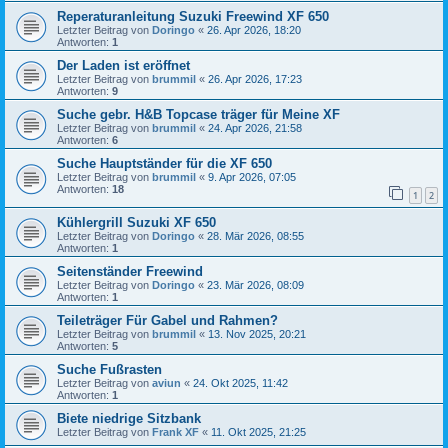
Reperaturanleitung Suzuki Freewind XF 650
Letzter Beitrag von
Doringo
«
26. Apr 2026, 18:20
Antworten:
1
Der Laden ist eröffnet
Letzter Beitrag von
brummil
«
26. Apr 2026, 17:23
Antworten:
9
Suche gebr. H&B Topcase träger für Meine XF
Letzter Beitrag von
brummil
«
24. Apr 2026, 21:58
Antworten:
6
Suche Hauptständer für die XF 650
Letzter Beitrag von
brummil
«
9. Apr 2026, 07:05
Antworten:
18
1
2
Kühlergrill Suzuki XF 650
Letzter Beitrag von
Doringo
«
28. Mär 2026, 08:55
Antworten:
1
Seitenständer Freewind
Letzter Beitrag von
Doringo
«
23. Mär 2026, 08:09
Antworten:
1
Teileträger Für Gabel und Rahmen?
Letzter Beitrag von
brummil
«
13. Nov 2025, 20:21
Antworten:
5
Suche Fußrasten
Letzter Beitrag von
aviun
«
24. Okt 2025, 11:42
Antworten:
1
Biete niedrige Sitzbank
Letzter Beitrag von
Frank XF
«
11. Okt 2025, 21:25