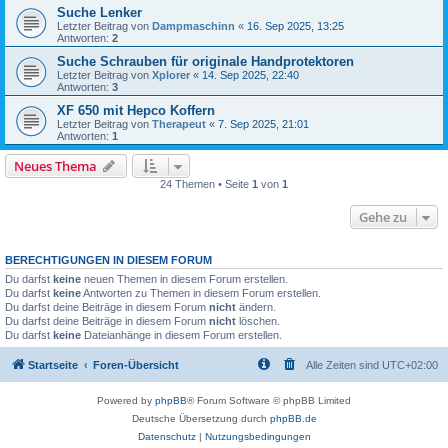
Suche Lenker
Letzter Beitrag von
Dampmaschinn
«
16. Sep 2025, 13:25
Antworten:
2
Suche Schrauben für originale Handprotektoren
Letzter Beitrag von
Xplorer
«
14. Sep 2025, 22:40
Antworten:
3
XF 650 mit Hepco Koffern
Letzter Beitrag von
Therapeut
«
7. Sep 2025, 21:01
Antworten:
1
Neues Thema
24 Themen • Seite
1
von
1
Gehe zu
BERECHTIGUNGEN IN DIESEM FORUM
Du darfst
keine
neuen Themen in diesem Forum erstellen.
Du darfst
keine
Antworten zu Themen in diesem Forum erstellen.
Du darfst deine Beiträge in diesem Forum
nicht
ändern.
Du darfst deine Beiträge in diesem Forum
nicht
löschen.
Du darfst
keine
Dateianhänge in diesem Forum erstellen.
Startseite
Foren-Übersicht
Alle Zeiten sind
UTC+02:00
Powered by
phpBB
® Forum Software © phpBB Limited
Deutsche Übersetzung durch
phpBB.de
Datenschutz
|
Nutzungsbedingungen