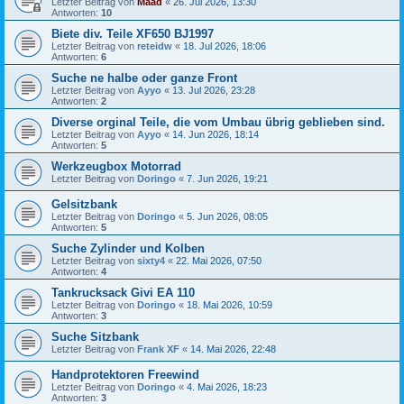
Letzter Beitrag von
Maad
«
26. Jul 2026, 13:30
Antworten:
10
Biete div. Teile XF650 BJ1997
Letzter Beitrag von
reteidw
«
18. Jul 2026, 18:06
Antworten:
6
Suche ne halbe oder ganze Front
Letzter Beitrag von
Ayyo
«
13. Jul 2026, 23:28
Antworten:
2
Diverse orginal Teile, die vom Umbau übrig geblieben sind.
Letzter Beitrag von
Ayyo
«
14. Jun 2026, 18:14
Antworten:
5
Werkzeugbox Motorrad
Letzter Beitrag von
Doringo
«
7. Jun 2026, 19:21
Gelsitzbank
Letzter Beitrag von
Doringo
«
5. Jun 2026, 08:05
Antworten:
5
Suche Zylinder und Kolben
Letzter Beitrag von
sixty4
«
22. Mai 2026, 07:50
Antworten:
4
Tankrucksack Givi EA 110
Letzter Beitrag von
Doringo
«
18. Mai 2026, 10:59
Antworten:
3
Suche Sitzbank
Letzter Beitrag von
Frank XF
«
14. Mai 2026, 22:48
Handprotektoren Freewind
Letzter Beitrag von
Doringo
«
4. Mai 2026, 18:23
Antworten:
3