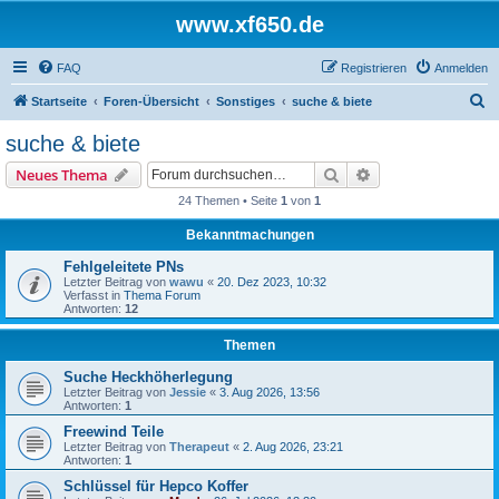
www.xf650.de
FAQ
Registrieren
Anmelden
S
Startseite
Foren-Übersicht
Sonstiges
suche & biete
u
suche & biete
c
Suche
Erweiterte Suche
Neues Thema
h
24 Themen • Seite
1
von
1
e
Bekanntmachungen
Fehlgeleitete PNs
Letzter Beitrag von
wawu
«
20. Dez 2023, 10:32
Verfasst in
Thema Forum
Antworten:
12
Themen
Suche Heckhöherlegung
Letzter Beitrag von
Jessie
«
3. Aug 2026, 13:56
Antworten:
1
Freewind Teile
Letzter Beitrag von
Therapeut
«
2. Aug 2026, 23:21
Antworten:
1
Schlüssel für Hepco Koffer